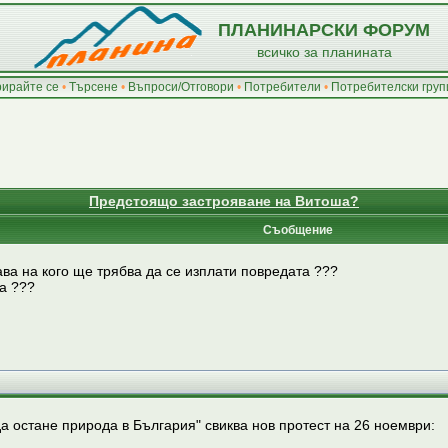
ПЛАНИНАРСКИ ФОРУМ
всичко за планината
рирайте се
•
Търсене
•
Въпроси/Отговори
•
Потребители
•
Потребителски груп
Предстоящо застрояване на Витоша?
Съобщение
ава на кого ще трябва да се изплати повредата ???
ка ???
а остане природа в България" свиква нов протест на 26 ноември: