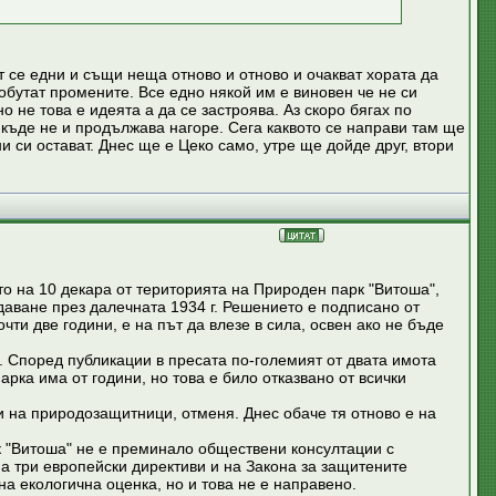
ат се едни и същи неща отново и отново и очакват хората да
обутат промените. Все едно някой им е виновен че не си
 не това е идеята а да се застроява. Аз скоро бягах по
 къде не и продължава нагоре. Сега каквото се направи там ще
 си остават. Днес ще е Цеко само, утре ще дойде друг, втори
о на 10 декара от територията на Природен парк "Витоша",
даване през далечната 1934 г. Решението е подписано от
и две години, е на път да влезе в сила, освен ако не бъде
 Според публикации в пресата по-големият от двата имота
арка има от години, но това е било отказвано от всички
ти на природозащитници, отменя. Днес обаче тя отново е на
рк "Витоша" не е преминало обществени консултации с
а три европейски директиви и на Закона за защитените
а екологична оценка, но и това не е направено.