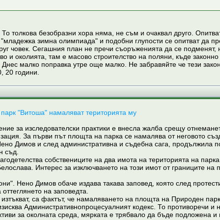
. То толкова безобразни хора няма, не съм и очаквал друго. Опитв
о "младежка зимна олимпиада" и подобни глупости се опитват да пр
руг човек. Сегашния план не пречи съоръженията да се подменят, но
о и околията, там е масово строителство на поляни, къде законно
Днес малко поправка утре още малко. Не забравяйте че тези закони
0, 20 години.
 парк "Витоша" намаляват територията му
ение за изследователски практики e внесла жалба срещу отнеманет
ация. За първи път площта на парка се намалява от неговото съз
ено Димов и след административна и съдебна сага, продължила почт
н съд.
годетелства собствениците на два имота на територията на парка.
Белослава. Интерес за изключването на този имот от границите на п
кони". Нено Димов обаче издава такава заповед, която след протес
 оттеглянето на заповедта.
" изтъкват, са фактът, че намаляването на площта на Природен па
изисква Административнопроцесуалният кодекс. То противоречи и н
тиви за околната среда, мярката е трябвало да бъде подложена и н