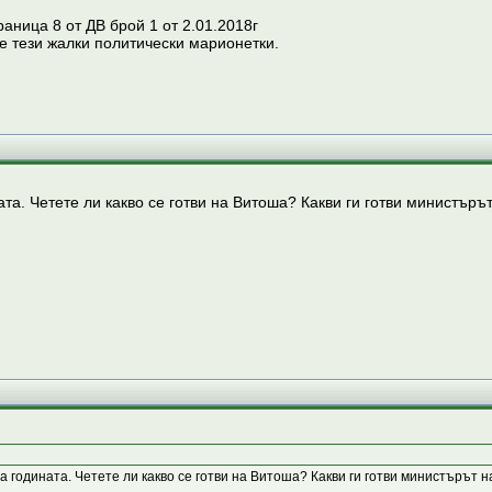
раница 8 от ДВ брой 1 от 2.01.2018г
е тези жалки политически марионетки.
ата. Четете ли какво се готви на Витоша? Какви ги готви министър
а годината. Четете ли какво се готви на Витоша? Какви ги готви министърът