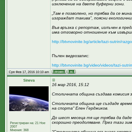
изключение на двете буферни зони.
„Там е позволено, но трябва да се ми
изграждат такива”, поясни екологичн
Във връзка с репортаж, излъчен в пре
има отговорно отношение към извършв
http://btvnovinite.bg/article/tazi-sutrin/ra
Пълен видеозапис:
http://btvnovinite.bg/video/videos/tazi-sutr
Сря Фев 17, 2016 10:10 am
Sineva
16 мар 2016, 15:12
Столичната община създава комисия 
Столичната община ще създаде времен
на спорта" Елен Герджиков.
До шест месеца тя ще трябва да даде
скорошно преодоляване. През тази зи
Регистриран на: 21 Ное
2007
Мнения: 368
"Столичната община осъзнава своята 