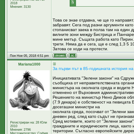
2018
Мнения: 3130
Това се знае отдавна, че ще го направят
забравят. Сега под разни аргументи кат
стопанисват заека в полза там на един д
вилните зони между Бистрица и Панчарев
мине метър. Същата работа като Пирин. 
трети. Няма да е сега, ще е след 1,3 5 1
Затова се ходи на протести.
Пон Ное 05, 2018 4:51 pm
Mariana1000
За първи път в 85-годишната история на
Инициативата "Зелени закони" на Сдруж
съобщиха от неправителствената организ
министъра на околната среда и водите Н
отменено от Върховния административе
Решението на министър Нено Димов обла
(7.9 декара) е собственост на певицата 
досегашни министри на
околната среда, посочват от "Зелени за
дневен ред, след като съдът не признава
Сред мотивите, които от "Зелени закони
Регистриран на: 28 Юли
гражданите и юридическите лица, както 
2010
Мнения: 2796
територии. Съгласно европейските дирек
Местожителство: София