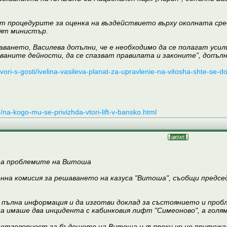
нат процедурите за оценка на въздействието върху околната ср
ият министър.
даването, Василева допълни, че е необходимо да се полагат уси
аните дейности, да се спазват правилата и законите”, допълн
zgovori-s-gosti/ivelina-vasileva-planat-za-upravlenie-na-vitosha-shte-se-
in/na-kogo-mu-se-privizhda-vtori-lift-v-bansko.html
за проблемите на Витоша
на комисия за решаването на казуса "Витоша", съобщи предсе
 пълна информация и да изготви доклад за състоянието и проб
ма имаше два инцидента с кабинковия лифт "Симеоново", а голя
отговорност за бъдещето на Витоша и въпреки че не притежав