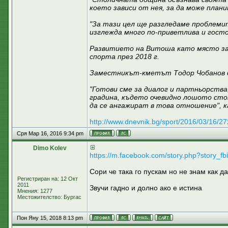
което зависи от нея, за да може плани
"За тази цел ще разгледаме проблеми
изглежда много по-приветлива и госто
Развитието на Витоша като място за
спорта през 2018 г.
Заместникът-кметът Тодор Чобанов об
"Готови сме за диалог и партньорств
градина, където очевидно лошото сто
да се ангажират в това отношение", к
http://www.dnevnik.bg/sport/2016/03/16/
Сря Мар 16, 2016 9:34 pm
Dimo Kolev
https://m.facebook.com/story.php?story
Сори че така го пускам но не знам как да
Регистриран на: 12 Окт
2011
Звучи гадно и долно ако е истина
Мнения: 1277
Местожителство: Бургас
Пон Яну 15, 2018 8:13 pm