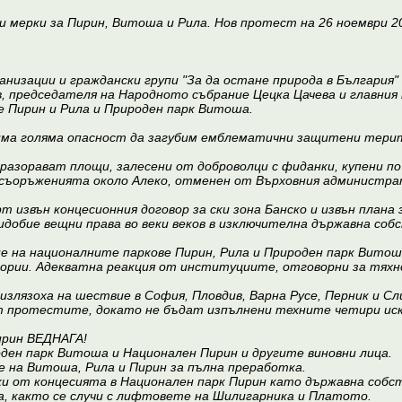
 мерки за Пирин, Витоша и Рила. Нов протест на 26 ноември 20
изации и граждански групи "За да остане природа в България"
, председателя на Народното събрание Цецка Цачева и главния 
е Пирин и Рила и Природен парк Витоша.
ма голяма опасност да загубим емблематични защитени терит
разорават площи, залесени от доброволци с фиданки, купени п
и съоръженията около Алеко, отменен от Върховния администра
 извън концесионния договор за ски зона Банско и извън плана 
ридобие вещни права во веки веков в изключителна държавна соб
е на националните паркове Пирин, Рила и Природен парк Вито
ии. Адекватна реакция от институциите, отговорни за тяхно
 излязоха на шествие в София, Пловдив, Варна Русе, Перник и Сл
ат протестите, докато не бъдат изпълнени техните четири иск
ирин ВЕДНАГА!
ден парк Витоша и Национален Пирин и другите виновни лица.
е на Витоша, Рила и Пирин за пълна преработка.
и от концесията в Национален парк Пирин като държавна собст
, както се случи с лифтовете на Шилигарника и Платото.