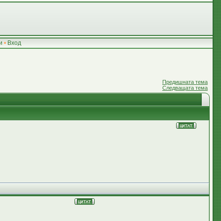
и
•
Вход
Предишната тема
Следващата тема