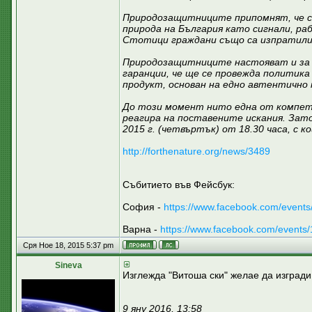
Природозащитниците припомнят, че са
природа на България като сигнали, ра
Стотици граждани също са изпратили 
Природозащитниците настояват и за с
гаранции, че ще се провежда политик
продукт, основан на едно автентично
До този момент нито една от компет
реагира на поставените искания. Зато
2015 г. (четвъртък) от 18.30 часа, с
http://forthenature.org/news/3489
Събитието във Фейсбук:
София -
https://www.facebook.com/event
Варна -
https://www.facebook.com/event
Сря Ное 18, 2015 5:37 pm
Sineva
Изглежда "Витоша ски" желае да изгради
9 яну 2016, 13:58