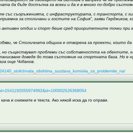
ната да бъде достъпна за всеки и да е в много по-добро състоя
те със съоръженията, с инфраструктурата, с транспорта, с хи
приемна за столичани и гостите на София", заяви Герджиков, 
 активен отдих и спорт беше сред приоритетните точки при к
яви, че Столичната община е отворена за проекти, които да в
а, но съществуват проблеми със собствеността на обектите, к
панисване доведе до това състояние на спортната база. Но е 
аза още Чобанов.
2724140_stolichnata_obshtina_suzdava_komisiia_za_problemite_na/
_fbid=1541192055974992&id=100002526368054
 кача и снимките и текста. Ако някой иска да го оправи.