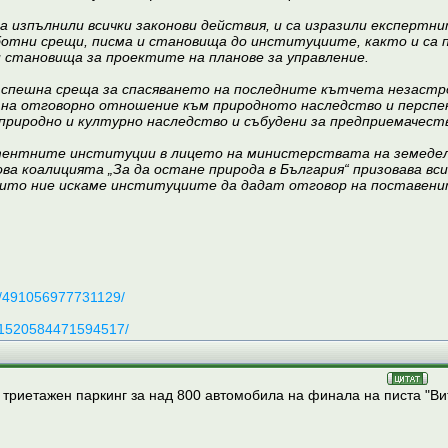
 изпълнили всички законови действия, и са изразили експертн
ботни срещи, писма и становища до институциите, както и са п
становища за проектите на планове за управление.
пешна среща за спасяването на последните кътчета незастроен
а на отговорно отношение към природното наследство и персп
 природно и културно наследство и събудени за предприемачес
ентните институции в лицето на министерствата на земедели
ва коалицията „За да остане природа в България“ призовава вс
 които ние искаме институциите да дадат отговор на поставени
s/491056977731129/
s/1520584471594517/
 триетажен паркинг за над 800 автомобила на финала на писта "Ви