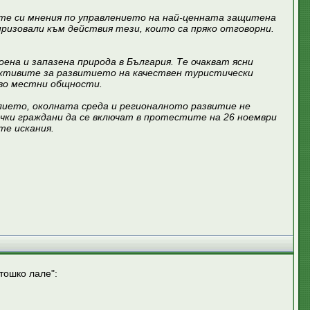
ите си мнения по управлението на най-ценната защитена
ризовали към действия тези, които са пряко отговорни.
а и запазена природа в България. Те очакват ясни
ективите за развитието на качествен туристически
тво местни общности.
ето, околната среда и регионалното развитие не
ички граждани да се включат в протестите на 26 ноември
те искания.
тошко лале":