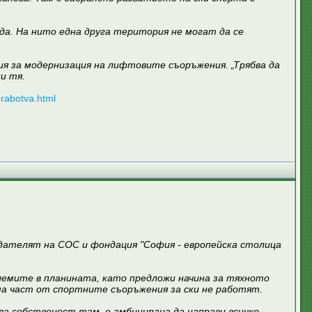
еда. На нито една друга територия не могат да се
лия за модернизация на лифтовите съоръжения. „Трябва да
и тя.
dorabotva.html
дателят на СОС и фондация "София - европейска столица
лемите в планината, като предложи начина за тяхното
ма част от спортните съоръжения за ски не работят.
а собственост там, е амбицирана да направи всичко,