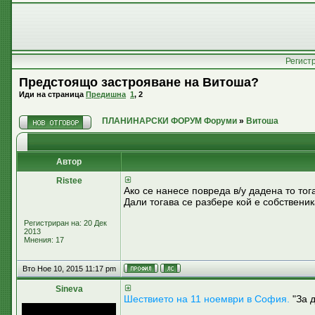
Регист
Предстоящо застрояване на Витоша?
Иди на страница
Предишна
1
,
2
ПЛАНИНАРСКИ ФОРУМ Форуми
»
Витоша
Автор
Ristee
Ако се нанесе повреда в/у дадена то тог
Дали тогава се разбере кой е собствени
Регистриран на: 20 Дек
2013
Мнения: 17
Вто Ное 10, 2015 11:17 pm
Sineva
Шествието на 11 ноември в София.
"За д