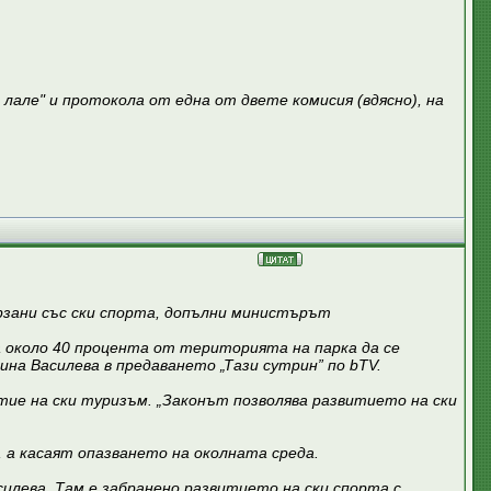
лале" и протокола от една от двете комисия (вдясно), на
ързани със ски спорта, допълни министърът
а около 40 процента от територията на парка да се
на Василева в предаването „Тази сутрин” по bTV.
итие на ски туризъм. „Законът позволява развитието на ски
, а касаят опазването на околната среда.
силева. Там е забранено развитието на ски спорта с