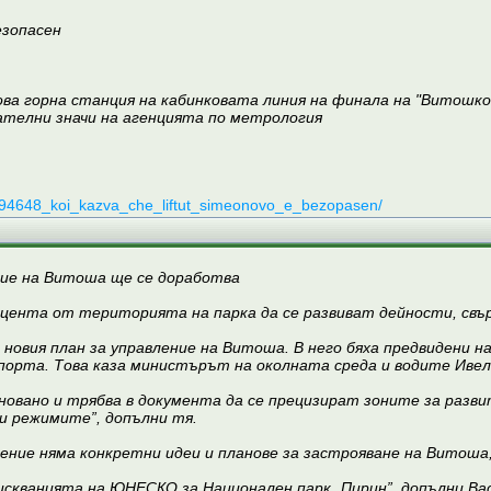
езопасен
ова горна станция на кабинковата линия на финала на "Витошко 
ателни значи на агенцията по метрология
2694648_koi_kazva_che_liftut_simeonovo_e_bezopasen/
ние на Витоша ще се доработва
роцента от територията на парка да се развиват дейности, св
новия план за управление на Витоша. В него бяха предвидени н
спорта. Това каза министърът на околната среда и водите Ивели
сновано и трябва в документа да се прецизират зоните за разв
 и режимите”, допълни тя.
ление няма конкретни идеи и планове за застрояване на Витоша
изискванията на ЮНЕСКО за Национален парк „Пирин”, допълни Ва