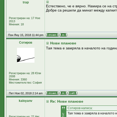
trap
Естествено, че е вярно. Намира се на ст
Добре са решили да минат между капкит
Регистриран на: 17 Ное
2013
Мнения: 18
Пон Яну 15, 2018 11:44 pm
Сотиров
Нови планове
Тая тема е замряла в началото на годин
Регистриран на: 28 Юли
2008
Мнения: 3360
Местожителство: София
Пет Ное 02, 2018 2:14 am
kaloyanv
Re: Нови планове
Сотиров написа:
Тая тема е замряла в началото н
Регистриран на: 22 Авг