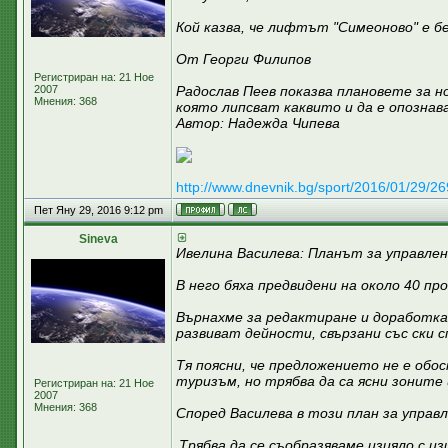
Кой казва, че лифтът "Симеоново" е б
От Георги Филипов
Регистриран на: 21 Ное
2007
Радослав Пеев показва плановете за н
Мнения: 368
която липсват каквито и да е опознав
Автор: Надежда Чипева
http://www.dnevnik.bg/sport/2016/01/29/
Пет Яну 29, 2016 9:12 pm
Sineva
Ивелина Василева: Планът за управле
В него бяха предвидени на около 40 п
Върнахме за редактиране и доработка 
развиват дейности, свързани със ски 
Тя поясни, че предложението не е обо
туризъм, но трябва да са ясни зоните
Регистриран на: 21 Ное
2007
Мнения: 368
Според Василева в този план за управ
„Трябва да се съобразяваме изцяло с 