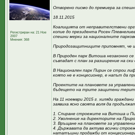
Отворено писмо до премиера за спешни
18.11.2015
Коалицията от неправителствени орган
копие до президента Росен Плевнелиев
Регистриран на: 21 Ное
2007
спешни мерки за националните парков
Мнения: 368
Природозащитниците припомнят, че и
В Природен парк Витоша незаконно се 
съвпадат с план за разширение на ск
В Национален парк Пирин се строи лифт
която не е концесионер, е напът да п
Проектите на плановете за управлени
бъдещето на трите защитени територ
На 11 ноември 2015 г. хиляди граждани
заявиха ясно своята воля да продълж
1. Спиране строежите на Витоша и П
2. Уволнение на директорите на Приро
3. Връщане на плановете за управлени
4. Държавата да актува всички строеж
нататъшни продажби от концесионера