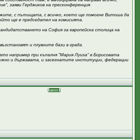
ние", заяви Герджиков на пресконференция.
жите, с пътищата, с всичко, което ще помогне Витоша да
който ще е председател на комисията.
андидатстването на София за европейска столица на
ъзстановят и плувните бази в града.
ато например при къпалня "Мария Луиза" в Борисовата
нужно и държавата, и засегнатите институции, федерации