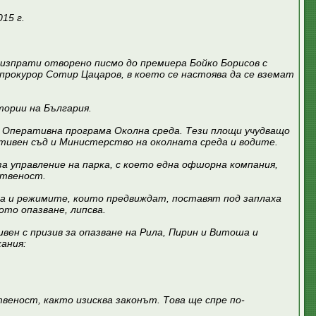
15 г.
 изпрати отворено писмо до премиера Бойко Борисов с
прокурор Сотир Цацаров, в което се настоява да се вземат
ории на България.
о Оперативна програма Околна среда. Тези площи учудващо
тивен съд и Министерство на околната среда и водите.
за управление на парка, с което една офшорна компания,
ственост.
ша и режимите, които предвиждат, поставят под заплаха
то опазване, липсва.
ивен с призив за опазване на Рила, Пирин и Витоша и
ания:
веност, както изисква законът. Това ще спре по-