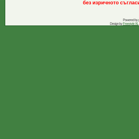
без изричното съглас
Powered by
Design by
Freestyle XL