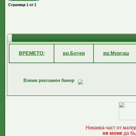
Страница
1
от
1
ВРЕМЕТО:
вр.Ботев
вр.Мургаш
Вземи рекламен банер
Никаква част от мате
не може
да бъ