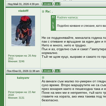
Нед Май 31, 2026 4:39 pm
vladofff
Re: .
Radnev написа:
Подобно качване и слизане, като ва
Не се подценявайте, миналата година пак
пак с отиване и връщане за един ден и
Нито е много, нито е трудно.
Пък и аз, отделно съм и сакат /"ампутир
нормално.
Регистриран на: 26 Апр
Тъй че щом куцо, кьораво и сакато го пр
2011
Мнения: 3246
Пон Юни 01, 2026 11:38 am
kaloyanv
Аз винаги съм малко по-умерен от гледна
сухо време. Второ маршрутите не са съв
през зонария както е пешеходна така и е
Регистриран на: 22 Авг
Поне на мен ми е неприятен, тъй като т
2018
главите на хората, ако има такива под т
Мнения: 3131
безопасно.