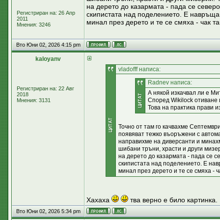
на дерето до казармата - пада се север
Регистриран на: 26 Апр
скипистата над поделението. Е навръщан
2011
минал през дерето и те се смяха - чак т
Мнения: 3246
Вто Юни 02, 2026 4:15 pm
kaloyanv
vladofff написа:
Radnev написа:
Регистриран на: 22 Авг
А някой изкачвал ли е Мит
2018
Според Wikilock отиване
Мнения: 3131
Това на практика прави и
Точно от там го качвахме Септември
появяват тежко въоръжени с автома
направихме на диверсанти и минахм
шибани тръни, храсти и други мизер
на дерето до казармата - пада се с
скипистата над поделението. Е нав
минал през дерето и те се смяха - ч
Хахаха
тва верно е било картинка.
Вто Юни 02, 2026 5:34 pm