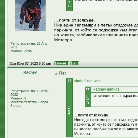
.изкачването на върха възможно за
... почти от всякъде.
Ние един септември в петък отидохме до
паркинга, от който се подходжа към Ага
на колата, заобиколихме планината през
Метеора...
Регистриран на: 26 Апр
2011
Мнения: 3246
Сря Юни 07, 2023 8:30 pm
Radnev
Re: .
vladofff написа:
Radnev написа:
Регистриран на: 12 Юли
2022
.изкачването на върха въ
Мнения: 9
Местожителство: Стара
Загора
... почти от всякъде.
Ние един септември в петък отидох
паркинга, от който се подходжа към
на колата, заобиколихме планината
Метеора...