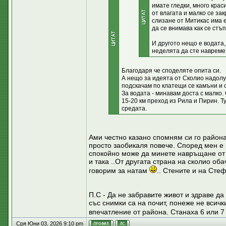
имате гледки, много крас
от влагата и малко се за
слизане от Митикас има е
да се внимава как се стъп
И другото нещо е водата,
неделята да сте навреме,
Благодаря че споделяте опита си.
А нещо за идеята от Сколио надолу
подскачам по клатещи се камъни и с
За водата - минавам доста с малко. 
15-20 км преход из Рила и Пирин. Т
средата.
Ами честно казано спомням си го района,
просто заобикаля повече. Според мен е 
спокойно може да минете навръщане от т
и така ..От другата страна на сколио об
говорим за натам
.. Стените и на Сте
П.С - Да не забравите живот и здраве да
със снимки са на почит, понеже не всичк
впечатление от района. Станаха 6 или 7
Сря Юни 03, 2026 9:10 pm