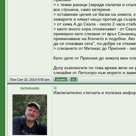
> с тежки раници (заради палатки и спал
все стръмна, само катерене.
> оставихме целия си багаж на хижата, 
хижарите и нямат нищо против да съхран
> от хижа А до Скала - около 2 часа ста
> както много хора споменават - от Скал
примерно като слизане от връх Синаниц
преминаване на Кончето и подобни. Ако 
да се отказвам сега", по-добре се откаже
> слизането от Митикас до Приония - око
Като цяло от Приония до хижата мен пла
Долу къмпингите по това време вече не р
слизайки от Литохоро към морето и зави
Пон Сеп 22, 2014 9:55 pm
tortomanin
Изключително стегната и полезна инфо