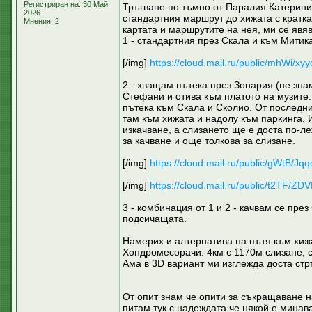
Регистриран на: 30 Май
Тръгване по тъмно от Паралия Катерини,
2026
стандартния маршрут до хижата с кратка
Мнения: 2
картата и маршрутите на нея, ми се явяв
1 - стандартния през Скала и към Митик
[/img]
https://cloud.mail.ru/public/mhWi/x
2 - хващам пътека през Зонария (не знам
Стефани и отива към платото на музите.
пътека към Скала и Сколио. От последн
там към хижата и надолу към паркинга. 
изкачване, а слизането ще е доста по-л
за качване и още толкова за слизане.
[/img]
https://cloud.mail.ru/public/gWtB/Jq
[/img]
https://cloud.mail.ru/public/t2TF/ZD
3 - комбинация от 1 и 2 - качвам се пре
подсичащата.
Намерих и алтернатива на пътя към хижа
Хондромесорачи. 4км с 1170м слизане, с
Ама в 3D вариант ми изглежда доста с
От опит знам че опити за съкращаване н
питам тук с надеждата че някой е минав