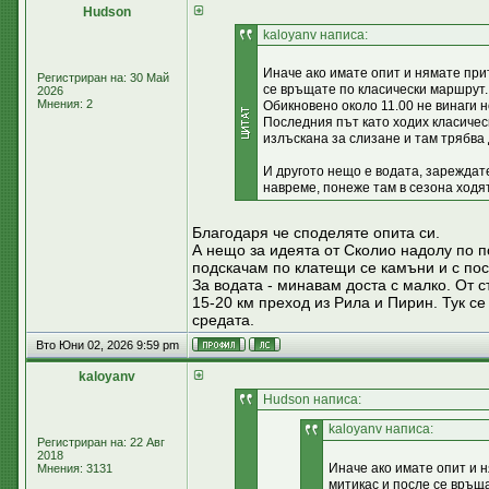
Hudson
kaloyanv написа:
Иначе ако имате опит и нямате при
Регистриран на: 30 Май
се връщате по класически маршрут. 
2026
Мнения: 2
Обикновено около 11.00 не винаги но
Последния път като ходих класичес
излъскана за слизане и там трябва 
И другото нещо е водата, зареждате
навреме, понеже там в сезона ходят
Благодаря че споделяте опита си.
А нещо за идеята от Сколио надолу по 
подскачам по клатещи се камъни и с пос
За водата - минавам доста с малко. От с
15-20 км преход из Рила и Пирин. Тук с
средата.
Вто Юни 02, 2026 9:59 pm
kaloyanv
Hudson написа:
kaloyanv написа:
Регистриран на: 22 Авг
2018
Иначе ако имате опит и 
Мнения: 3131
митикас и после се връща