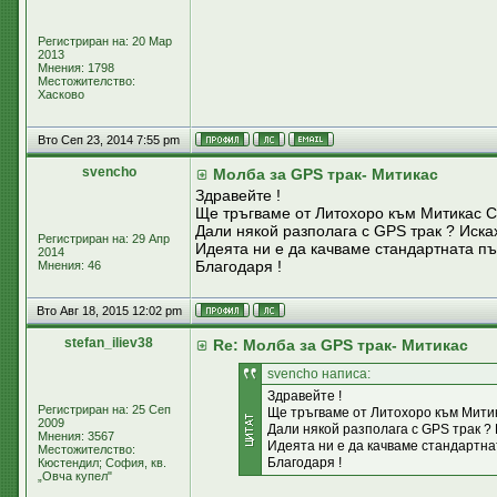
Регистриран на: 20 Мар
2013
Мнения: 1798
Местожителство:
Хасково
Вто Сеп 23, 2014 7:55 pm
svencho
Молба за GPS трак- Митикас
Здравейте !
Ще тръгваме от Литохоро към Митикас 
Дали някой разполага с GPS трак ? Исках
Регистриран на: 29 Апр
Идеята ни е да качваме стандартната пъ
2014
Благодаря !
Мнения: 46
Вто Авг 18, 2015 12:02 pm
stefan_iliev38
Re: Молба за GPS трак- Митикас
svencho написа:
Здравейте !
Регистриран на: 25 Сеп
Ще тръгваме от Литохоро към Мити
2009
Дали някой разполага с GPS трак ? И
Мнения: 3567
Идеята ни е да качваме стандартнат
Местожителство:
Благодаря !
Кюстендил; София, кв.
„Овча купел"