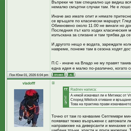
Въпреки че там специално ще видиш всяк
немалко смъртни случаи там. Не е лошо 
Иначе ако имате опит и нямате притесне
се връщате по класически маршрут. Глед
Обикновено около 11.00 не винаги но дос
Последния път като ходих класическия м
излъскана за слизане и там трябва да се
И другото нещо е водата, зареждате колк
навреме, понеже там в сезона ходят дос
П.С - иначе на Владо не му правят такив
една идея е малко по-различно, когато се
Пон Юни 01, 2026 6:04 pm
vladofff
Radnev написа:
А някой изкачвал ли е Митикас от Vr
Според Wikilock отиване и връщане
Това на практика прави изкачванет
Точно от там го качвахме Септември мин
появяват тежко въоръжени с автомати лю
направихме на диверсанти и минахме отл
шибани тръни, храсти и други мизерии. Т