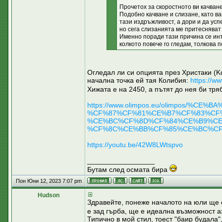
Прочетох за скоростното ви качван
Подобно качване и слизане, като ва
тази издръжливост, а дори и да усп
но сега слизанията ме притесняват 
Именно поради тази причина се инт
колкото повече го гледам, толкова 
Огледал ли си опцията през Христаки (
начална точка ей тая Колибия:
https://w
Хижата е на 2450, а пътят до нея би тря
https://www.olimpos.eu/olimpos/
%CF%87%CF%81%CE%B7%CF%83%CF
%CE%BC%CF%8D%CF%84%CE%B9%CE
%CF%8C%CE%BB%CF%85%CE%BC%CF%
https://youtu.be/42W8LWtspvo
_________________
Бутам след осмата бира
Пон Юни 12, 2023 7:07 pm
Hudson
Здравейте, понеже началото на юли ще
е зад гърба, ще е идеална възможност а
Типично в мой стил, тоест "баир будала"