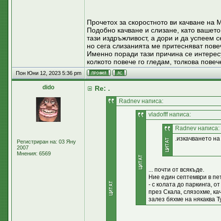
Прочетох за скоростното ви качване на 
Подобно качване и слизане, като вашето
тази издръжливост, а дори и да успеем 
но сега слизанията ме притесняват повеч
Именно поради тази причина се интересу
колкото повече го гледам, толкова пове
Пон Юни 12, 2023 5:36 pm
dido
Re: .
Radnev написа:
vladofff написа:
Radnev написа:
.изкачването на
Регистриран на: 03 Яну
2007
Мнения: 6569
... почти от всякъде.
Ние един септември в пе
- с колата до паркинга, 
през Скала, слязохме, ка
залез бяхме на някаква Т