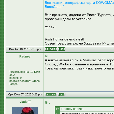
Безплатни топографски карти KOWOMA за
BaseCamp/
Във връзката, дадена от Ристо Туристо,
провериш дали те устройва.
Успех!
____________________
Rish Horror delenda est!
Освен това смятам, че Ужасът на Риш тр
Вто Авг 18, 2015 7:19 pm
Radnev
А някой изкачвал ли е Митикас от Vrisopo
Според Wikilock отиване и връщане е 13
Това на практика прави изкачването на 
Регистриран на: 12 Юли
2022
Мнения: 9
Местожителство: Стара
Загора
Сря Юни 07, 2023 3:28 pm
vladofff
.
Radnev написа: