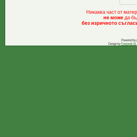
Никаква част от мате
не може
да бъ
без изричното съглас
Powered by
Design by
Freestyle XL