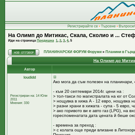
Регистрирайте се
•
Търсене
•
Въпроси/
На Олимп до Митикас, Скала, Сколио и ... Сте
Иди на страница
Предишна
1
,
2
,
3
,
4
,
5
ПЛАНИНАРСКИ ФОРУМ Форуми
»
Планини в Гърц
На Олимп до Митика
Автор
loudidd
Ако мога да съм полезен на планинари,
- към 20 септември 2014г. цени на :
Регистриран на: 14 Юли
> тол-такси по магистралата на юг от Со
2011
> нощувка в хижа А - 12 евро, нощувка н
Мнения: 330
> разни храни в хижата - супа - 5 евро, ч
> ако горивото ви е авто газ (LPG), на 
гореспоменатата дата цената й беше око
- времена за преход :
> с колата още преди влизане в Литохоро
Приония