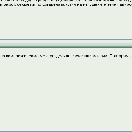
 бакалски сметки по цигарената кутия на изпушените вече папироси
сло комплекси, само ме е разделило с излишни илюзии. Повтарям -