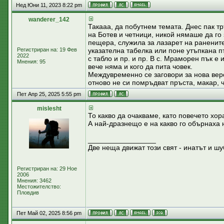
Нед Юни 11, 2023 8:22 pm
wanderer_142
Такааа, да побутнем темата. Днес пак т
на Ботев и четници, никой нямаше да го
пещера, служила за лазарет на ранените
Регистриран на: 19 Фев
указателна табелка или поне утъпкана п
2022
с табло и пр. и пр. В с. Мраморен пък е 
Мнения: 95
вече няма и кого да пита човек.
Междувременно се заговори за нова вер
отново не си помръдват пръста, макар, ч
Пет Апр 25, 2025 5:55 pm
mislesht
То какво да очакваме, като повечето хор
А най-дразнещо е на какво го обърнаха 
_________________
Две неща движат този свят - инатът и шу
Регистриран на: 29 Ное
2006
Мнения: 3462
Местожителство:
Пловдив
Пет Май 02, 2025 8:56 pm