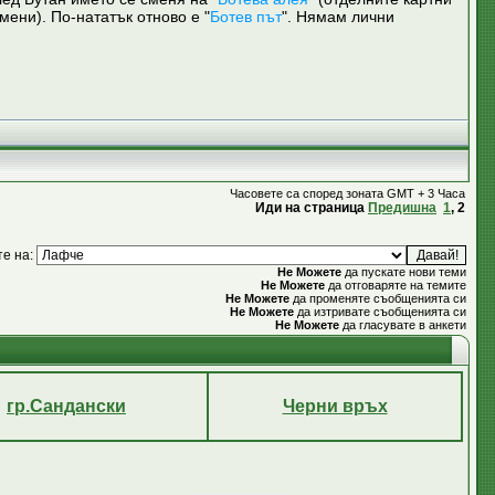
ени). По-нататък отново е "
Ботев път
". Нямам лични
Часовете са според зоната GMT + 3 Часа
Иди на страница
Предишна
1
,
2
те на:
Не Можете
да пускате нови теми
Не Можете
да отговаряте на темите
Не Можете
да променяте съобщенията си
Не Можете
да изтривате съобщенията си
Не Можете
да гласувате в анкети
гр.Сандански
Черни връх