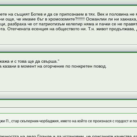
вете на същият Ботев и да се припознаем в тях. Век и половина не
и още, че имаме бъг в хромозомите?!!!!!! Османлии ли ни хакнаха,
и, разбраха че от патриотизъм келепир няма и пачки се не правят.
та. Отегчената есенция на обществото ни. Т.н. живот продължава, 
кажа и с това ще да свърша."
са казани в момент на огорчение по понкретен повод.
жи П., стар скъперник-чорбаджия, името на който се произнася с гордост и по
ичността на дедо Гранде и да установим, че описаните качества д