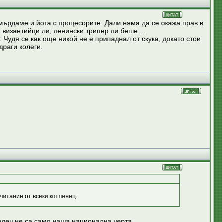
 мърдаме и йота с процесорите. Дали няма да се окажа прав в
 византийци ли, ленински трипер ли беше ...
 Чудя се как още никой не е припаднал от скука, докато стои
драги колеги.
читание от всеки котленец.
алеч не са само наша национална черта.