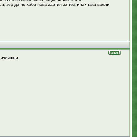
, зер да не хаби нова хартия за тез, инак така важни
 излишни.