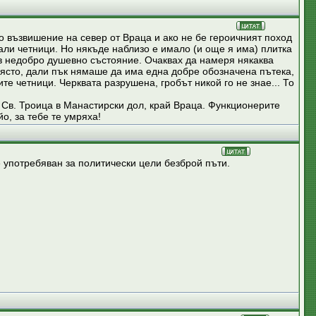
о възвишение на север от Враца и ако не бе героичният поход
нали четници. Но някъде наблизо е имало (и още я има) плитка
о в недобро душевно състояние. Очаквах да намеря някаква
 място, дали пък нямаше да има една добре обозначена пътека,
ите четници. Черквата разрушена, гробът никой го не знае... То
 Св. Троица в Манастирски дол, край Враца. Функционерите
о, за тебе те умряха!
е употребяван за политически цели безброй пъти.