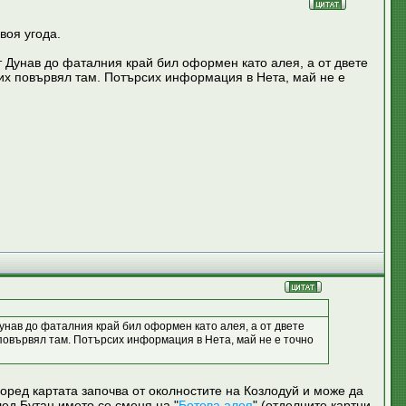
воя угода.
от Дунав до фаталния край бил оформен като алея, а от двете
их повървял там. Потърсих информация в Нета, май не е
 Дунав до фаталния край бил оформен като алея, а от двете
повървял там. Потърсих информация в Нета, май не е точно
поред картата започва от околностите на Козлодуй и може да
лед Бутан името се сменя на "
Ботева алея
" (отделните картни