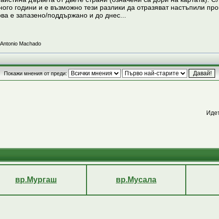
ого години и е възможно тези разлики да отразяват настъпили пром
ова е запазено/поддържано и до днес...
 Antonio Machado
Покажи мнения от преди:
Иде
вр.Мургаш
вр.Мусала