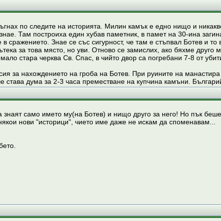
ръгнах по следите на историята. Милин камък е едно нищо и никакв
 знае. Там построиха един хубав паметник, в памет на 30-ина заги
 в сражението. Знае се със сигурност, че там е стъпвал Ботев и т
ътека за това място, но уви. Отново се замислих, ако бяхме друго
имало стара черква Св. Спас, в чийто двор са погребани 7-8 от убит
сия за нахождението на гроба на Ботев. При руините на манастира
е става дума за 2-3 часа преместване на купчина камъни. Българий
а знаят само името му(на Ботев) и нищо друго за него! Но пък беш
някои нови "историци", чието име даже не искам да споменавам...
бето.