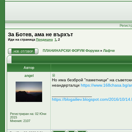
Регист
За Ботев, ама не върхът
Иди на страница
Предишна
1
,
2
ПЛАНИНАРСКИ ФОРУМ Форуми
»
Лафче
Автор
аngel
Но има безброй "паметници" на съветски
неандерталци
https://www.168chasa.bg/
_________________
https://blogailiev.blogspot.com/2016/10/14.
Регистриран на: 02 Юни
2015
Мнения: 2107