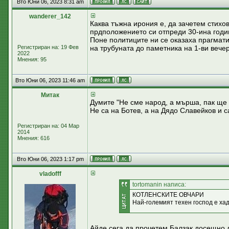
Вто Юни 06, 2023 8:31 am
wanderer_142
Каква тъжна ирония е, да зачетем стихо
прдположението си отпреди 30-ина годин
Поне политиците ни се оказаха прагматиц
Регистриран на: 19 Фев
на трубуната до паметника на 1-ви вечер
2022
Мнения: 95
Вто Юни 06, 2023 11:46 am
Митак
Думите "Не сме народ, а мърша, пак ще 
Не са на Ботев, а на Дядо Славейков и 
Регистриран на: 04 Мар
2014
Мнения: 616
Вто Юни 06, 2023 1:17 pm
vladofff
tortomanin написа:
КОТЛЕНСКИТЕ ОВЧАРИ
Най-големият техен господ е хад
Айде сега да прочетем Балзак досещно л