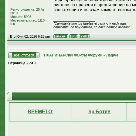
листове са правени в продължение на мн
впечатления и не знам какво от всичко т
Регистриран на: 25 Авг
2010
Мнения: 5993
_________________
Местожителство: 1116 m
"Caminante son tus huellas el camino y nada más;
н.в.
caminante, no hay camino, se hace camino al andar."
--
Вто Юни 02, 2026 6:15 pm
ПЛАНИНАРСКИ ФОРУМ Форуми
»
Лафче
Страница
2
от
2
ВРЕМЕТО:
вр.Ботев