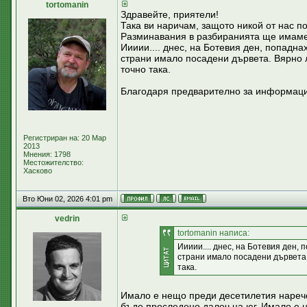
tortomanin
Здравейте, приятели!
Така ви наричам, защото никой от нас по
Разминавания в разбиранията ще имаме
Иииии.... днес, на Ботевия ден, попадна
страни имало посадени дървета. Вярно 
точно така.
Благодаря предварително за информаци
Регистриран на: 20 Мар
2013
Мнения: 1798
Местожителство:
Хасково
Вто Юни 02, 2026 4:01 pm
vedrin
tortomanin написа:
Иииии.... днес, на Ботевия ден,
страни имало посадени дървета.
така.
Имало е нещо преди десетилетия нарече
бъде проследено далеч на юг. Имало е н