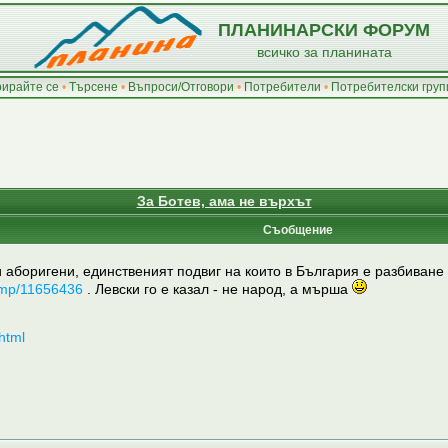
ПЛАНИНАРСКИ ФОРУМ
всичко за планината
рирайте се
•
Търсене
•
Въпроси/Отговори
•
Потребители
•
Потребителски груп
За Ботев, ама не върхът
Съобщение
 аборигени, единственият подвиг на които в България е разбиване
amp/11656436
. Левски го е казал - не народ, а мърша
html