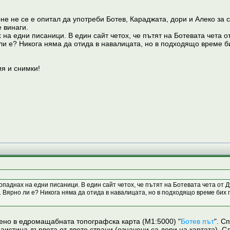
не не се е опитал да употреби Ботев, Караджата, дори и Алеко за с
 винаги.
х на едни писаници. В един сайт четох, че пътят на Ботевата чета 
ли е? Никога няма да отида в навалицата, но в подходящо време б
я и снимки!
 попаднах на едни писаници. В един сайт четох, че пътят на Ботевата чета от
 Вярно ли е? Никога няма да отида в навалицата, но в подходящо време бих 
но в едромащабната топографска карта (М1:5000) "
Ботев път
". С
аистина дървета от двете страни (означени са дори на картата). С