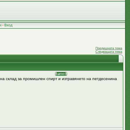
и
•
Вход
Предишната тема
Следващата тема
 на склад за промишлен спирт и изтравянето на петдесенина