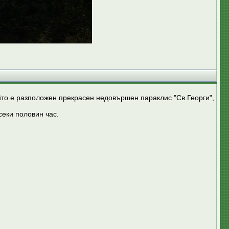
йто е разположен прекрасен недовършен параклис "Св.Георги",
секи половин час.