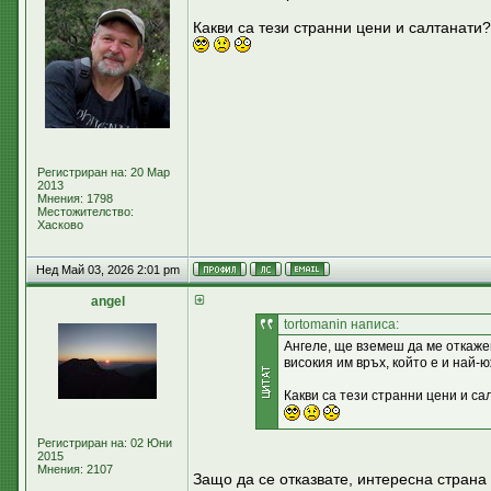
Какви са тези странни цени и салтанати?
Регистриран на: 20 Мар
2013
Мнения: 1798
Местожителство:
Хасково
Нед Май 03, 2026 2:01 pm
аngel
tortomanin написа:
Ангеле, ще вземеш да ме откажеш
високия им връх, който е и най-
Какви са тези странни цени и с
Регистриран на: 02 Юни
2015
Мнения: 2107
Защо да се отказвате, интересна страна