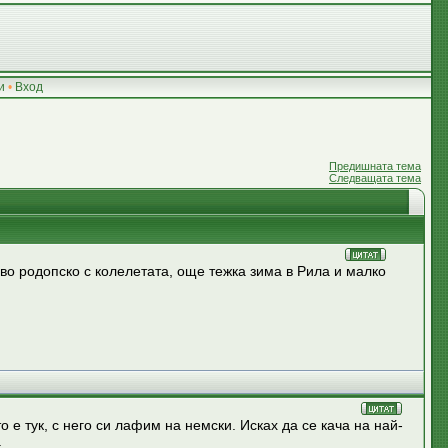
и
•
Вход
Предишната тема
Следващата тема
во родопско с колелетата, още тежка зима в Рила и малко
е тук, с него си лафим на немски. Исках да се кача на най-
.