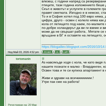
влезеш, с години напред са резервирани.
птиците, тази година изложението беше 
Скъп е животът и услугите в големите гр
правят сметката. Изгодно е в немско, с
То и в София хотел под 100 евро няма, д
цифра, друго - освен с колело няма как 
кола от летището под наем, по-малките 
по-добре холандерът да ви ги вземе и в
може да не свършат работа.. Мятате се 
връщане в БГ я оставяте на летището, о
_________________
https://blogailiev.blogspot.com/2016/10/14.
Нед Май 03, 2026 4:52 pm
tortomanin
Аз навсякъде ходя с кола, че като видя
нашите познати е малко - Влардинген, ко
Освен това и те си купиха апартамент в
Живи и здрави на всичкиииииии.!
Утре пак сме на работа!
Регистриран на: 20 Мар