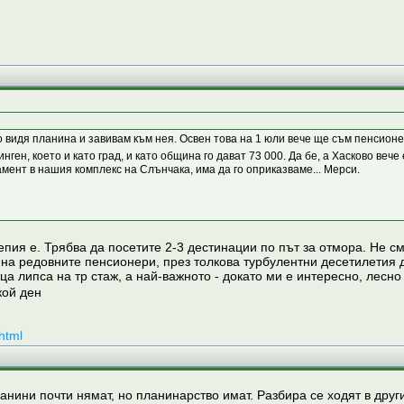
то видя планина и завивам към нея. Освен това на 1 юли вече ще съм пенсион
ген, което и като град, и като община го дават 73 000. Да бе, а Хасково вече
амент в нашия комплекс на Слънчака, има да го оприказваме... Мерси.
репия е. Трябва да посетите 2-3 дестинации по път за отмора. Не см
 на редовните пенсионери, през толкова турбулентни десетилетия 
липса на тр стаж, а най-важното - докато ми е интересно, лесно и 
кой ден
html
ини почти нямат, но планинарство имат. Разбира се ходят в други