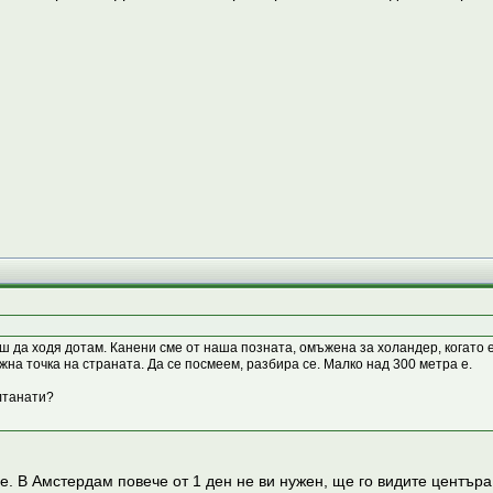
 да ходя дотам. Канени сме от наша позната, омъжена за холандер, когато е т
южна точка на страната. Да се посмеем, разбира се. Малко над 300 метра е.
алтанати?
 е. В Амстердам повече от 1 ден не ви нужен, ще го видите център