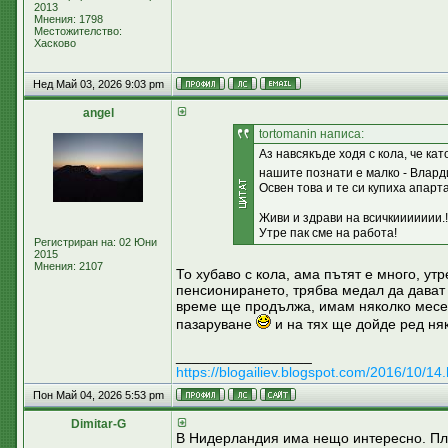
2013
Мнения: 1798
Местожителство:
Хасково
Нед Май 03, 2026 9:03 pm
аngel
tortomanin написа:
Аз навсякъде ходя с кола, че ка
нашите познати е малко - Влардин
Освен това и те си купиха апарт
Живи и здрави на всичкиииииии.!
Утре пак сме на работа!
Регистриран на: 02 Юни
2015
Мнения: 2107
То хубаво с кола, ама пътят е много, ут
пенсионирането, трябва медал да дават
време ще продължа, имам няколко месеца 
пазаруване
и на тях ще дойде ред ня
_________________
https://blogailiev.blogspot.com/2016/10/14.
Пон Май 04, 2026 5:53 pm
Dimitar-G
В Нидерландия има нещо интересно. План