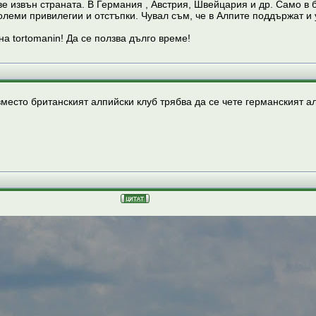
е извън страната. В Германия , Австрия, Швейцария и др. Само в б
големи привилегии и отстъпки. Чувал съм, че в Алпите поддържат 
а tortomanin! Да се ползва дълго време!
место британският алпийски клуб трябва да се чете германският ал