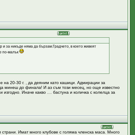
ер и за никъде няма да бързам.Градчето, в което живеят
 е по-малък
е на 20-30 г. , да деяним като кашици. Адмирации за
да минеш до финала! И аз съм този месец, но още известно
изгодно. Иначе какво .... бастуна и количка с колелца за
 страни. Имат много клубове с голяма членска маса. Много