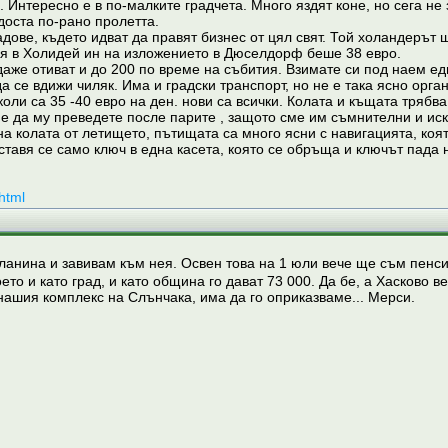
 Интересно е в по-малките градчета. Много яздят коне, но сега не 
доста по-рано пролетта.
адове, където идват да правят бизнес от цял свят. Той холандерът 
тая в Холидей ин на изложението в Дюселдорф беше 38 евро.
аже отиват и до 200 по време на събития. Взимате си под наем едн
да се вдижи чиляк. Има и градски транспорт, но не е така ясно орг
коли са 35 -40 евро на ден. нови са всички. Колата и къщата тряб
ие да му преведете после парите , защото сме им съмнителни и иск
на колата от летището, пътищата са много ясни с навигацията, коят
ставя се само ключ в една касета, която се обръща и ключът пада 
html
 планина и завивам към нея. Освен това на 1 юли вече ще съм пенс
ето и като град, и като община го дават 73 000. Да бе, а Хасково 
 нашия комплекс на Слънчака, има да го оприказваме... Мерси.