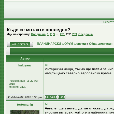
Регист
Къде се мотахте последно?
Иди на страница
Предишна
1
,
2
,
3
... ,
201
,
202
,
203
Следваща
ПЛАНИНАРСКИ ФОРУМ Форуми
»
Обща дискусия
Автор
kaloyanv
Интересни неща, тъкмо ще четем за ниск
намръщено северно европейско време.
Регистриран на: 22 Авг
2018
Мнения: 3130
Съб Май 02, 2026 8:36 pm
tortomanin
Ангеле, ще вземеш да ме откажеш да ход
високия им връх, който е и най-южна точ