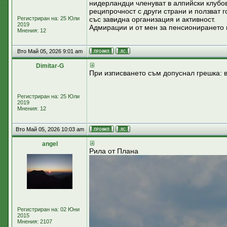
нидерландци членуват в алпийски клубов
реципрочност с други страни и ползват 
Регистриран на: 25 Юли
със завидна организация и активност.
2019
Адмирации и от мен за пенсионирането н
Мнения: 12
Вто Май 05, 2026 9:01 am
Dimitar-G
При изписването съм допуснал грешка: в
Регистриран на: 25 Юли
2019
Мнения: 12
Вто Май 05, 2026 10:03 am
аngel
Рила от Плана
Регистриран на: 02 Юни
2015
Мнения: 2107