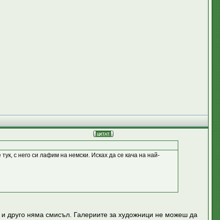
ук, с него си лафим на немски. Исках да се кача на най-
а и друго няма смисъл. Галериите за художници не можеш да