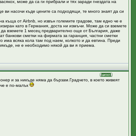
засякох, може да са ги прибрали и тях заради гнездата на
ще ви насочи къде цените са подходящи, те много знаят да си
а къща от Airbnb, но извън големите градове, там едно че е
анизиран като в Германия, доста ни измъчи. Може да си вземете
ва да вземете 1 месец предварително още от България, даже
ат банкови сметки на фирмата за гаранция, частни сметки
о има всяка кола там под наем, колкото и да евтина. Преди
някъде, не е необходимо някой да ви я приема.
ионер и за никъде няма да бързам.Градчето, в което живеят
вече е по-малък