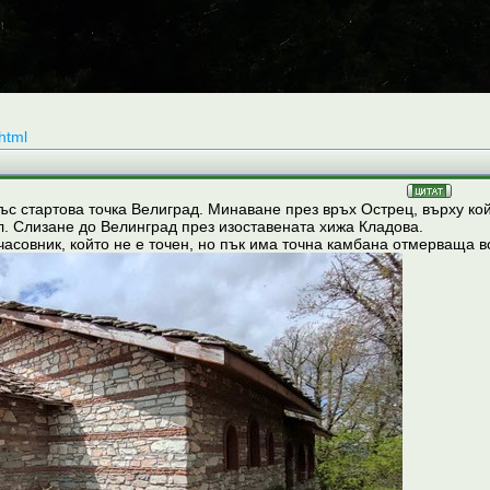
html
ъс стартова точка Велиград. Минаване през връх Острец, върху ко
л. Слизане до Велинград през изоставената хижа Кладова.
асовник, който не е точен, но пък има точна камбана отмерваща в