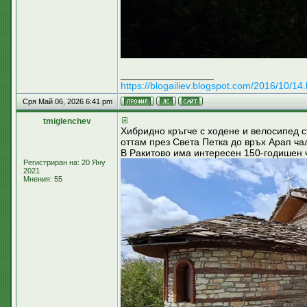
_________________
https://blogailiev.blogspot.com/2016/10/14.
Сря Май 06, 2026 6:41 pm
tmiglenchev
Хибридно кръгче с ходене и велосипед с
оттам през Света Петка до връх Арап ча
В Ракитово има интересен 150-годишен ч
Регистриран на: 20 Яну
2021
Мнения: 55