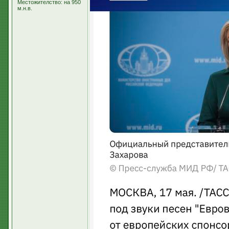
Местожителство: на 950
м.н.в.