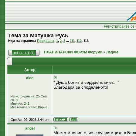
Регистрирайте се
Тема за Матушка Русь
Иди на страница
Предишна
1
,
2
,
3
...
111
,
112
,
113
ПЛАНИНАРСКИ ФОРУМ Форуми
»
Лафче
Автор
aldo
" Душа болит и сердце плачет... "
Благодаря за споделеното!
Регистриран на: 25 Сеп
2018
Мнения: 241
Местожителство: Варна
Сря Авг 09, 2023 3:44 pm
аngel
Моето мнение е, че с рушлямците в Бълг