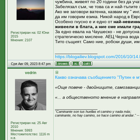
чужбина, живеят по 20 години без да учат
Забелязал съм, че това са и най-тъпите 
Ако ме заговори ватенка, казвам му " инг
да им говорим езика. Никой народ в Евро
Особено гнусно е и едно от
най-невинни
живеели в блата, а ние сме имали гр
За едно евала на Чаушеско - не допусна
Регистриран на: 02 Юни
стратегическо мислене. АЕЦ Черна вода е
2015
Мнения: 2107
Тито същият. Само ние, робски души, им
_________________
https://blogailiev.blogspot.com/2016/10/14.
Сря Авг 09, 2023 8:47 pm
vedrin
Какво означава съобщението ''Путин е м
«Още повече - двойниците, самозванци
«... а общественото мнение е направл
_________________
"Caminante son tus huellas el camino y nada más;
caminante, no hay camino, se hace camino al andar."
--
Регистриран на: 25 Авг
2010
Мнения: 5993
Местожителство: 1116 m
н.в.