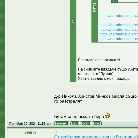
https://narodensud.a
https://narodensud.ar
https://narodensud.ar
https://narodensud.ar
https://narodensud.ar
Благодаря за архивите!
На снимките виждаме също убития
местността ''Лушин''.
Убит е заедно с мой прадядо.
д-р Никола Христов Минков мисля също е
го разстрелят.
_________________
Бутам след осмата бира
Пон Май 20, 2024 11:56 am
vedrin
От мобилизации через горы в Болгарию 