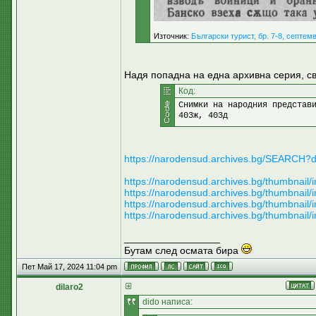
Източник:
Български турист, бр. 7-8, септем
Надя попадна на една архивна серия, св
Код:
Снимки на народния представ
403ж, 403д
https://narodensud.archives.bg/SEARCH?d
https://narodensud.archives.bg/thumbnai
https://narodensud.archives.bg/thumbnai
https://narodensud.archives.bg/thumbnai
https://narodensud.archives.bg/thumbnai
_________________
Бутам след осмата бира
Пет Май 17, 2024 11:04 pm
dilaro2
dido написа: