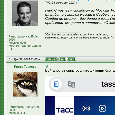
TV2, 18 декември 2024 г.
Глеб Стручев – сисадмин из Москвы. 
на работе уехал из России в Сербию. 
Сербии не вышло – без денег и визы Гл
прибытии, сморите в интервью «Очев
_________________
"Caminante son tus huellas el camino y nada más;
Регистриран на: 25 Авг
caminante, no hay camino, se hace camino al andar."
--
2010
Мнения: 5993
Местожителство: 1116 m
н.в.
Вто Дек 31, 2024 11:07 am
Ристо Туристо
Вой днес от спиртосаните димящи блата,
Регистриран на: 02 Окт
2008
Мнения: 4343