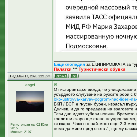
_________________
Енциклопедия
за ЕКИПИРОВКАТА за ту
Палатки
***
Туристически обувки
Нед Май 17, 2026 1:21 pm
аngel
От историята,се вижда, че унищожаванет
усърдното слугуване на рузките роби с 
bkp-ustroyva-karvav-pogrom-nad-lideri-na
БКП / БСП е гнусен бурен, израсъл върх
Делчев, и да го предадеш на враговете 
Тези дни идват хубави новини. Времето 
тоалетни скоро ще стане неуправляема, а
ги вкара. Чакат го най-мого още 2-3 мес
Регистриран на: 02 Юни
няма да мине пред света / , ще му слож
2015
Мнения: 2107