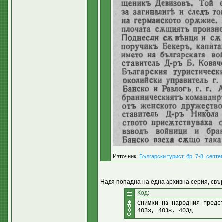
Източник:
Български турист, бр. 7-8, септ
Надя попадна на една архивна серия, свър
Код:
Снимки на народния предс
403з, 403ж, 403д