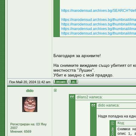
https://narodensud.archives.bg/SEARCH?def
https://narodensud.archives.bg/thumbnail/
https://narodensud.archives.bg/thumbnail/
https://narodensud.archives.bg/thumbnail/
https://narodensud.archives.bg/thumbnail/
Благодаря за архивите!
На снимките виждаме също убитият от ко
местността ''Лушин''.
Убит е заедно с мой прадядо.
Пон Май 20, 2024 11:42 am
dido
dilaro2 написа:
dido написа:
Надя попадна на една
Код:
Регистриран на: 03 Яну
2007
Снимки н
Мнения: 6569
опис 1, 