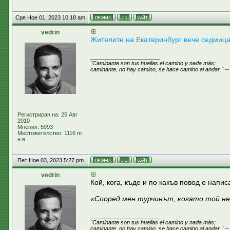
Сря Ное 01, 2023 10:18 am
vedrin
Жителите на Екатеринбург вече седмица 
_________________
"Caminante son tus huellas el camino y nada más;
caminante, no hay camino, se hace camino al andar."
--
Регистриран на: 25 Авг
2010
Мнения: 5993
Местожителство: 1116 m
н.в.
Пет Ное 03, 2023 5:27 pm
vedrin
Кой, кога, къде и по какъв повод е напис
«Според мен турчинът, когато той не 
_________________
"Caminante son tus huellas el camino y nada más;
caminante, no hay camino, se hace camino al andar."
--