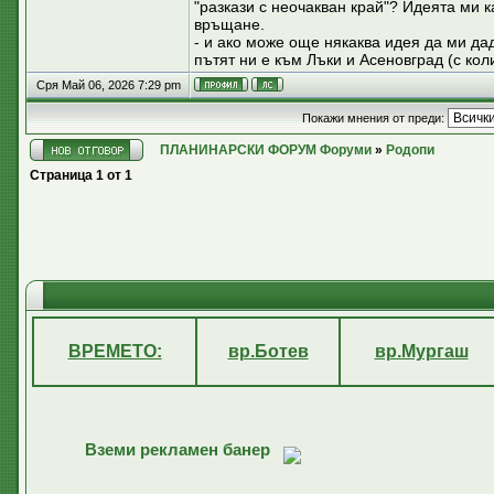
"разкази с неочакван край"? Идеята ми 
връщане.
- и ако може още някаква идея да ми дад
пътят ни е към Лъки и Асеновград (с кол
Сря Май 06, 2026 7:29 pm
Покажи мнения от преди:
ПЛАНИНАРСКИ ФОРУМ Форуми
»
Родопи
Страница
1
от
1
ВРЕМЕТО:
вр.Ботев
вр.Мургаш
Вземи рекламен банер