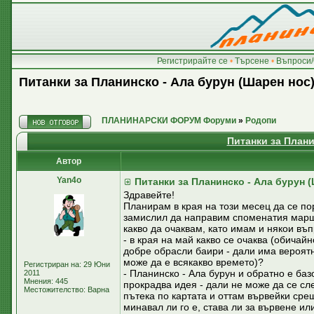
Регистрирайте се
•
Търсене
•
Въпроси/
Питанки за Планинско - Ала бурун (Шарен нос
ПЛАНИНАРСКИ ФОРУМ Форуми
»
Родопи
Питанки за Плани
Автор
Yan4o
Питанки за Планинско - Ала бурун 
Здравейте!
Планирам в края на този месец да се по
замислил да направим споменатия маршр
какво да очаквам, като имам и някои въ
- в края на май какво се очаква (обичайн
добре обрасли баири - дали има вероятн
може да е всякакво времето)?
Регистриран на: 29 Юни
- Планинско - Ала бурун и обратно е баз
2011
Мнения: 445
прокрадва идея - дали не може да се сл
Местожителство: Варна
пътека по картата и оттам вървейки сре
минавал ли го е, става ли за вървене и