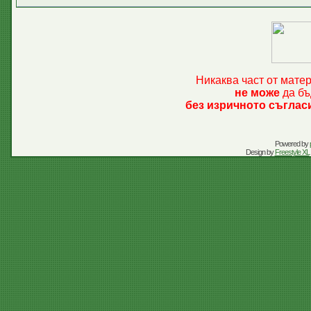
Никаква част от мате
не може
да бъ
без изричното съглас
Powered by
Design by
Freestyle XL