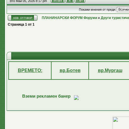
Вто Май 05, 2026 8:17 pm
Покажи мнения от преди:
ПЛАНИНАРСКИ ФОРУМ Форуми
»
Други туристич
Страница
1
от
1
ВРЕМЕТО:
вр.Ботев
вр.Мургаш
Вземи рекламен банер