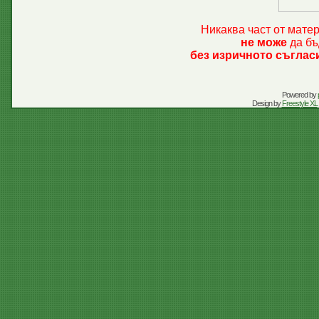
Никаква част от мате
не може
да бъ
без изричното съглас
Powered by
Design by
Freestyle XL