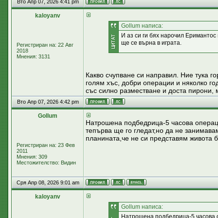
Вто Апр 07, 2026 4:41 pm
kaloyanv
Gollum написа:
И аз си ги бях нарочил Еримантос 
ще се върна в играта.
Регистриран на: 22 Авг
2018
Мнения: 3131
Какво счупване си направил. Ние тука го
голям хъс, добри операции и няколко г
със силно разместване и доста пирони, 
Вто Апр 07, 2026 4:42 pm
Gollum
Натрошена подбедрица-5 часова операци
тепърва ще го гледат,но да не занимава
планината,че не си представям живота бе
Регистриран на: 23 Фев
2011
Мнения: 309
Местожителство: Видин
Сря Апр 08, 2026 9:01 am
kaloyanv
Gollum написа:
Натрошена подбедрица-5 часова о