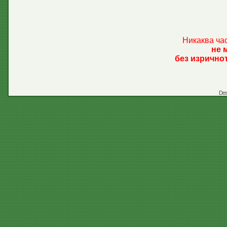
Никаква ча
не 
без изрично
Des