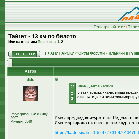
Регистрирайте се
•
Търсе
Тайгет - 13 км по билото
Иди на страница
Предишна
1
,
2
ПЛАНИНАРСКИ ФОРУМ Форуми
»
Планини в Гърц
Автор
dido
Иван Динков написа:
В тази връзка - какво имаш предв
отишъл и дори обмислям маршрути
Регистриран на: 03 Яну
Имах предвид клисурата на Ридомо в по-н
2007
Мнения: 6569
Има маркирана пътека през клисурата къ
https://kade.si/#tm=18/2477931.4/4434788