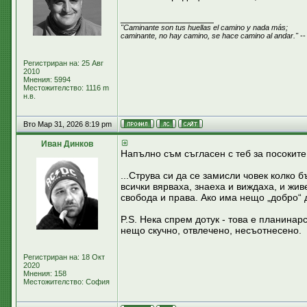
_________________
"Caminante son tus huellas el camino y nada más;
caminante, no hay camino, se hace camino al andar."
--
Регистриран на: 25 Авг
2010
Мнения: 5994
Местожителство: 1116 m
н.в.
Вто Мар 31, 2026 8:19 pm
Иван Динков
Напълно съм съгласен с теб за посоките 
...Струва си да се замисли човек колко 
всички вярваха, знаеха и виждаха, и жив
свобода и права. Ако има нещо „добро“ д
P.S. Нека спрем дотук - това е планина
нещо скучно, отвлечено, несъотнесено.
Регистриран на: 18 Окт
2020
Мнения: 158
Местожителство: София