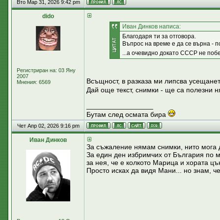
Вто Мар 31, 2026 9:42 pm
dido
Иван Динков написа:
Благодаря ти за отговора.
Въпрос на време е да се върна - п
...а очевидно докато СССР не побе
Регистриран на: 03 Яну
2007
Всъщност, в разказа ми липсва усещането
Мнения: 6569
Дай още текст, снимки - ще са полезни 
_________________
Бутам след осмата бира
Чет Апр 02, 2026 9:16 pm
Иван Динков
За съжаление нямам снимки, нито мога 
За един ден избримчих от България по м
за нея, че е колкото Марица и хората цък
Просто исках да видя Мани... но знам, ч