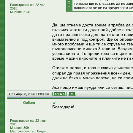
тепърва ще го гледат,но да не за
Регистриран на: 22 Авг
планината,че не си представям жив
2018
Мнения: 3131
Да, ще отнеме доста време и трябва да 
включих когато ти дадат най-добре е ко
да го правиш всеки ден, да ти стане на
внимателно и под контрол. Ще се оправ
много проблеми и ще ти се струва че тв
възтановяване минаха 3 години. Владими
усеща силата. То преди това си върви въ
време махни пироните и планките не ги 
Стискам палци, и това е ключа движение
спирал да правя упражнения всеки ден.
дали не бяха и малко повече, не си спо
Ако нещо имаш нужда или се сетиш, пиш
Сря Апр 08, 2026 11:00 am
Gollum
Благодаря!
Регистриран на: 23 Фев
2011
Мнения: 309
Местожителство: Видин