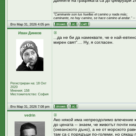
Данните на графиката са до февруари 20
_________________
"Caminante son tus huellas el camino y nada más;
caminante, no hay camino, se hace camino al andar."
--
Вто Мар 31, 2026 4:05 pm
Иван Динков
...да не би да намеквате, че е най-евти
мирен свят“.... Ну, я согласен.
Регистриран на: 18 Окт
2020
Мнения: 158
Местожителство: София
Вто Мар 31, 2026 7:08 pm
vedrin
Ако някой има непреодолимо влечение къ
до цената -- знаем, че животът почти ни
(океанското дъно), а не от морското ра
там са с порядъци по-големи, но сякаш п