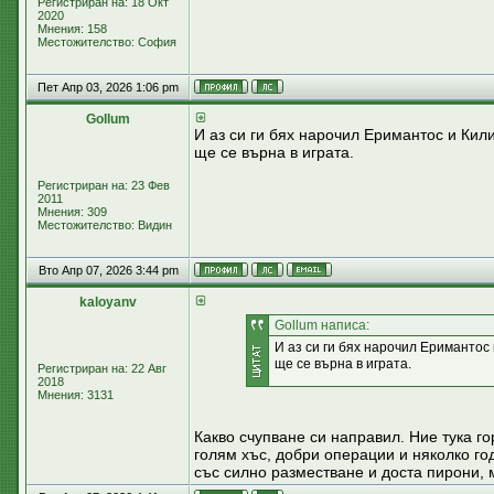
Регистриран на: 18 Окт
2020
Мнения: 158
Местожителство: София
Пет Апр 03, 2026 1:06 pm
Gollum
И аз си ги бях нарочил Еримантос и Кили
ще се върна в играта.
Регистриран на: 23 Фев
2011
Мнения: 309
Местожителство: Видин
Вто Апр 07, 2026 3:44 pm
kaloyanv
Gollum написа:
И аз си ги бях нарочил Еримантос 
ще се върна в играта.
Регистриран на: 22 Авг
2018
Мнения: 3131
Какво счупване си направил. Ние тука го
голям хъс, добри операции и няколко г
със силно разместване и доста пирони, 