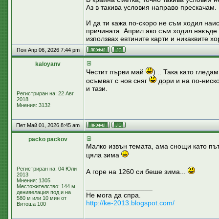
Аз в такива условия направо прескачам.
И да ти кажа по-скоро не съм ходил наи
причината. Април ако съм ходил някъде 
използвах евтините карти и никаквите хо
Пон Апр 06, 2026 7:44 pm
kaloyanv
Честит първи май
) .. Така като глед
осъмват с нов сняг
дори и на по-ниск
и тази.
Регистриран на: 22 Авг
2018
Мнения: 3132
Пет Май 01, 2026 8:45 am
packo packov
Малко извън темата, ама снощи като път
цяла зима
Регистриран на: 04 Юли
А горе на 1260 си беше зима...
2013
Мнения: 1305
Местожителство: 144 м
_________________
денивелация под и на
Не мога да спра.
580 м или 10 мин от
http://ke-2013.blogspot.com/
Витоша 100