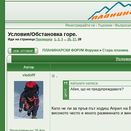
Регистрирайте се
•
Търсене
•
Въпроси/
Условия/Обстановка горе.
Иди на страница
Предишна
1
,
2
,
3
...
26
,
27
,
28
ПЛАНИНАРСКИ ФОРУМ Форуми
»
Стара планина
Услови
Автор
vladofff
.
kaloyanv написа:
Абее, що не предупреждавате?
Като че ли за пръв път ходиш Април на 
високото често е много размекнато и ви
Регистриран на: 26 Апр