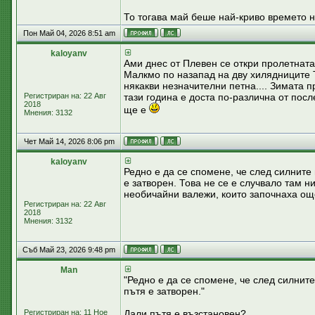
То тогава май беше най-криво времето 
Пон Май 04, 2026 8:51 am
kaloyanv
Ами днес от Плевен се откри пролетната
Малкмо по назапад на дву хилядниците Т
някакви незначителни петна.... Зимата 
Регистриран на: 22 Авг
тази година е доста по-различна от посл
2018
ще е
Мнения: 3132
Чет Май 14, 2026 8:06 pm
kaloyanv
Редно е да се спомене, че след силните
е затворен. Това не се е случвало там н
необичайни валежи, които започнаха ощ
Регистриран на: 22 Авг
2018
Мнения: 3132
Съб Май 23, 2026 9:48 pm
Man
"Редно е да се спомене, че след силнит
пътя е затворен."
Регистриран на: 11 Ное
Дали пътя е възстановен?