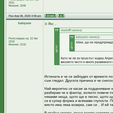
2011
Мнения: 3246
Пон Апр 06, 2026 4:58 pm
kaloyanv
Re: .
vladofff написа:
kaloyanv написа:
Регистриран на: 22 Авг
2018
Абее, що не предупрежд
Мнения: 3132
Като че ли за пръв път ходиш Април
високото често е много размекнато
Истината е че се заблудих от времето п
съм гледал. Другата причина е че снего
Най-вероятно се касае за подценяване н
разбирам че е фактор, колкото повече п
някакви неща, щото ще е лесно, щото щ
си в супер форма и всякакви глупости. 
място има лека козирка, сам си .. И ей та
В крайна сметка, точно такива условия н