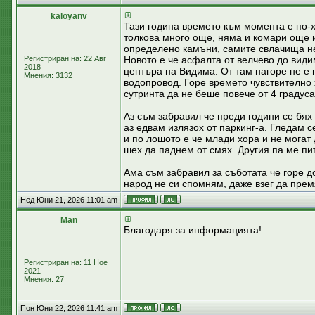
kaloyanv
Тази година времето към момента е по-х
толкова много още, няма и комари още и
определено камъни, самите свлачища не 
Регистриран на: 22 Авг
Новото е че асфалта от велчево до види
2018
центъра на Видима. От там нагоре не е п
Мнения: 3132
водопровод. Горе времето чувствително
сутринта да не беше повече от 4 градуса
Аз съм забравил че преди години се бях
аз едвам излязох от паркинг-а. Гледам с
и по лошото е че млади хора и не могат 
шех да паднем от смях. Другия па ме пит
Ама съм забравил за съботата че горе до
народ не си спомням, даже взег да прем
Нед Юни 21, 2026 11:01 am
Man
Благодаря за информацията!
Регистриран на: 11 Ное
2021
Мнения: 27
Пон Юни 22, 2026 11:41 am