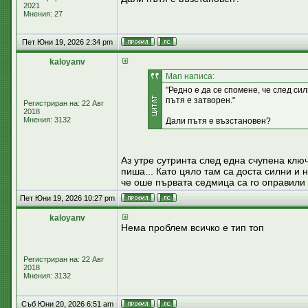
2021
Мнения: 27
Пет Юни 19, 2026 2:34 pm
kaloyanv
Man написа:
"Редно е да се спомене, че след си
пътя е затворен."
Регистриран на: 22 Авг
2018
Мнения: 3132
Дали пътя е възстановен?
Аз утре сутринта след една счупена клю
пиша... Като цяло там са доста силни и 
че оше първата седмица са го оправили
Пет Юни 19, 2026 10:27 pm
kaloyanv
Нема проблем всичко е тип топ
Регистриран на: 22 Авг
2018
Мнения: 3132
Съб Юни 20, 2026 6:51 am