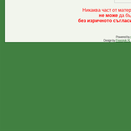
Никаква част от мате
не може
да бъ
без изричното съглас
Powered by
Design by
Freestyle XL