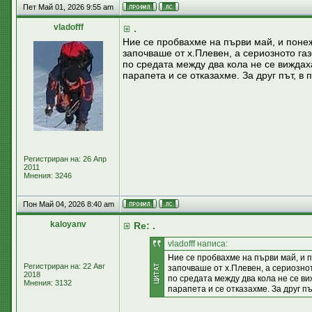
Пет Май 01, 2026 9:55 am
vladofff
.
Ние се пробвахме на първи май, и понеж
започваше от х.Плевен, а сериозното газ
по средата между два кола не се виждах
парапета и се отказахме. За друг път, в 
Регистриран на: 26 Апр
2011
Мнения: 3246
Пон Май 04, 2026 8:40 am
kaloyanv
Re: .
vladofff написа:
Ние се пробвахме на първи май, и п
Регистриран на: 22 Авг
започваше от х.Плевен, а сериознот
2018
по средата между два кола не се ви
Мнения: 3132
парапета и се отказахме. За друг пъ