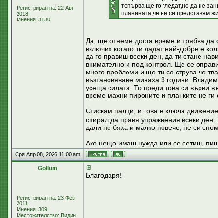
тепърва ще го гледат,но да не за
Регистриран на: 22 Авг
планината,че не си представям жив
2018
Мнения: 3130
Да, ще отнеме доста време и трябва да 
включих когато ти дадат най-добре е ко
да го правиш всеки ден, да ти стане на
внимателно и под контрол. Ще се оправ
много проблеми и ще ти се струва че тв
възтановяване минаха 3 години. Владими
усеща силата. То преди това си върви въ
време махни пироните и планките не ги 
Стискам палци, и това е ключа движение
спирал да правя упражнения всеки ден.
дали не бяха и малко повече, не си спо
Ако нещо имаш нужда или се сетиш, пиш
Сря Апр 08, 2026 11:00 am
Gollum
Благодаря!
Регистриран на: 23 Фев
2011
Мнения: 309
Местожителство: Видин