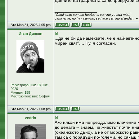
Данните на графиката са до февруари 20
_________________
"Caminante son tus huellas el camino y nada más;
caminante, no hay camino, se hace camino al andar."
--
Вто Мар 31, 2026 4:05 pm
Иван Динков
...да не би да намеквате, че е най-евти
мирен свят“.... Ну, я согласен.
Регистриран на: 18 Окт
2020
Мнения: 158
Местожителство: София
Вто Мар 31, 2026 7:08 pm
vedrin
Ако някой има непреодолимо влечение къ
до цената -- знаем, че животът почти ни
(океанското дъно), а не от морското ра
там са с порядъци по-големи, но сякаш п