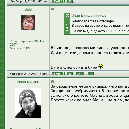
Вто Мар 31, 2026 9:42 pm
dido
Иван Динков написа:
Благодаря ти за отговора.
Въпрос на време е да се върна - п
...а очевидно докато СССР не побе
Регистриран на: 03 Яну
2007
Всъщност, в разказа ми липсва усещането
Мнения: 6569
Дай още текст, снимки - ще са полезни 
_________________
Бутам след осмата бира
Чет Апр 02, 2026 9:16 pm
Иван Динков
За съжаление нямам снимки, нито мога 
За един ден избримчих от България по м
за нея, че е колкото Марица и хората цък
Просто исках да видя Мани... но знам, ч