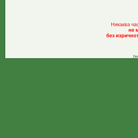
Никаква ча
не 
без изрично
Des