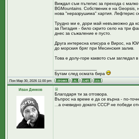
Виждал съм пътепис за прехода с малко 
BGMountains. Собственик е на Geopsis, 
нова "неразрушима" хартия. Лефтерис се
Трудно ми е, дори май невъзможно да к
за Пигадия - било скрито село на три ф
днес за съжаление е пусто.
Друга интересна клисура е Вирос, на ЮИ
до морския бряг при Месинския залив.
Това е долу-горе каквото съм загледал в 
_________________
Бутам след осмата бира
Пон Мар 30, 2026 11:00 pm
Иван Динков
Благодаря ти за отговора.
Въпрос на време е да се върна - по-точ
...а очевидно докато СССР не победи от