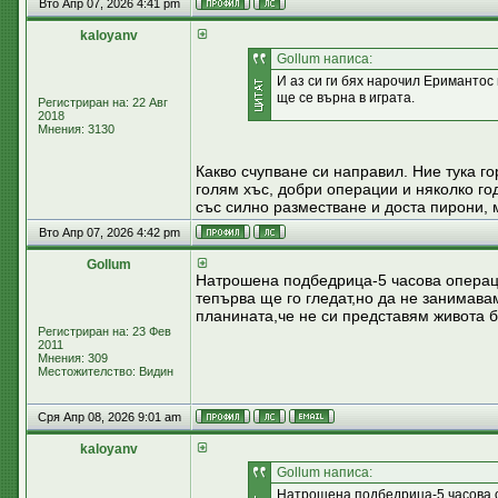
Вто Апр 07, 2026 4:41 pm
kaloyanv
Gollum написа:
И аз си ги бях нарочил Еримантос 
ще се върна в играта.
Регистриран на: 22 Авг
2018
Мнения: 3130
Какво счупване си направил. Ние тука го
голям хъс, добри операции и няколко г
със силно разместване и доста пирони, 
Вто Апр 07, 2026 4:42 pm
Gollum
Натрошена подбедрица-5 часова операци
тепърва ще го гледат,но да не занимава
планината,че не си представям живота бе
Регистриран на: 23 Фев
2011
Мнения: 309
Местожителство: Видин
Сря Апр 08, 2026 9:01 am
kaloyanv
Gollum написа:
Натрошена подбедрица-5 часова о