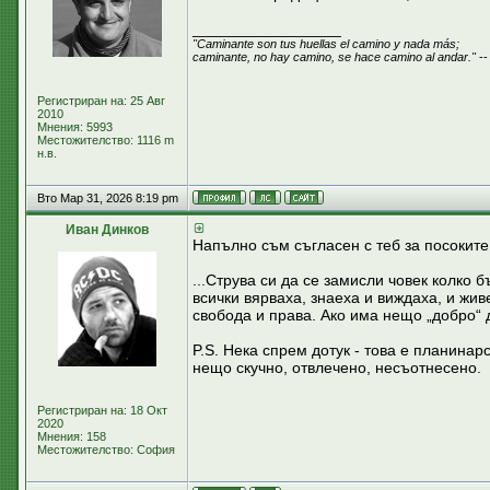
_________________
"Caminante son tus huellas el camino y nada más;
caminante, no hay camino, se hace camino al andar."
--
Регистриран на: 25 Авг
2010
Мнения: 5993
Местожителство: 1116 m
н.в.
Вто Мар 31, 2026 8:19 pm
Иван Динков
Напълно съм съгласен с теб за посоките 
...Струва си да се замисли човек колко 
всички вярваха, знаеха и виждаха, и жив
свобода и права. Ако има нещо „добро“ д
P.S. Нека спрем дотук - това е планина
нещо скучно, отвлечено, несъотнесено.
Регистриран на: 18 Окт
2020
Мнения: 158
Местожителство: София