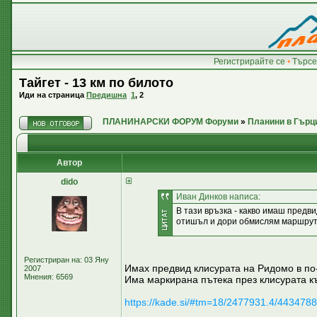
Регистрирайте се
•
Търсе
Тайгет - 13 км по билото
Иди на страница
Предишна
1
,
2
ПЛАНИНАРСКИ ФОРУМ Форуми
»
Планини в Гърц
Автор
dido
Иван Динков написа:
В тази връзка - какво имаш предв
отишъл и дори обмислям маршрути
Регистриран на: 03 Яну
Имах предвид клисурата на Ридомо в по-н
2007
Мнения: 6569
Има маркирана пътека през клисурата къ
https://kade.si/#tm=18/2477931.4/4434788