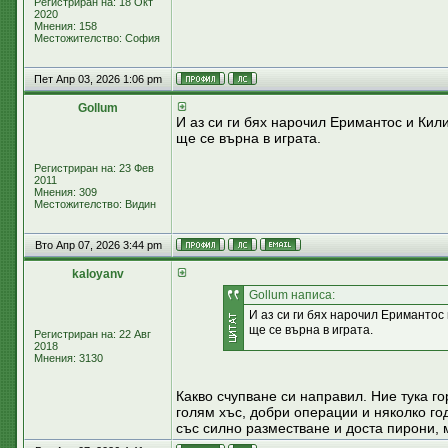
Регистриран на: 18 Окт
2020
Мнения: 158
Местожителство: София
Пет Апр 03, 2026 1:06 pm
Gollum
И аз си ги бях нарочил Еримантос и Кили
ще се върна в играта.
Регистриран на: 23 Фев
2011
Мнения: 309
Местожителство: Видин
Вто Апр 07, 2026 3:44 pm
kaloyanv
Gollum написа:
И аз си ги бях нарочил Еримантос 
ще се върна в играта.
Регистриран на: 22 Авг
2018
Мнения: 3130
Какво счупване си направил. Ние тука го
голям хъс, добри операции и няколко г
със силно разместване и доста пирони, 