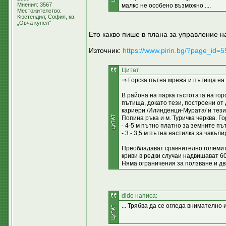
Мнения: 3567
малко не особено възможно ....
Местожителство:
Кюстендил; София, кв.
„Овча купел"
Ето какво пише в плана за управление н
Източник:
https://www.pirin.bg/?page_id=5
Цитат:
⇒ Горска пътна мрежа и пътища на 
В района на парка гъстотата на гор
пътища, докато тези, построени от
кариери /Илинденци-Мурата/ и тези 
Попина ръка и м. Туричка черква. Г
- 4-5 м пътно платно за земните пъ
- 3 - 3,5 м пътна настилка за чакъ
Преобладават сравнително големит
криви в редки случаи надвишават 6
Няма ограничения за ползване и дв
dido написа:
... Трябва да се огледа внимателно 