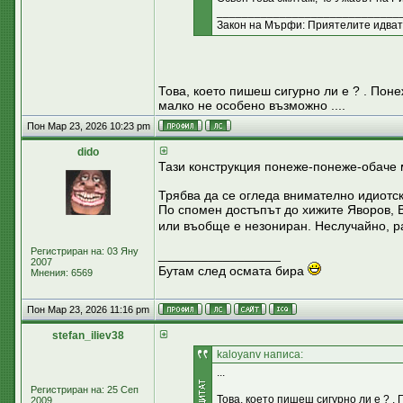
_____________________________
Закон на Мърфи: Приятелите идват и
Това, което пишеш сигурно ли е ? . Поне
малко не особено възможно ....
Пон Мар 23, 2026 10:23 pm
dido
Тази конструкция понеже-понеже-обаче 
Трябва да се огледа внимателно идиотск
По спомен достъпът до хижите Яворов, В
или въобще е незониран. Неслучайно, р
Регистриран на: 03 Яну
_________________
2007
Бутам след осмата бира
Мнения: 6569
Пон Мар 23, 2026 11:16 pm
stefan_iliev38
kaloyanv написа:
...
Регистриран на: 25 Сеп
Това, което пишеш сигурно ли е ? .
2009