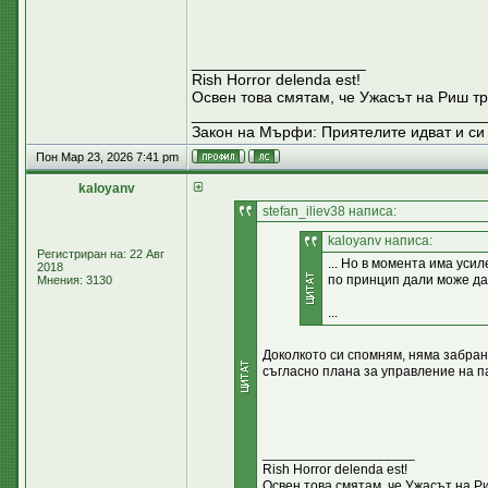
____________________
Rish Horror delenda est!
Освен това смятам, че Ужасът на Риш тр
__________________________________
Закон на Мърфи: Приятелите идват и си 
Пон Мар 23, 2026 7:41 pm
kaloyanv
stefan_iliev38 написа:
kaloyanv написа:
Регистриран на: 22 Авг
... Но в момента има уси
2018
по принцип дали може да 
Мнения: 3130
...
Доколкото си спомням, няма забран
съгласно плана за управление на п
____________________
Rish Horror delenda est!
Освен това смятам, че Ужасът на Р