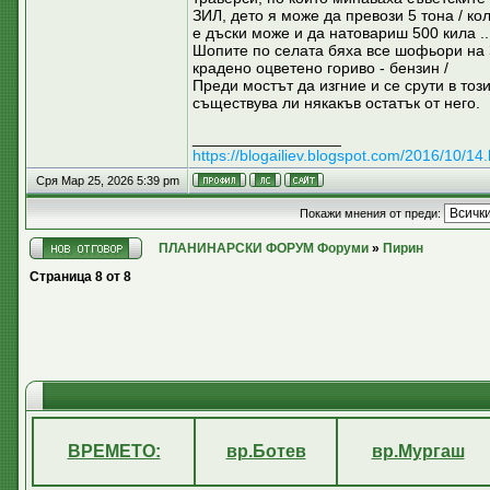
ЗИЛ, дето я може да превози 5 тона / ко
е дъски може и да натовариш 500 кила ...
Шопите по селата бяха все шофьори на 
крадено оцветено гориво - бензин /
Преди мостът да изгние и се срути в тоз
съществува ли някакъв остатък от него.
_________________
https://blogailiev.blogspot.com/2016/10/14.
Сря Мар 25, 2026 5:39 pm
Покажи мнения от преди:
ПЛАНИНАРСКИ ФОРУМ Форуми
»
Пирин
Страница
8
от
8
ВРЕМЕТО:
вр.Ботев
вр.Мургаш