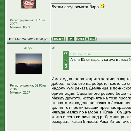
_________________
Бутам след осмата бира
Регистриран на: 03 Яну
2007
Мнения: 6569
Вто Мар 24, 2026 11:28 pm
аngel
dido написа:
Ачо, в Юлен надолу си има пътека б
Имах една стара изтрита хартиена карта 
добре, по билото на реброто, което се с
Регистриран на: 02 Юни
надолу към реката Демяница в по-нискот
2015
Мнения: 2107
ориентация. Само много ровено беше -гл
Между другото, историята на този просл
първото ми ходене пешачката / само пеш
целият от преминаващи през час кразове
някъде малко по нагоре в Юлен . Същите
която и сега си личи над р. Демяница о
резерват...какви 5 лефа. Река Изток теч
_________________