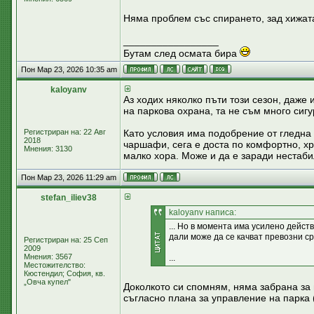
Няма проблем със спирането, зад хижат
_________________
Бутам след осмата бира
Пон Мар 23, 2026 10:35 am
kaloyanv
Аз ходих няколко пъти този сезон, даже 
на паркова охрана, та не съм много сиг
Регистриран на: 22 Авг
Като условия има подобрение от гледна
2018
чаршафи, сега е доста по комфортно, хр
Мнения: 3130
малко хора. Може и да е заради нестаби
Пон Мар 23, 2026 11:29 am
stefan_iliev38
kaloyanv написа:
... Но в момента има усилено дейст
дали може да се качват превозни ср
Регистриран на: 25 Сеп
2009
Мнения: 3567
...
Местожителство:
Кюстендил; София, кв.
„Овча купел"
Доколкото си спомням, няма забрана за
съгласно плана за управление на парка 