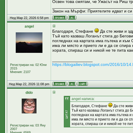
Освен това смятам, че Ужасът на Риш тр
__________________________________
Закон на Мърфи: Приятелите идват и си 
Нед Мар 22, 2026 6:58 pm
аngel
Благодаря, Стефане
Да сте живи и зд
Тъй като казваш Логанът стига до Бегови
погледнах на картата има пътека и към С
има ли място и прието ли е да се спира 
хората, спираш си и никой не те пита ка
_________________
https://blogailiev.blogspot.com/2016/10/14.
Регистриран на: 02 Юни
2015
Мнения: 2107
Нед Мар 22, 2026 11:08 pm
dido
аngel написа:
Благодаря, Стефане
Да сте живи
Тъй като казваш Логанът стига до Бе
погледнах на картата има пътека и 
има ли място и прието ли е да се с
хората, спираш си и никой не те пи
Регистриран на: 03 Яну
2007
Мнения: 6569