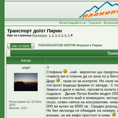
Регистрирайте се
•
Търсене
•
Въпроси/
Транспорт до/от Пирин
Иди на страница
Предишна
1
,
2
,
3
,
4
,
5
,
6
,
7
,
8
ПЛАНИНАРСКИ ФОРУМ Форуми
»
Пирин
Транс
Автор
аngel
Стефане
, най - вероятно ще предпоч
главата ми е планче да се кача по р Бег
Дидо
, прав си за есктрите. Но нали 
построят водещи фирми от запада : С пар
Зависи и дали е кално, просвета колата г
поднася. . Дачия Логан Комби модел 2008
накрая в логото май е инжекцион, мотора
лошо, освен смяна на консумативи, никак
Регистриран на: 02 Юни
2015
000 км купен за 4000 лв . Среден разход 
Мнения: 2107
Не бих желалда се обаждам на хижари, ще
влизам, не ме кефи престоят в хижи.