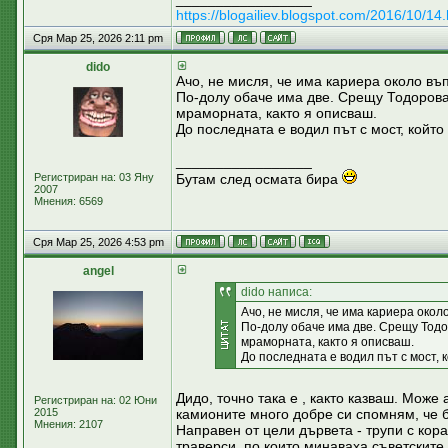
https://blogailiev.blogspot.com/2016/10/14.
Сря Мар 25, 2026 2:11 pm
dido
Ачо, не мисля, че има кариера около въ
По-долу обаче има две. Срещу Тодорова 
мраморната, както я описваш.
До последната е водил път с мост, който
_________________
Регистриран на: 03 Яну
Бутам след осмата бира
2007
Мнения: 6569
Сря Мар 25, 2026 4:53 pm
аngel
dido написа:
Ачо, не мисля, че има кариера окол
По-долу обаче има две. Срещу Тодо
мраморната, както я описваш.
До последната е водил път с мост, к
Дидо, точно така е , както казваш. Може
Регистриран на: 02 Юни
2015
камионите много добре си спомням, че 
Мнения: 2107
Направен от цели дървета - трупи с кора
траверси, по които минаваха съветските