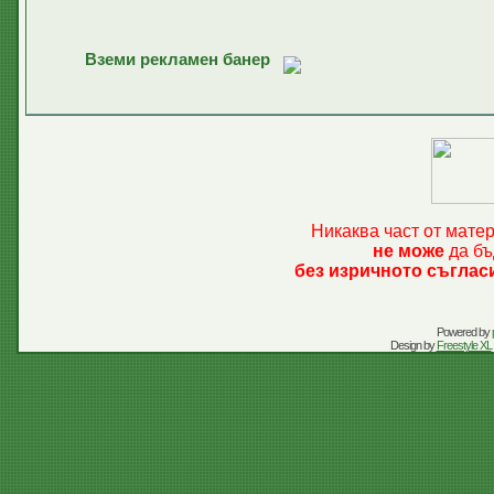
Вземи рекламен банер
Никаква част от мате
не може
да бъ
без изричното съглас
Powered by
Design by
Freestyle XL