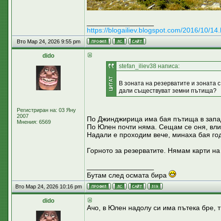
_________________
https://blogailiev.blogspot.com/2016/10/14.
Вто Мар 24, 2026 9:55 pm
dido
stefan_iliev38 написа:
В зоната на резерватите и зоната 
дали съществуват земни пътища?
Регистриран на: 03 Яну
2007
По Джинджирица има бая пътища в запад
Мнения: 6569
По Юлен почти няма. Сещам се оня, вли
Надали е проходим вече, минаха бая годи
Горното за резерватите. Нямам карти на
_________________
Бутам след осмата бира
Вто Мар 24, 2026 10:16 pm
dido
Ачо, в Юлен надолу си има пътека бре, 