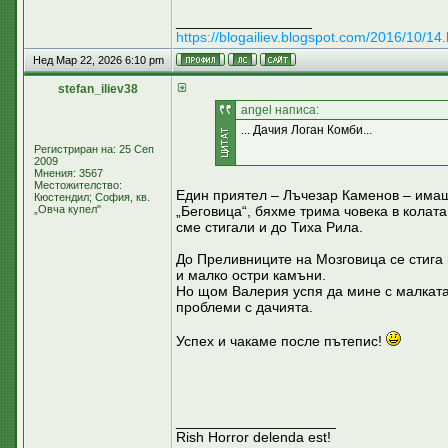
_________________
https://blogailiev.blogspot.com/2016/10/14.
Нед Мар 22, 2026 6:10 pm
stefan_iliev38
аngel написа:
... Дачия Логан Комби...
Регистриран на: 25 Сеп
2009
Мнения: 3567
Местожителство:
Един приятел – Лъчезар Каменов – имаше
Кюстендил; София, кв.
„Овча купел"
„Беговица“, бяхме трима човека в колата
сме стигали и до Тиха Рила.
До Преливниците на Мозговица се стига 
и малко остри камъни.
Но щом Валерия успя да мине с малката
проблеми с дачията.
Успех и чакаме после пътепис!
____________________
Rish Horror delenda est!