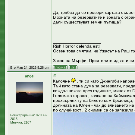
Да, трябва да се провери картата със зо
В зоната на резерватите и зоната с огр
дали съществуват земни пътища?
____________________
Rish Horror delenda est!
Освен това смятам, че Ужасът на Риш тр
__________________________________
Закон на Мърфи: Приятелите идват и си 
Вто Мар 24, 2026 5:28 pm
аngel
Калояне
, ти си като Джингиби направ
Тъй като стана дума за резервати, пред
виждал никога през годините, минах от 
Голямата стража , качване на Каймакчал 
прехвърлях ту на билото към Десилица, 
долината на Юлен - чак до вливането на
по случайвост , 2 снимки са се запазили
Регистриран на: 02 Юни
2015
Мнения: 2107