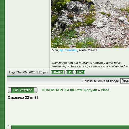
Рила,
вр. Соколец
, 4 юли 2026 г.
_________________
"Caminante son tus huellas el camino y nada más;
caminante, no hay camino, se hace camino al andar."
--
Нед Юли 05, 2026 1:26 pm
Покажи мнения от преди:
ПЛАНИНАРСКИ ФОРУМ Форуми
»
Рила
Страница
32
от
32