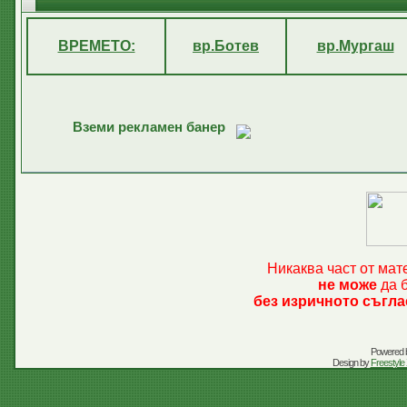
ВРЕМЕТО:
вр.Ботев
вр.Мургаш
Вземи рекламен банер
Никаква част от мат
не може
да б
без изричното съгла
Powered 
Design by
Freestyle