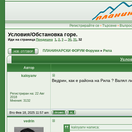
Регистрирайте се
•
Търсене
•
Въпрос
Условия/Обстановка горе.
Иди на страница
Предишна
1
,
2
,
3
...
30
,
31
,
32
ПЛАНИНАРСКИ ФОРУМ Форуми
»
Рила
Услов
Автор
kaloyanv
Ведрин, как е района на Рила ? Валял л
Регистриран на: 22 Авг
2018
Мнения: 3132
Вто Фев 18, 2025 11:57 am
vedrin
kaloyanv написа: