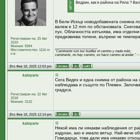
Ведрин, как е района на Рила ? Вал
В Бели Искър новодобавената снежна пок
валеж е 12 mm по обстановката. Снегова
пух. Облачността изтънява, има отделни
предизвиква топене, въпреки че темпера
Регистриран на: 25 Авг
2010
Мнения: 5994
_________________
Местожителство: 1116 m
"Caminante son tus huellas el camino y nada más;
н.в.
caminante, no hay camino, se hace camino al andar."
--
Вто Фев 18, 2025 12:03 pm
kaloyanv
Сега Видях и една снимка от района на 
наблюдава и същото по Плевен. Започва 
градуса.
Регистриран на: 22 Авг
2018
Мнения: 3132
Вто Фев 18, 2025 12:14 pm
kaloyanv
Някой има ли някакви наблюдения от рай
издухан, ако е имало вятър. Най-вече об
Говедарци, това дали има някакво отнош