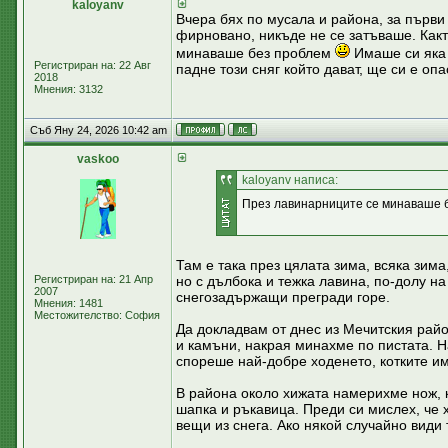
kaloyanv
Вчера бях по мусала и района, за първи 
фирновано, никъде не се затъваше. Както
минаваше без проблем
Имаше си яка 
Регистриран на: 22 Авг
падне този сняг който дават, ще си е оп
2018
Мнения: 3132
Съб Яну 24, 2026 10:42 am
vaskoo
kaloyanv написа:
През лавинарниците се минаваше 
Там е така през цялата зима, всяка зим
Регистриран на: 21 Апр
но с дълбока и тежка лавина, по-долу н
2007
снегозадържащи прегради горе.
Мнения: 1481
Местожителство: София
Да докладвам от днес из Мечитския райо
и камъни, накрая минахме по пистата. Н
спореше най-добре ходенето, котките и
В района около хижата намерихме нож, к
шапка и ръкавица. Преди си мислех, че х
вещи из снега. Ако някой случайно види 