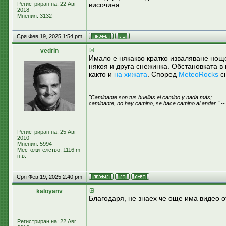
Регистриран на: 22 Авг
височина .
2018
Мнения: 3132
Сря Фев 19, 2025 1:54 pm
vedrin
Имало е някакво кратко изваляване ноще
някоя и друга снежинка. Обстановката 
както и
на хижата
. Според
MeteoRocks
сн
_________________
"Caminante son tus huellas el camino y nada más;
caminante, no hay camino, se hace camino al andar."
--
Регистриран на: 25 Авг
2010
Мнения: 5994
Местожителство: 1116 m
н.в.
Сря Фев 19, 2025 2:40 pm
kaloyanv
Благодаря, не знаех че още има видео о
Регистриран на: 22 Авг