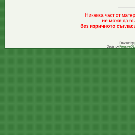
Никаква част от мате
не може
да бъ
без изричното съглас
Powered by
Design by
Freestyle XL