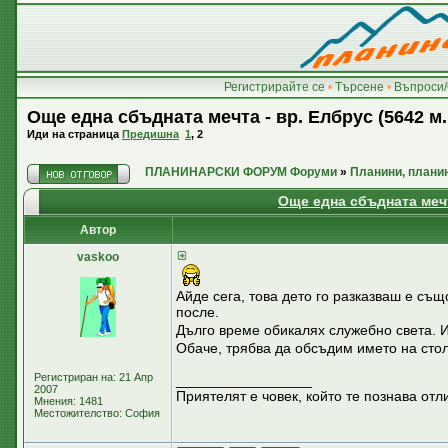
Регистрирайте се
•
Търсене
•
Въпроси/
Още една сбъдната мечта - вр. Елбрус (5642 м. 
Иди на страница
Предишна
1
,
2
ПЛАНИНАРСКИ ФОРУМ Форуми
»
Планини, плани
Още една сбъдната мечта
Автор
vaskoo
Айде сега, това дето го разказваш е същ
после.
Дълго време обикалях служебно света. 
Обаче, трябва да обсъдим името на сто
Регистриран на: 21 Апр
_________________
2007
Приятелят е човек, който те познава отли
Мнения: 1481
Местожителство: София