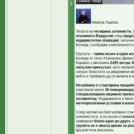
Никола Павлов
Телата на
четирима алпинисти
,
планината Вардусия
след
продъ
издирвателна операция
, започн
Коледа, съобщава електронното и
Групата
– трима мъже и една же
Коледа от село Атанасиос Диако
Коракос с височина
2495 метра. 
напълно прекъснат
, като мобил
сигнал. Властите са уведомени м
който е трябвало да се включи в и
Незабавно е стартирана мащабн
участвали около
30 пожарникари
специализирано верижно превоз
хеликоптер
. Издирването е било
метеорологични условия и изкл
След часове на претърсване спа
алпинистите, а по-късно и
телата
намерени
близо едно до друго
, 
групата не е имала време за ре
връхлетяла внезапно.