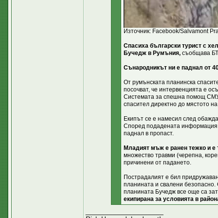
Източник: Facebook/Salvamont Pr
Спасиха български турист с хе
Бучедж в Румъния,
съобщава БТ
Сънародникът ни е паднал от 40
От румънската планинска спасит
посочват, че интервенцията е ос
Системата за спешна помощ СМУ
спасител директно до мястото на
Екипът се е намесил след обаждан
Според подадената информация б
паднал в пропаст.
Младият мъж е ранен тежко и е
множество травми (черепна, коре
причинени от падането.
Пострадалият е бил придружаван 
планината и свалени безопасно. 
планината Бучедж все още са за
екипирана за условията в район
____________________