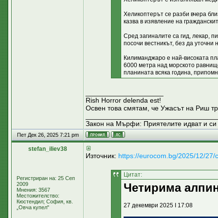
Хеликоптерът се разби вчера бли
казва в изявление на граждански
Сред загиналите са гид, лекар, п
посочи вестникът, без да уточни
Килиманджаро е най-високата пла
6000 метра над морското равнище
планината всяка година, припомн
____________________
Rish Horror delenda est!
Освен това смятам, че Ужасът на Риш тр
__________________________________
Закон на Мърфи: Приятелите идват и си 
Пет Дек 26, 2025 7:21 pm
stefan_iliev38
Източник:
https://eurocom.bg/2025/12/27/ch
Цитат:
Регистриран на: 25 Сеп
2009
Четирима алпин
Мнения: 3567
Местожителство:
Кюстендил; София, кв.
27 декември 2025 I 17:08
„Овча купел"