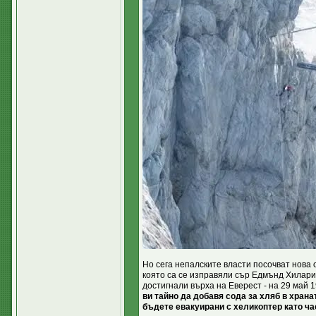
Но сега непалските власти посочват нова о
която са се изправяли сър Едмънд Хилари 
достигнали върха на Еверест - на 29 май 195
ви тайно да добавя сода за хляб в хранат
бъдете евакуирани с хеликоптер като ч