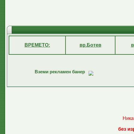
ВРЕМЕТО:
вр.Ботев
в
Вземи рекламен банер
Ника
без из