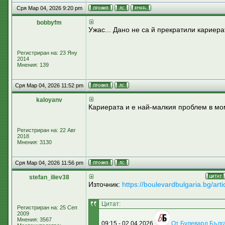
Сря Мар 04, 2026 9:20 pm
bobbyfm
Ужас... Дано не са й прекратили кариера
Регистриран на: 23 Яну
2014
Мнения: 139
Сря Мар 04, 2026 11:52 pm
kaloyanv
Кариерата и е най-малкия проблем в мо
Регистриран на: 22 Авг
2018
Мнения: 3130
Сря Мар 04, 2026 11:56 pm
stefan_iliev38
Източник:
https://boulevardbulgaria.bg/arti
Цитат:
Регистриран на: 25 Сеп
2009
Мнения: 3567
09:15 - 02.04.2026
От Булевард Бълг