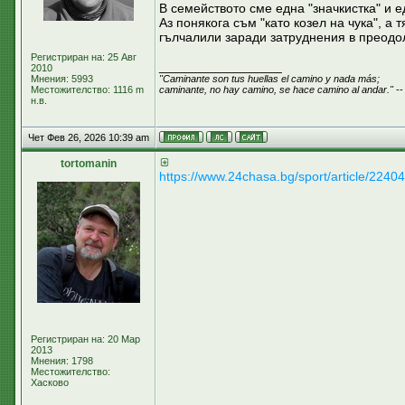
В семейството сме една "значкистка" и е
Аз понякога съм "като козел на чука", а
гълчалили заради затруднения в преодол
Регистриран на: 25 Авг
_________________
2010
Мнения: 5993
"Caminante son tus huellas el camino y nada más;
Местожителство: 1116 m
caminante, no hay camino, se hace camino al andar."
--
н.в.
Чет Фев 26, 2026 10:39 am
tortomanin
https://www.24chasa.bg/sport/article/2240
Регистриран на: 20 Мар
2013
Мнения: 1798
Местожителство:
Хасково