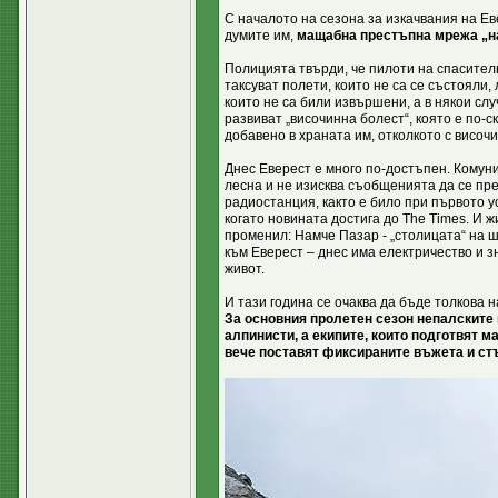
С началото на сезона за изкачвания на Ев
думите им,
мащабна престъпна мрежа „на
Полицията твърди, че пилоти на спасител
таксуват полети, които не са се състояли,
които не са били извършени, а в някои сл
развиват „височинна болест“, която е по-с
добавено в храната им, отколкото с височи
Днес Еверест е много по-достъпен. Комуни
лесна и не изисква съобщенията да се пр
радиостанция, както е било при първото у
когато новината достига до The Times. И 
променил: Намче Пазар - „столицата“ на 
към Еверест – днес има електричество и з
живот.
И тази година се очаква да бъде толкова 
За основния пролетен сезон непалските 
алпинисти, а екипите, които подготвят 
вече поставят фиксираните въжета и ст