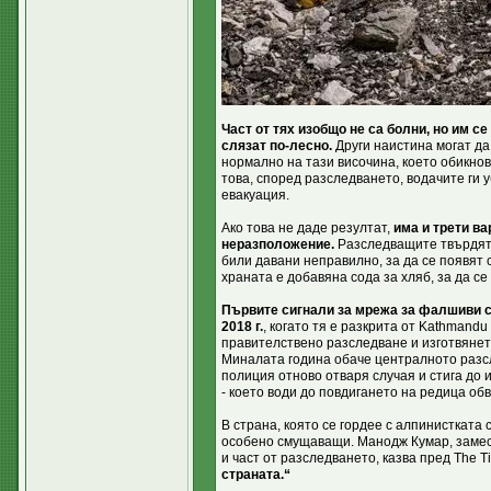
Част от тях изобщо не са болни, но им се
слязат по-лесно.
Други наистина могат да
нормално на тази височина, което обикно
това, според разследването, водачите ги 
евакуация.
Ако това не даде резултат,
има и трети в
неразположение.
Разследващите твърдят, 
били давани неправилно, за да се появят 
храната е добавяна сода за хляб, за да се
Първите сигнали за мрежа за фалшиви с
2018 г.
, когато тя е разкрита от Kathmandu 
правителствено разследване и изготвянет
Миналата година обаче централното разс
полиция отново отваря случая и стига до и
- което води до повдигането на редица об
В страна, която се гордее с алпинистката 
особено смущаващи. Манодж Кумар, замес
и част от разследването, казва пред The T
страната.“