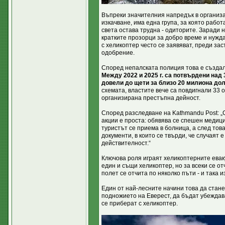
Въпреки значителния напредък в организ
изкачване, има една група, за която работ
света остава трудна - одиторите. Заради 
кратките прозорци за добро време и нужд
с хеликоптер често се заявяват, преди за
одобрение.
Според непалската полиция това е създа
Между 2022 и 2025 г. са потвърдени над
довели до щети за близо 20 милиона дол
схемата, властите вече са повдигнали 33 
организирана престъпна дейност.
Според разследване на Kathmandu Post: 
акции е проста: обявява се спешен медици
туристът се приема в болница, а след тов
документи, в които се твърди, че случаят е
действителност.“
Ключова роля играят хеликоптерните евак
един и същи хеликоптер, но за всеки се от
полет се отчита по няколко пъти - и така
Един от най-лесните начини това да стане 
подножието на Еверест, да бъдат убеждава
се приберат с хеликоптер.