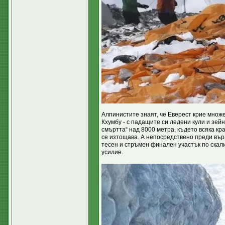
Алпинистите знаят, че Еверест крие множ
Кхумбу - с падащите си ледени кули и зейн
смъртта“ над 8000 метра, където всяка кр
се изтощава. А непосредствено преди върх
тесен и стръмен финален участък по скали
усилие.