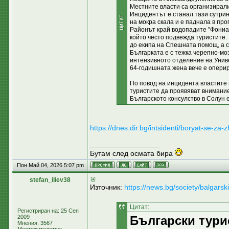
Местните власти са организирал
Инцидентът е станал тази сутрин
на мокра скала и е паднала в про
Районът край водопадите "Фониас
който често подвежда туристите.
до екипа на Спешната помощ, а с
Българката е с тежка черепно-мо
интензивното отделение на Униве
64-годишната жена вече е оперир
По повод на инцидента властите 
туристите да проявяват внимание
Българското консулство в Солун е
https://dnes.dir.bg/intsidenti/boryat-se-za
_________________
Бутам след осмата бира
Пон Май 04, 2026 5:07 pm
stefan_iliev38
Източник:
https://news.bg/society/balgarsk
Цитат:
Регистриран на: 25 Сеп
2009
Български тури
Мнения: 3567