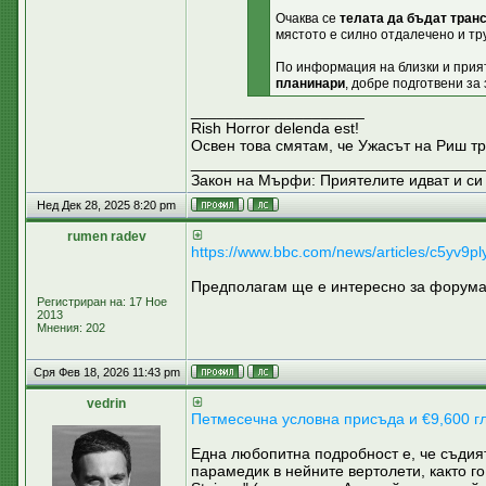
Очаква се
телата да бъдат тран
мястото е силно отдалечено и тр
По информация на близки и прия
планинари
, добре подготвени за
____________________
Rish Horror delenda est!
Освен това смятам, че Ужасът на Риш тр
__________________________________
Закон на Мърфи: Приятелите идват и си 
Нед Дек 28, 2025 8:20 pm
rumen radev
https://www.bbc.com/news/articles/c5yv9pl
Предполагам ще е интересно за форума 
Регистриран на: 17 Ное
2013
Мнения: 202
Сря Фев 18, 2026 11:43 pm
vedrin
Петмесечна условна присъда и €9,600 г
Една любопитна подробност е, че съдият
парамедик в нейните вертолети, както г