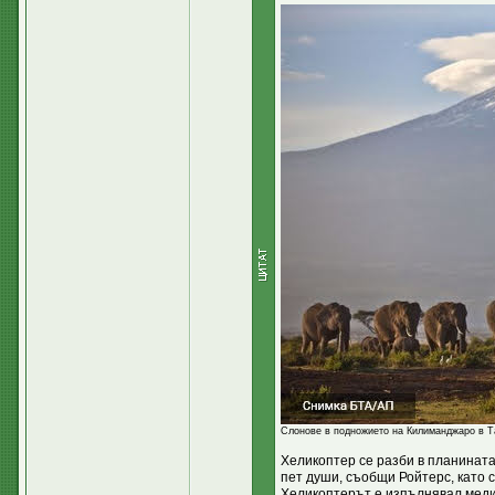
Слонове в подножието на Килиманджаро в Т
Хеликоптер се разби в планинат
пет души, съобщи Ройтерс, като 
Хеликоптерът е изпълнявал меди