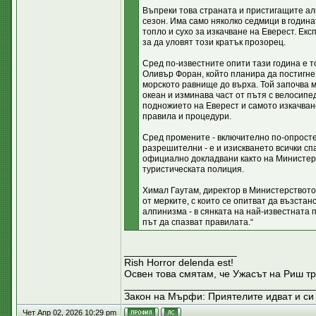
Въпреки това страната и пристигащите ал
сезон. Има само няколко седмици в година
топло и сухо за изкачване на Еверест. Екс
за да уловят този кратък прозорец.
Сред по-известните опити тази година е 
Оливър Форан, който планира да постигне
морското равнище до върха. Той започва 
океан и изминава част от пътя с велосипе
подножието на Еверест и самото изкачване
правила и процедури.
Сред промените - включително по-опросте
разрешителни - е и изискването всички с
официално докладвани както на Министерс
туристическата полиция.
Химал Гаутам, директор в Министерството 
от мерките, с които се опитват да възстан
алпинизма - в сянката на най-известната 
път да спазват правилата.“
____________________
Rish Horror delenda est!
Освен това смятам, че Ужасът на Риш тр
__________________________________
Закон на Мърфи: Приятелите идват и си 
Чет Апр 02, 2026 10:29 pm