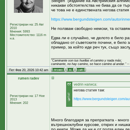
Steigen" (издание на Австрийския алпийс
никакви обстоятелства не бива да се тър
че това не е единствената негова статия
https://www.bergundsteigen.com/autorinnen
Регистриран на: 25 Авг
2010
Не ползвам свободно немски, та оставя
Мнения: 5993
Местожителство: 1116 m
Едва ли е случайно, че делото е било р
н.в.
обладано от съветските почини, е било 
пример, за който иде реч тук, също зас
_________________
"Caminante son tus huellas el camino y nada más;
caminante, no hay camino, se hace camino al andar."
--
Пет Фев 20, 2026 10:42 am
rumen radev
vedrin написа:
негова статия там:
Регистриран на: 17 Ное
https://www.bergundsteigen.com/aut
2013
Мнения: 202
Много благодаря за препратката - много 
вътрешноклубни курсове, открих и нишка
по екипи. Може да ни е от полза един де