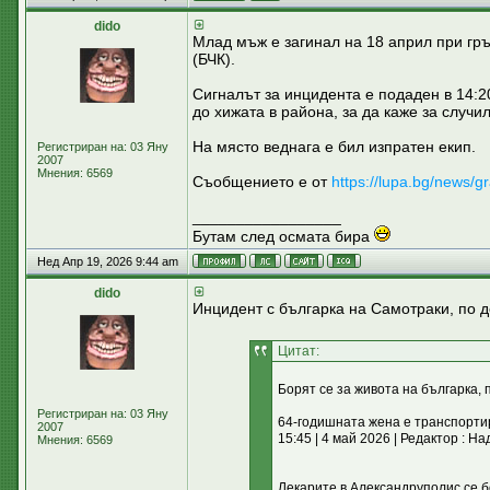
dido
Млад мъж е загинал на 18 април при гр
(БЧК).
Сигналът за инцидента е подаден в 14:2
до хижата в района, за да каже за случи
На място веднага е бил изпратен екип.
Регистриран на: 03 Яну
2007
Мнения: 6569
Съобщението е от
https://lupa.bg/news
_________________
Бутам след осмата бира
Нед Апр 19, 2026 9:44 am
dido
Инцидент с българка на Самотраки, по 
Цитат:
Борят се за живота на българка, 
Регистриран на: 03 Яну
64-годишната жена е транспорти
2007
15:45 | 4 май 2026 | Редактор : Н
Мнения: 6569
Лекарите в Александруполис се б