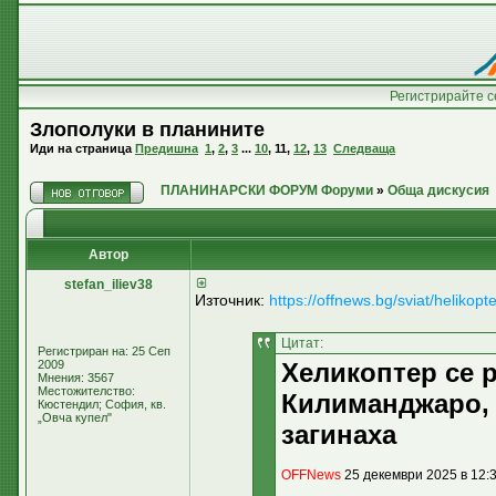
Регистрирайте с
Злополуки в планините
Иди на страница
Предишна
1
,
2
,
3
...
10
,
11
,
12
,
13
Следваща
ПЛАНИНАРСКИ ФОРУМ Форуми
»
Обща дискусия
Автор
stefan_iliev38
Източник:
https://offnews.bg/sviat/heliko
Цитат:
Регистриран на: 25 Сеп
2009
Хеликоптер се 
Мнения: 3567
Местожителство:
Килиманджаро,
Кюстендил; София, кв.
„Овча купел"
загинаха
OFFNews
25 декември 2025 в 12: