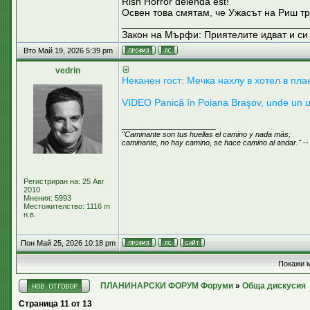
Rish Horror delenda est!
Освен това смятам, че Ужасът на Риш тр
__________________________________
Закон на Мърфи: Приятелите идват и си 
Вто Май 19, 2026 5:39 pm
vedrin
Неканен гост: Mечка нахлу в хотел в пла
VIDEO Panică în Poiana Braşov, unde un urs 
_________________
"Caminante son tus huellas el camino y nada más;
caminante, no hay camino, se hace camino al andar."
--
Регистриран на: 25 Авг
2010
Мнения: 5993
Местожителство: 1116 m
н.в.
Пон Май 25, 2026 10:18 pm
Покажи м
ПЛАНИНАРСКИ ФОРУМ Форуми
»
Обща дискусия
Страница
11
от
13