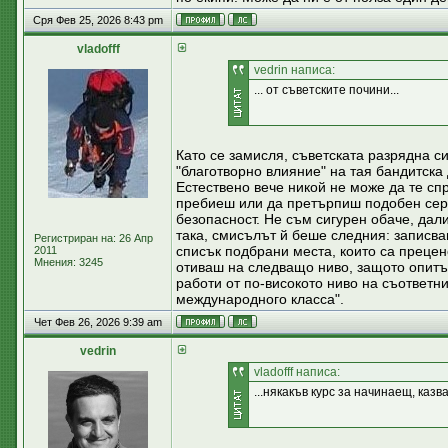
Сря Фев 25, 2026 8:43 pm
vladofff
vedrin написа:
... от съветските почини...
Като се замисля, съветската разрядна с
"благотворно влияние" на тая бандитска
Естествено вече никой не може да те сп
пребиеш или да претърпиш подобен серио
безопасност. Не съм сигурен обаче, дали
така, смисълът й беше следния: записва
Регистриран на: 26 Апр
списък подбрани места, които са прецен
2011
Мнения: 3245
отиваш на следващо ниво, защото опитъ
работи от по-високото ниво на съответн
международного класса".
Чет Фев 26, 2026 9:39 am
vedrin
vladofff написа:
...някакъв курс за начинаещ, казва