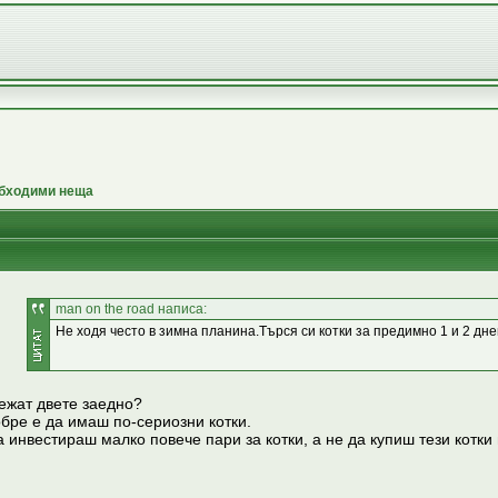
обходими неща
man on the road написа:
Не ходя често в зимна планина.Търся си котки за предимно 1 и 2 дне
тежат двете заедно?
обре е да имаш по-сериозни котки.
инвестираш малко повече пари за котки, а не да купиш тези котки 