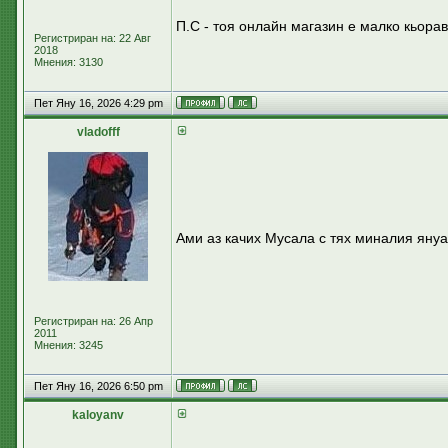
П.С - тоя онлайн магазин е малко кьор
Регистриран на: 22 Авг
2018
Мнения: 3130
Пет Яну 16, 2026 4:29 pm
vladofff
Ами аз качих Мусала с тях миналия януар
Регистриран на: 26 Апр
2011
Мнения: 3245
Пет Яну 16, 2026 6:50 pm
kaloyanv