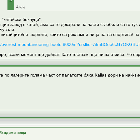
Ц ц ц
"китайски боклуци".
същия завод в китай, ама са го докарали на части сглобили са го 
 чували.
 китайците/не шерпите, които са рекламни лица на ла спортива/ на
inners/everest-mountaineering-boots-8000m?srsltid=AfmBOoo6cG7
ро, всеки момент ще дойдат. Като тествам, ще пиша отзиви. Че евр
а по лагерите голяма част от палатките бяха Kailas дори на най-в
обходими неща