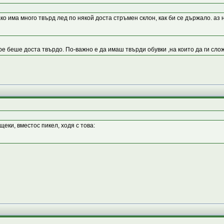
о има много твърд лед по някой доста стръмен склон, как би се държало. аз н
ре беше доста твърдо. По-важно е да имаш твърди обувки ,на които да ги слож
щеки, вместос пикел, ходя с това: