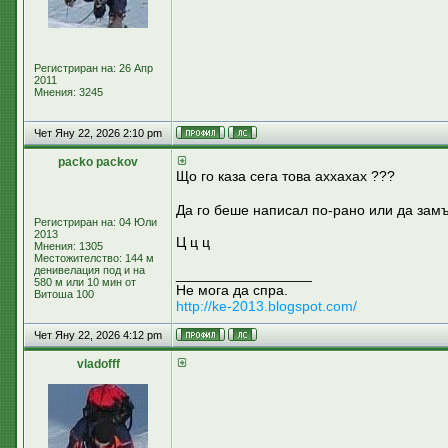
Регистриран на: 26 Апр
2011
Мнения: 3245
Чет Яну 22, 2026 2:10 pm
packo packov
Що го каза сега това аххахах ???
Да го беше написал по-рано или да за
Регистриран на: 04 Юли
2013
Ц ц ц
Мнения: 1305
Местожителство: 144 м
денивелация под и на
_________________
580 м или 10 мин от
Не мога да спра.
Витоша 100
http://ke-2013.blogspot.com/
Чет Яну 22, 2026 4:12 pm
vladofff