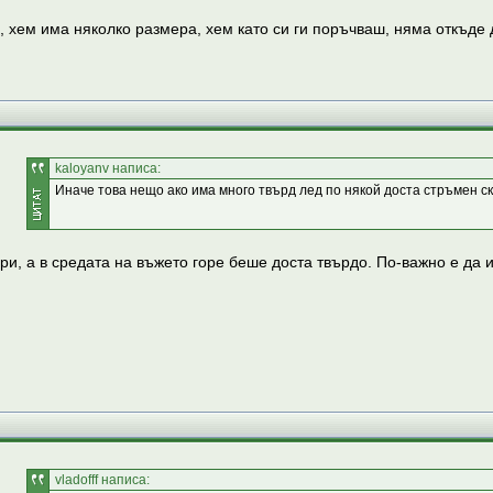
ав, хем има няколко размера, хем като си ги поръчваш, няма откъ
kaloyanv написа:
Иначе това нещо ако има много твърд лед по някой доста стръмен скл
и, а в средата на въжето горе беше доста твърдо. По-важно е да и
vladofff написа: