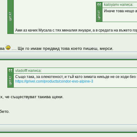
kaloyanv написа:
Иначе това нещо ак
Ами аз качих Мусала с тях миналия януари, а в средата на въжето го
ива
.... Ще го имам предвид това което пишеш, мерси.
vladofff написа:
Също така, за олекотеност, и тъй като зимата никъде не се ходи без 
https://grivel.com/products/condor-evo-alpine-3
х, че съществуват такива щеки.
бето.