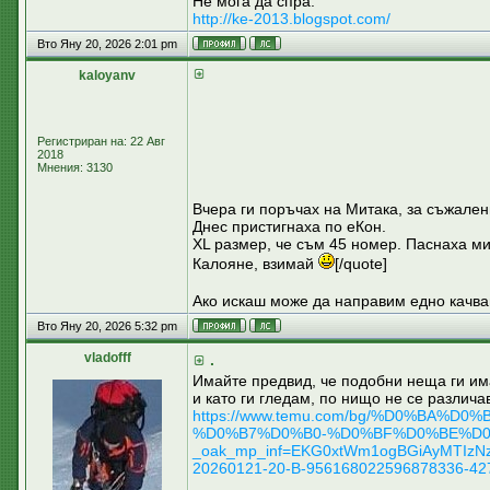
Не мога да спра.
http://ke-2013.blogspot.com/
Вто Яну 20, 2026 2:01 pm
kaloyanv
Регистриран на: 22 Авг
2018
Мнения: 3130
Вчера ги поръчах на Митака, за съжален
Днес пристигнаха по еКон.
XL размер, че съм 45 номер. Паснаха ми
Калояне, взимай
[/quote]
Ако искаш може да направим едно качван
Вто Яну 20, 2026 5:32 pm
vladofff
.
Имайте предвид, че подобни неща ги им
и като ги гледам, по нищо не се различа
https://www.temu.com/bg/%D0%
%D0%B7%D0%B0-%D0%BF%D0%BE%D0
_oak_mp_inf=EKG0xtWm1ogBGiAyMTIz
20260121-20-B-956168022596878336-427