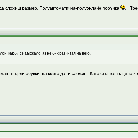
де да сложиш размер. Полуавтоматична-полуонлайн поръчка
... Т
он, как би се държало. аз не бих разчитал на него.
маш твърди обувки ,на които да ги сложиш. Като стъпваш с цяло ход