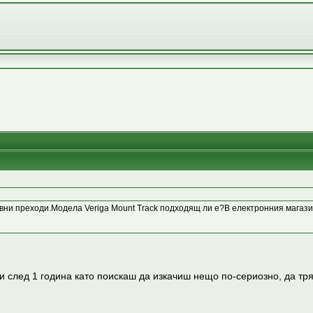
вни преходи.Модела Veriga Mount Track подходящ ли е?В електронния магазин 
и след 1 година като поискаш да изкачиш нещо по-сериозно, да тря