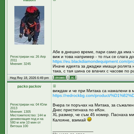
vladofff
Абе в днешно време, пари само да има ч
виж и това например - то пък се слага д
Регистриран на: 26 Апр
2011
https://eu.blackdiamondequipment.com/pr
Мнения: 3245
Иначе идеята за джаджи имащи ролята на 
така, с тая шина се влачих с часове по 
Нед Яну 18, 2026 6:49 pm
packo packov
виждам и че при Митака са намалени в 
https://redrockbg.com/product/%
Регистриран на: 04 Юли
Вчера ги поръчах на Митака, за съжален
2013
Днес пристигнаха по еКон.
Мнения: 1305
XL размер, че съм 45 номер. Паснаха ми
Местожителство: 144 м
денивелация под и на
Калояне, взимай
580 м или 10 мин от
Витоша 100
_________________