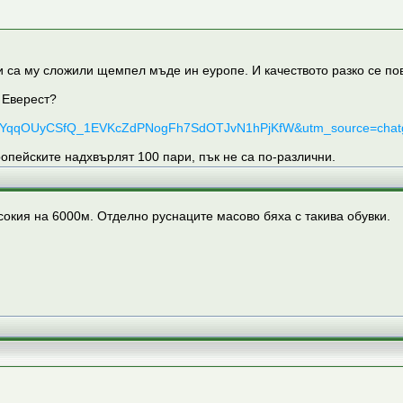
тук и са му сложили щемпел мъде ин еуропе. И качеството разко се 
 Еверест?
OKGBUfYqqOUyCSfQ_1EVKcZdPNogFh7SdOTJvN1hPjKfW&utm_source=chat
опейските надхвърлят 100 пари, пък не са по-различни.
исокия на 6000м. Отделно руснаците масово бяха с такива обувки.