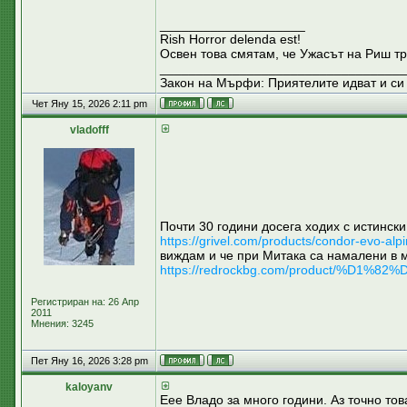
____________________
Rish Horror delenda est!
Освен това смятам, че Ужасът на Риш тр
__________________________________
Закон на Мърфи: Приятелите идват и си 
Чет Яну 15, 2026 2:11 pm
vladofff
Почти 30 години досега ходих с истински
https://grivel.com/products/condor-evo-alp
виждам и че при Митака са намалени в 
https://redrockbg.com/product/%
Регистриран на: 26 Апр
2011
Мнения: 3245
Пет Яну 16, 2026 3:28 pm
kaloyanv
Еее Владо за много години. Аз точно тов