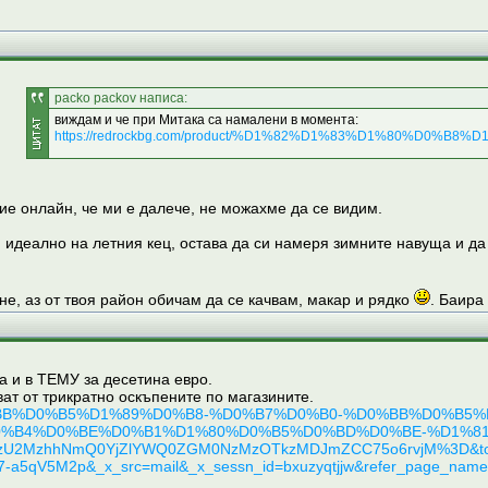
packo packov написа:
виждам и че при Митака са намалени в момента:
https://redrockbg.com/product/%D1%82%D1%83%D1%80%D0
ие онлайн, че ми е далече, не можахме да се видим.
 идеално на летния кец, остава да си намеря зимните навуща и да 
е, аз от твоя район обичам да се качвам, макар и рядко
. Баира
а и в ТЕМУ за десетина евро.
ват от трикратно оскъпените по магазините.
BA%D0%BB%D0%B5%D1%89%D0%B8-%D0%B7%D0%B0-%D0%BB%
%B4%D0%BE%D0%B1%D1%80%D0%B5%D0%BD%D0%BE-%D1%81
NzU2MzhhNmQ0YjZlYWQ0ZGM0NzMzOTkzMDJmZCC75o6rvjM%3D&to
-a5qV5M2p&_x_src=mail&_x_sessn_id=bxuzyqtjjw&refer_page_name=