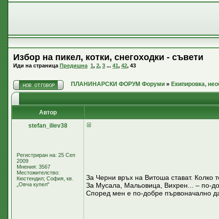
Избор на пикел, котки, снегоходки - съвети
Иди на страница
Предишна
1
,
2
,
3
...
41
,
42
,
43
ПЛАНИНАРСКИ ФОРУМ Форуми
»
Екипировка, не
Автор
stefan_iliev38
Регистриран на: 25 Сеп
2009
Мнения: 3567
Местожителство:
За Черни връх на Витоша стават. Колко 
Кюстендил; София, кв.
„Овча купел"
За Мусала, Мальовица, Вихрен... – по-д
Според мен е по-добре първоначално да 