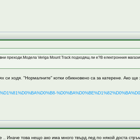
вни преходи.Модела Veriga Mount Track подходящ ли е?В електронния магазин 
ях си ходя. "Нормалните" котки обикновено са за катерене. Ако ще 
B5%D1%81%D0%BA%D0%B8-%D0%BA%D0%BE%D1%82%D0%BA%D0%B8
те .. Иначе това нещо ако има много твърд лед по някой доста стръм