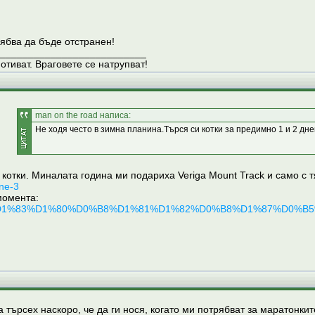
ябва да бъде отстранен!
__________________________
отиват. Враговете се натрупват!
man on the road написа:
Не ходя често в зимна планина.Търся си котки за предимно 1 и 2 дне
 котки. Миналата година ми подариха Veriga Mount Track и само с т
ine-3
момента:
D1%82%D1%83%D1%80%D0%B8%D1%81%D1%82%D0%B8%D1%87%D0%
а търсех наскоро, че да ги нося, когато ми потрябват за маратонки