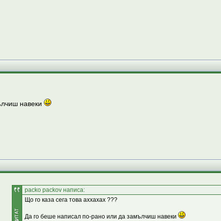
мълчиш навеки
packo packov написа:
Що го каза сега това аххахах ???
Да го беше написал по-рано или да замълчиш навеки