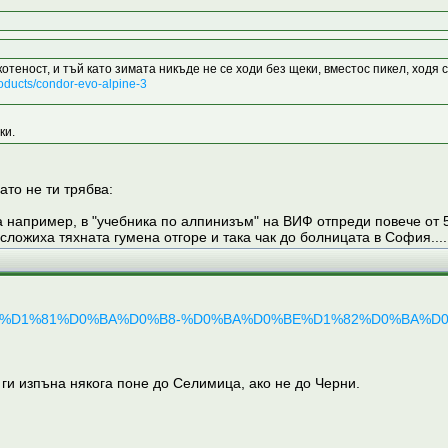
отеност, и тъй като зимата никъде не се ходи без щеки, вместос пикел, ходя с
products/condor-evo-alpine-3
ки.
ато не ти трябва:
 например, в "учебника по алпинизъм" на ВИФ отпреди повече от 50
 сложиха тяхната гумена отгоре и така чак до болницата в София..
B5%D1%81%D0%BA%D0%B8-%D0%BA%D0%BE%D1%82%D0%BA%D0%B8
ги изпъна някога поне до Селимица, ако не до Черни.