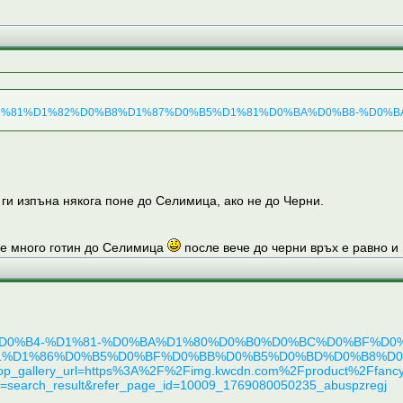
%B8%D1%81%D1%82%D0%B8%D1%87%D0%B5%D1%81%D0%BA%D0%B8-%D0%BA
ги изпъна някога поне до Селимица, ако не до Черни.
 е много готин до Селимица
после вече до черни връх е равно и
D0%B5%D0%B4-%D1%81-%D0%BA%D1%80%D0%B0%D0%BC%D0
%D1%86%D0%B5%D0%BF%D0%BB%D0%B5%D0%BD%D0%B8%D0%B
p_gallery_url=https%3A%2F%2Fimg.kwcdn.com%2Fproduct%2F
search_result&refer_page_id=10009_1769080050235_abuspzregj