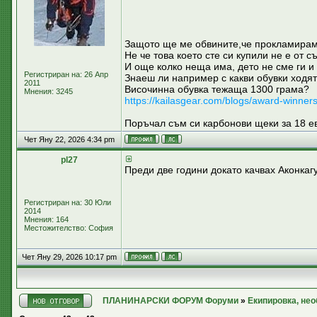
Защото ще ме обвините,че прокламирам 
Не че това което сте си купили не е от 
И още колко неща има, дето не сме ги и
Регистриран на: 26 Апр
Знаеш ли например с какви обувки ходят
2011
Височинна обувка тежаща 1300 грама?
Мнения: 3245
https://kailasgear.com/blogs/award-w
Поръчал съм си карбонови щеки за 18 ев
Чет Яну 22, 2026 4:34 pm
pl27
Преди две години докато качвах Аконкагу
Регистриран на: 30 Юли
2014
Мнения: 164
Местожителство: София
Чет Яну 29, 2026 10:17 pm
ПЛАНИНАРСКИ ФОРУМ Форуми
»
Екипировка, не