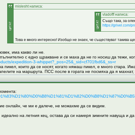
mislesht написа:
vladofff написа:
Също така, за олек
https://grivel.com/
Това е много интересно! Изобщо не знаех, че съществуват такива ще
овек, има какво ли не.
опълнително с едно щракване и се маха да не го носиш да тежи, ког
oducts/expedition-3-whippet?_pos=25&_sid=cf701fbd6&_ss=r
пикел, които да се носят, когато нямаш пикел, е много стара. Има
рапелите на маршрута. ПСС после в гората не посмяха да я махнат,
момента:
D1%82%D1%83%D1%80%D0%B8%D1%81%D1%82%D0%B8%D1%87%D0%
ие онлайн, че ми е далече, не можахме да се видим.
 идеално на летния кец, остава да си намеря зимните навуща и да 