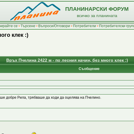
ПЛАНИНАРСКИ ФОРУМ
всичко за планината
рирайте се
•
Търсене
•
Въпроси/Отговори
•
Потребители
•
Потребителски груп
ого клек :)
Връх Пчелина 2422 м - по лесния начин, без много клек :)
Съобщение
ше добре Рила, трябваше да ходи да оцелява на Пчелино.