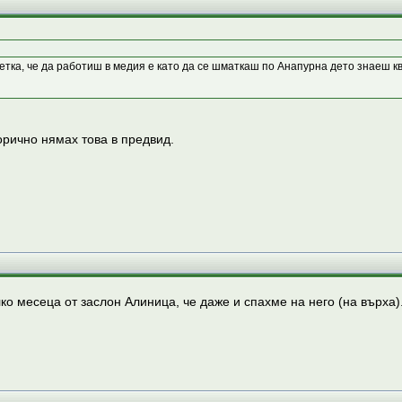
етка, че да работиш в медия е като да се шматкаш по Анапурна дето знаеш ква
орично нямах това в предвид.
о месеца от заслон Алиница, че даже и спахме на него (на върха).