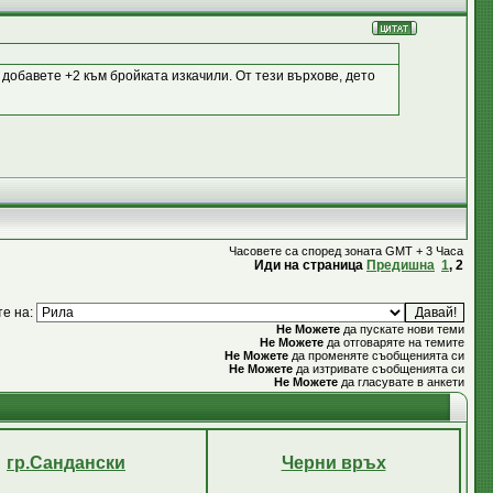
 добавете +2 към бройката изкачили. От тези върхове, дето
Часовете са според зоната GMT + 3 Часа
Иди на страница
Предишна
1
,
2
те на:
Не Можете
да пускате нови теми
Не Можете
да отговаряте на темите
Не Можете
да променяте съобщенията си
Не Можете
да изтривате съобщенията си
Не Можете
да гласувате в анкети
гр.Сандански
Черни връх