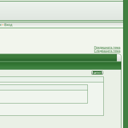
и
•
Вход
Предишната тема
Следващата тема