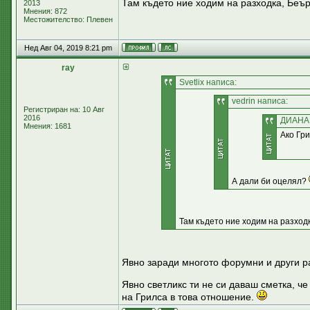
Там където ние ходим на разходка, Беъ
2013
Мнения: 872
Местожителство: Плевен
Нед Авг 04, 2019 8:21 pm
ray
Svetlix написа:
vedrin написа:
Регистриран на: 10 Авг
2016
ДИАНА 
Мнения: 1681
Ако Гр
А дали би оцелял?
Там където ние ходим на разход
Явно заради многото форумни и други р
Явно светликс ти не си даваш сметка, че
на Грилса в това отношение.