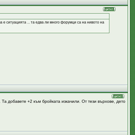
 е ситуацията ... та едва ли много форумци са на нивото на
 Та добавете +2 към бройката изкачили. От тези върхове, дето