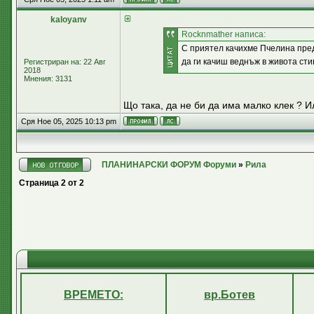
kaloyanv
Rocknmather написа:
С приятел качихме Пчелина преди
да ги качиш веднъж в живота сти
Регистриран на: 22 Авг
2018
Мнения: 3131
Що така, да не би да има малко клек ? И
Сря Ное 05, 2025 10:13 pm
ПЛАНИНАРСКИ ФОРУМ Форуми
»
Рила
Страница
2
от
2
ВРЕМЕТО:
вр.Ботев