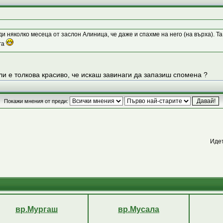
 няколко месеца от заслон Алиница, че даже и спахме на него (на върха). Та
га
ли е толкова красиво, че искаш завинаги да запазиш спомена ?
Покажи мнения от преди:
Иде
вр.Мургаш
вр.Мусала