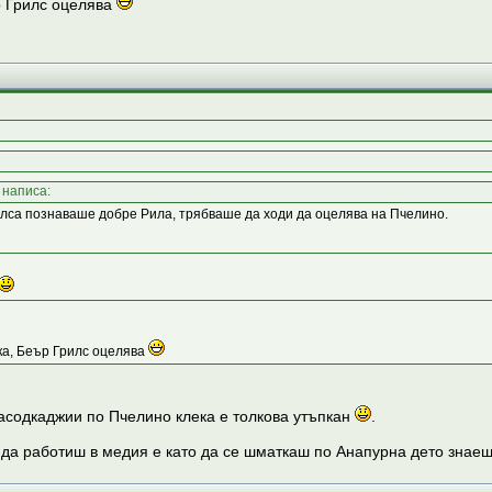
р Грилс оцелява
написа:
илса познаваше добре Рила, трябваше да ходи да оцелява на Пчелино.
ка, Беър Грилс оцелява
асодкаджии по Пчелино клека е толкова утъпкан
.
 да работиш в медия е като да се шматкаш по Анапурна дето знаеш 