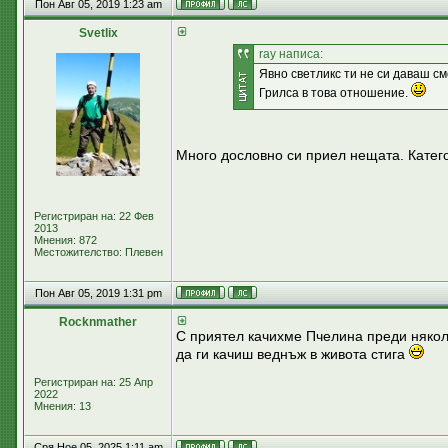
Пон Авг 05, 2019 1:23 am
Svetlix
ray написа:
Явно светликс ти не си даваш см
Грилса в това отношение.
Много дословно си приел нещата. Катег
Регистриран на: 22 Фев
2013
Мнения: 872
Местожителство: Плевен
Пон Авг 05, 2019 1:31 pm
Rocknmather
С приятел качихме Пчелина преди няколк
да ги качиш веднъж в живота стига
Регистриран на: 25 Апр
2022
Мнения: 13
Сря Ное 05, 2025 1:11 am