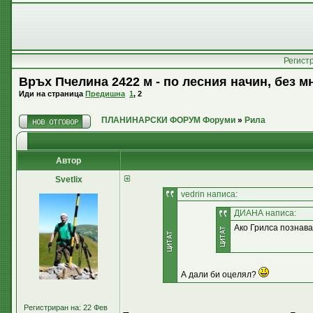
Регист
Връх Пчелина 2422 м - по лесния начин, без мн
Иди на страница
Предишна
1
,
2
ПЛАНИНАРСКИ ФОРУМ Форуми
»
Рила
Автор
Svetlix
vedrin написа:
ДИАНА написа:
Ако Грилса познава
А дали би оцелял?
Регистриран на: 22 Фев