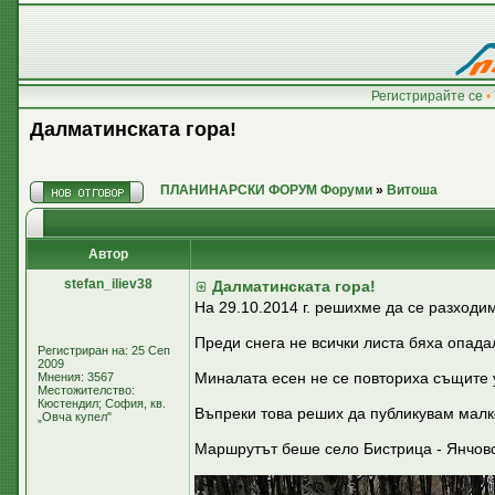
Регистрирайте се
•
Далматинската гора!
ПЛАНИНАРСКИ ФОРУМ Форуми
»
Витоша
Автор
stefan_iliev38
Далматинската гора!
На 29.10.2014 г. решихме да се разходи
Преди снега не всички листа бяха опадал
Регистриран на: 25 Сеп
2009
Миналата есен не се повториха същите 
Мнения: 3567
Местожителство:
Кюстендил; София, кв.
Въпреки това реших да публикувам малко
„Овча купел"
Маршрутът беше село Бистрица - Янчовск