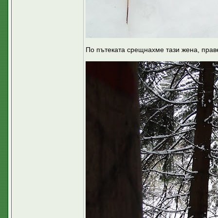
По пътеката срещнахме тази жена, прав