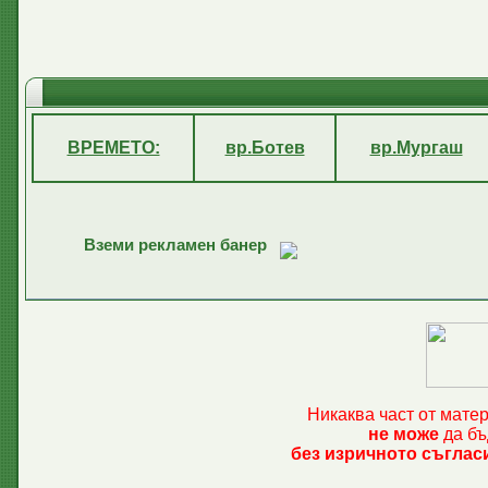
ВРЕМЕТО:
вр.Ботев
вр.Мургаш
Вземи рекламен банер
Никаква част от мате
не може
да бъ
без изричното съглас