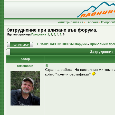
Регистрирайте се
•
Търсене
•
Въпроси/
Затруднение при влизане във форума.
Иди на страница
Предишна
1
,
2
,
3
,
4
,
5
,
6
ПЛАНИНАРСКИ ФОРУМ Форуми
»
Проблеми и пре
Затруднение 
Автор
tortomanin
Странна работа. На настолния ми комп 
който "получи сертификат"