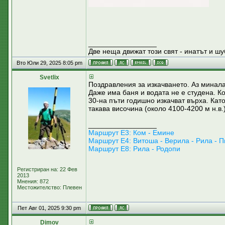
_________________
Две неща движат този свят - инатът и шу
Вто Юли 29, 2025 8:05 pm
Svetlix
Поздравления за изкачването. Аз минала
Даже има баня и водата не е студена. Кол
30-на пъти годишно изкачват върха. Като
такава височина (около 4100-4200 м н.в.)
_________________
Маршрут E3: Ком - Емине
Маршрут Е4: Витоша - Верила - Рила - П
Маршрут Е8: Рила - Родопи
Регистриран на: 22 Фев
2013
Мнения: 872
Местожителство: Плевен
Пет Авг 01, 2025 9:30 pm
Dimov