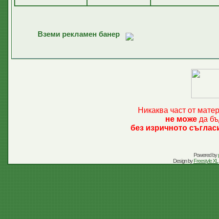
Вземи рекламен банер
Никаква част от мате
не може
да бъ
без изричното съглас
Powered by
Design by
Freestyle XL