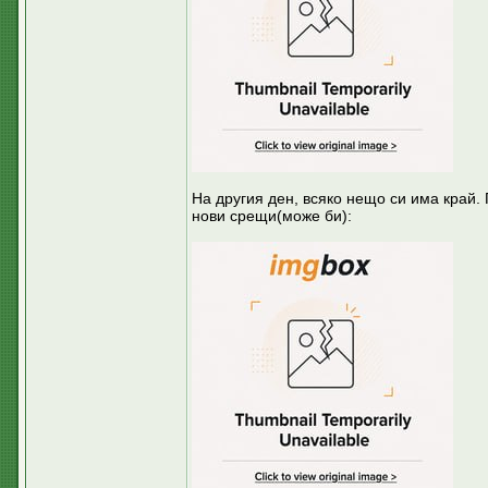
На другия ден, всяко нещо си има край.
нови срещи(може би):