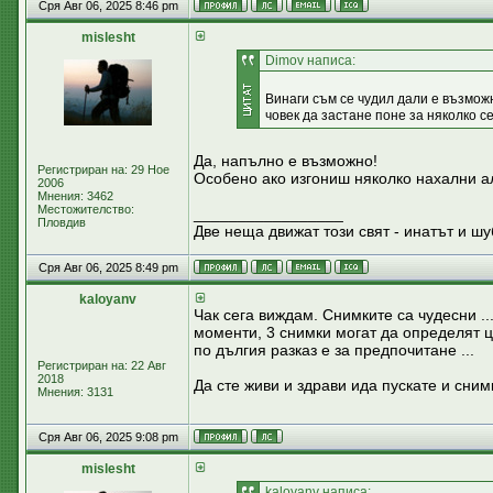
Сря Авг 06, 2025 8:46 pm
mislesht
Dimov написа:
Винаги съм се чудил дали е възможн
човек да застане поне за няколко с
Да, напълно е възможно!
Регистриран на: 29 Ное
Особено ако изгониш няколко нахални а
2006
Мнения: 3462
Местожителство:
_________________
Пловдив
Две неща движат този свят - инатът и шу
Сря Авг 06, 2025 8:49 pm
kaloyanv
Чак сега виждам. Снимките са чудесни ..
моменти, 3 снимки могат да определят ця
по дългия разказ е за предпочитане ...
Регистриран на: 22 Авг
2018
Да сте живи и здрави ида пускате и сним
Мнения: 3131
Сря Авг 06, 2025 9:08 pm
mislesht
kaloyanv написа: