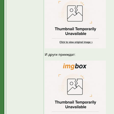
И други прииждат: