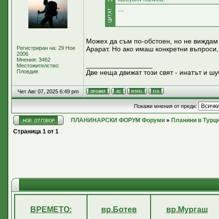
....
Можех да съм по-обстоен, но не виждам 
Регистриран на: 29 Ное
Арарат. Но ако имаш конкретни въпроси,
2006
Мнения: 3462
_________________
Местожителство:
Пловдив
Две неща движат този свят - инатът и шу
Чет Авг 07, 2025 6:49 pm
Покажи мнения от преди:
ПЛАНИНАРСКИ ФОРУМ Форуми
»
Планини в Турц
Страница
1
от
1
ВРЕМЕТО:
вр.Ботев
вр.Мургаш