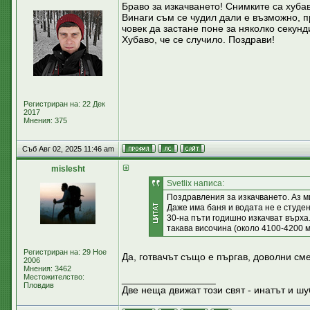
Браво за изкачването! Снимките са хуба
Винаги съм се чудил дали е възможно, п
човек да застане поне за няколко секунд
Хубаво, че се случило. Поздрави!
Регистриран на: 22 Дек
2017
Мнения: 375
Съб Авг 02, 2025 11:46 am
mislesht
Svetlix написа:
Поздравления за изкачването. Аз м
Даже има баня и водата не е студена
30-на пъти годишно изкачват върха.
такава височина (около 4100-4200 м 
Регистриран на: 29 Ное
Да, готвачът също е пъргав, доволни сме 
2006
Мнения: 3462
Местожителство:
_________________
Пловдив
Две неща движат този свят - инатът и шу