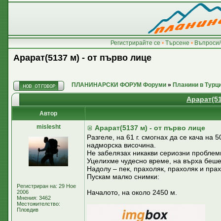
Регистрирайте се
•
Търсене
•
Въпроси/
Арарат(5137 м) - от първо лице
ПЛАНИНАРСКИ ФОРУМ Форуми
»
Планини в Турц
Арарат(51
Автор
mislesht
Арарат(5137 м) - от първо лице
Разгеле, на 61 г. смогнах да се кача на 
надморска височина.
Не забелязах никакви сериозни проблеми
Уцелихме чудесно време, на върха беше
Надолу – пек, прахоляк, прахоляк и прахо
Пускам малко снимки:
Регистриран на: 29 Ное
Началото, на около 2450 м.
2006
Мнения: 3462
Местожителство:
Пловдив