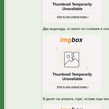
Два водопада, от които по-големия е пон
В денят на атаката, горе, остава още ма