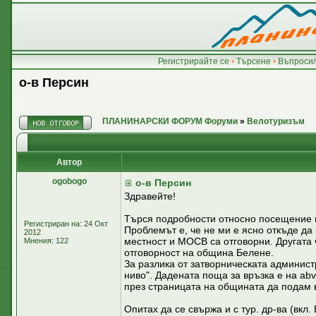
Регистрирайте се
•
Търсене
•
Въпроси/
о-в Персин
ПЛАНИНАРСКИ ФОРУМ Форуми
»
Велотуризъм
Автор
ogobogo
о-в Персин
Здравейте!
Търся подробности относно посещение на
Регистриран на: 24 Окт
Проблемът е, че не ми е ясно откъде да 
2012
местност и МОСВ са отговорни. Другата ч
Мнения: 122
отговорност на община Белене.
За разлика от затворническата админист
ниво". Дадената поща за връзка е на abv
през страницата на общината да подам 
Опитах да се свържа и с тур. др-ва (вкл