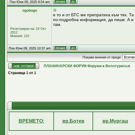
Пон Юни 09, 2025 8:54 am
ogobogo
е то и от БТС ме препратиха към тях. Та
по-подробна информация, да пише. А и н
там.
Регистриран на: 24 Окт
2012
Мнения: 122
Пон Юни 09, 2025 10:37 am
Покажи мнения от преди:
ПЛАНИНАРСКИ ФОРУМ Форуми
»
Велотуризъм
Страница
1
от
1
ВРЕМЕТО:
вр.Ботев
вр.Мургаш