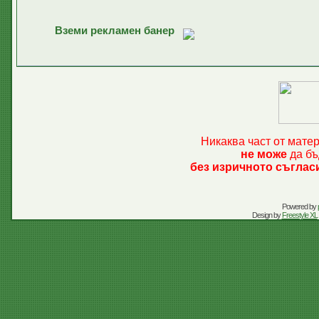
Вземи рекламен банер
Никаква част от мате
не може
да бъ
без изричното съглас
Powered by
Design by
Freestyle XL