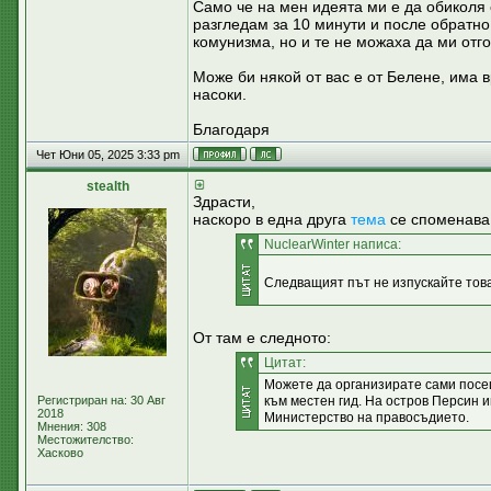
Само че на мен идеята ми е да обиколя с
разгледам за 10 минути и после обратно
комунизма, но и те не можаха да ми отго
Може би някой от вас е от Белене, има 
насоки.
Благодаря
Чет Юни 05, 2025 3:33 pm
stealth
Здрасти,
наскоро в една друга
тема
се споменава
NuclearWinter написа:
Следващият път не изпускайте тов
От там е следното:
Цитат:
Можете да организирате сами посе
Регистриран на: 30 Авг
към местен гид. На остров Персин и
2018
Министерство на правосъдието.
Мнения: 308
Местожителство:
Хасково