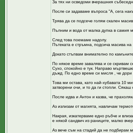
За тях ни осведоми вчерашния събеседн
После си задаваме въпроса "А, сега накъд
Трява да се подсече голям скален масив
Пълним и вода от малка дупка в самия м
След това поемаме надолу.
Пътеката е стръмна, подсича масива на 
Докато стъпвам внимателно по камъните,
По някое време завалява и се скривам с
Сухо, спокойно е тук. Направо мъртвешки
дъжд. По едно време си мисля , че дори
Това ми остава, като най-хубавата 10 ми
затворени очи, и то да ги стопли. Сякаш
После идва и Антон и казва, че прахоля
Аз излизам от магията, навличам термо
Накрая, изкатерваме едно ръбче и влизам
е някой сандвич из раниците, малко вче
Аз вече съм на стадий да не подбирам м