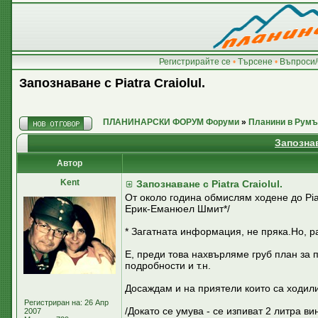
Регистрирайте се
•
Търсене
•
Въпроси/
Запознаване с Piatra Craiolul.
ПЛАНИНАРСКИ ФОРУМ Форуми
»
Планини в Румъ
Запознав
Автор
Kent
Запознаване с Piatra Craiolul.
От около година обмислям ходене до Pia
Ерик-Еманюел Шмит*/
* Загатната информация, не пряка.Но, р
Е, преди това нахвърляме груб план за п
подробности и т.н.
Досаждам и на приятели които са ходили
Регистриран на: 26 Апр
/Докато се умува - се изпиват 2 литра в
2007