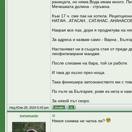
раницата, но няма.Вода имам много. Пия
Мечешката долина - стръмна.
Към 17 ч. сме пак на хотела. Рецепциони
НАТАН...АТАСАН...САТАНАС..АНАНАСОВ.
Накрая все пак, дори я продиктува на н
За адреса и казвам само - Варна , Бълг
Настаняват ни в същата стая от преди дв
лиофилизирани манджи.
После слизаме на бара, той си работи.
И така до късно през ноща.
Така финишира запознанството ми с това 
По пътя за България, ровя из нета и н
За някой път скоро.
Нед Юли 28, 2024 5:43 pm
tortomanin
Някоя снимка не чатна ли?