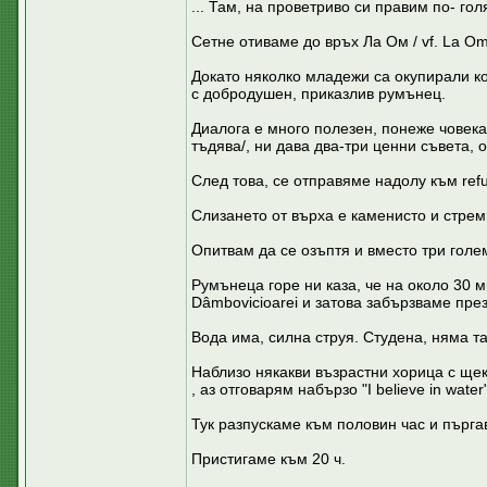
... Там, на проветриво си правим по- го
Сетне отиваме до връх Ла Ом / vf. La Om
Докато няколко младежи са окупирали ко
с добродушен, приказлив румънец.
Диалога е много полезен, понеже човека
тъдява/, ни дава два-три ценни съвета, 
След това, се отправяме надолу към refug
Слизането от върха е каменисто и стрем
Опитвам да се озъптя и вместо три голем
Румънеца горе ни каза, че на около 30 ми
Dâmbovicioarei и затова забързваме през
Вода има, силна струя. Студена, няма та
Наблизо някакви възрастни хорица с щеки
, аз отговарям набързо "I believe in wat
Тук разпускаме към половин час и пърг
Пристигаме към 20 ч.