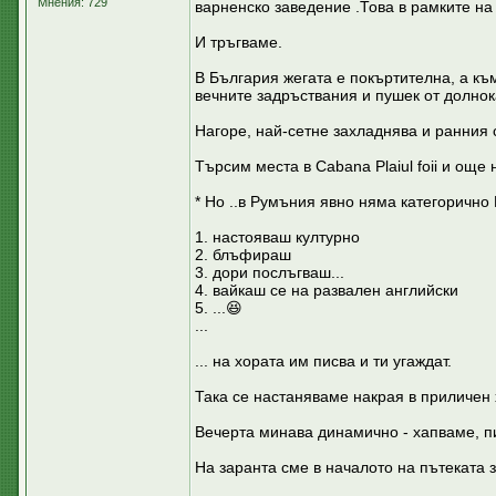
Мнения: 729
варненско заведение .Това в рамките на 
И тръгваме.
В България жегата е покъртителна, а къ
вечните задръствания и пушек от долнок
Нагоре, най-сетне захладнява и ранния с
Търсим места в Cabana Plaiul foii и още
* Но ..в Румъния явно няма категорично 
1. настояваш културно
2. блъфираш
3. дори послъгваш...
4. вайкаш се на развален английски
5. ...😆
...
... на хората им писва и ти угаждат.
Така се настаняваме накрая в приличен 
Вечерта минава динамично - хапваме, пи
На заранта сме в началото на пътеката з