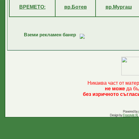
ВРЕМЕТО:
вр.Ботев
вр.Мургаш
Вземи рекламен банер
Никаква част от мате
не може
да бъ
без изричното съглас
Powered by
Design by
Freestyle XL