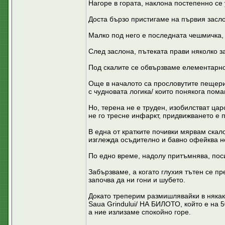
Нагоре в гората, наклона постепенно се 
Доста бързо пристигаме на първия заслон 
Малко под него е последната чешмичка, 
След заслона, пътеката прави няколко з
Под скалите се обвързваме елементарно
Още в началото са прословутите пещери 
с чудновата логика/ които понякога помаг
Но, терена не е труден, изобилстват цар
не го тресне инфаркт, придвижването е 
В една от кратките почивки мярвам скало
изглежда осъдително и бавно офейква н
По едно време, надолу притъмнява, поси
Забързваме, а когато глухия тътен се пр
започва да ни гони и шубето.
Докато треперим размишлявайки в някакв
Saua Grindului/ НА БИЛОТО, който е на 5
а ние излизаме спокойно горе.