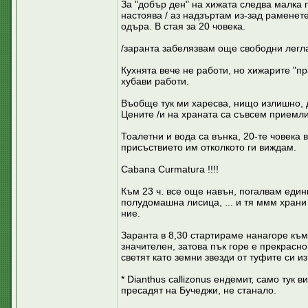
За "добър ден" на хижата следва малка 
настоява / аз надзъртам из-зад раменет
одъра. В стая за 20 човека.
/заранта забелязвам още свободни легла 
Кухнята вече не работи, но хижарите "пр
хубави работи.
Въобще тук ми харесва, нищо излишно, 
Цените /и на храната са съвсем приемли
Тоалетни и вода са вънка, 20-те човека 
присъствието им отколкото ги виждам.
Cabana Curmatura !!!!
Към 23 ч. все още навън, погалвам един
полудомашна лисица, ... и тя ммм храни
ние.
Заранта в 8,30 стартираме нанагоре към. 
значителен, затова пък горе е прекрасн
светят като земни звезди от туфите си из
* Dianthus callizonus ендемит, само тук 
пресадят на Бучеджи, не станало.