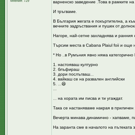
Мнения: 729
варненско заведение .Това в рамките на 
И тръгваме.
В България жегата е покъртителна, а къ
вечните задръствания и пушек от долнок
Нагоре, най-сетне захладнява и ранния с
Търсим места в Cabana Plaiul foii и още
* Но ..в Румъния явно няма категорично 
1. настояваш културно
2. блъфираш
3. дори послъгваш...
4. вайкаш се на развален английски
5. ...😆
...
... на хората им писва и ти угаждат.
Така се настаняваме накрая в приличен 
Вечерта минава динамично - хапваме, пи
На заранта сме в началото на пътеката з