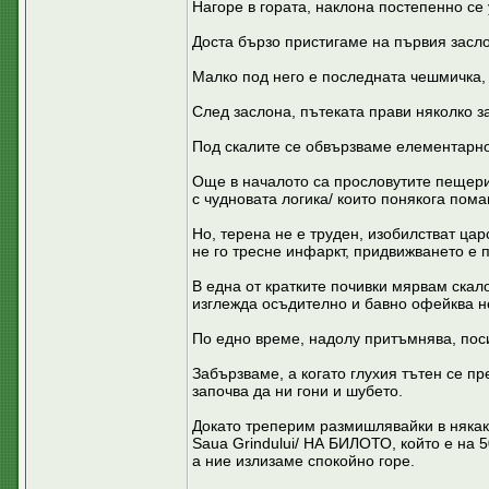
Нагоре в гората, наклона постепенно се 
Доста бързо пристигаме на първия заслон 
Малко под него е последната чешмичка, 
След заслона, пътеката прави няколко з
Под скалите се обвързваме елементарно
Още в началото са прословутите пещери 
с чудновата логика/ които понякога помаг
Но, терена не е труден, изобилстват цар
не го тресне инфаркт, придвижването е 
В една от кратките почивки мярвам скало
изглежда осъдително и бавно офейква н
По едно време, надолу притъмнява, поси
Забързваме, а когато глухия тътен се пр
започва да ни гони и шубето.
Докато треперим размишлявайки в някакв
Saua Grindului/ НА БИЛОТО, който е на 5
а ние излизаме спокойно горе.