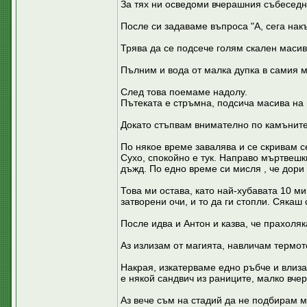
За тях ни осведоми вчерашния събеседн
После си задаваме въпроса "А, сега накъд
Трява да се подсече голям скален масив
Пълним и вода от малка дупка в самия м
След това поемаме надолу.
Пътеката е стръмна, подсича масива на 
Докато стъпвам внимателно по камъните,
По някое време завалява и се скривам с
Сухо, спокойно е тук. Направо мъртвешки
дъжд. По едно време си мисля , че дори
Това ми остава, като най-хубавата 10 ми
затворени очи, и то да ги стопли. Сякаш
После идва и Антон и казва, че прахоля
Аз излизам от магията, навличам термо
Накрая, изкатерваме едно ръбче и влизам
е някой сандвич из раниците, малко вче
Аз вече съм на стадий да не подбирам м