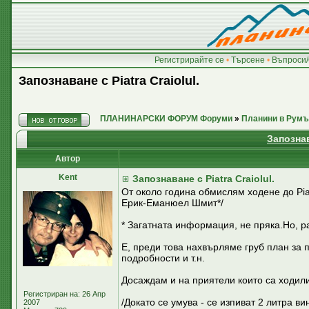
Регистрирайте се
•
Търсене
•
Въпроси/
Запознаване с Piatra Craiolul.
ПЛАНИНАРСКИ ФОРУМ Форуми
»
Планини в Румъ
Запознав
Автор
Kent
Запознаване с Piatra Craiolul.
От около година обмислям ходене до Pia
Ерик-Еманюел Шмит*/
* Загатната информация, не пряка.Но, р
Е, преди това нахвърляме груб план за п
подробности и т.н.
Досаждам и на приятели които са ходили
Регистриран на: 26 Апр
/Докато се умува - се изпиват 2 литра в
2007