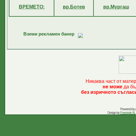
ВРЕМЕТО:
вр.Ботев
вр.Мургаш
Вземи рекламен банер
Никаква част от мате
не може
да бъ
без изричното съглас
Powered by
Design by
Freestyle XL