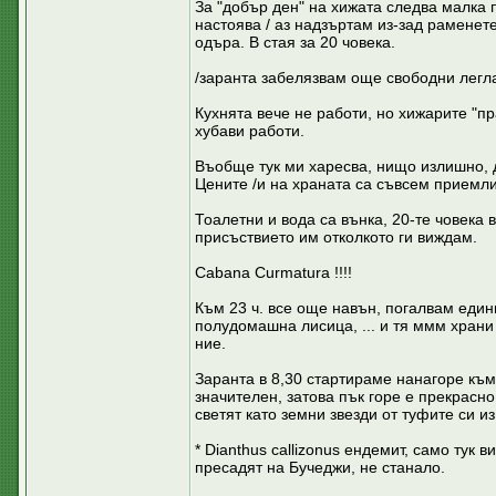
За "добър ден" на хижата следва малка 
настоява / аз надзъртам из-зад раменет
одъра. В стая за 20 човека.
/заранта забелязвам още свободни легла 
Кухнята вече не работи, но хижарите "пр
хубави работи.
Въобще тук ми харесва, нищо излишно, 
Цените /и на храната са съвсем приемли
Тоалетни и вода са вънка, 20-те човека 
присъствието им отколкото ги виждам.
Cabana Curmatura !!!!
Към 23 ч. все още навън, погалвам един
полудомашна лисица, ... и тя ммм храни
ние.
Заранта в 8,30 стартираме нанагоре към. 
значителен, затова пък горе е прекрасн
светят като земни звезди от туфите си из
* Dianthus callizonus ендемит, само тук 
пресадят на Бучеджи, не станало.