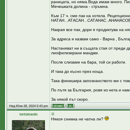
раницата, но няма.Вода имам много. Пия
Мечешката долина - стръмна.
Към 17 ч. сме пак на хотела. Рецепциони
НАТАН...АТАСАН...САТАНАС..АНАНАСОВ.
Накрая все пак, дори я продиктува на н
За адреса и казвам само - Варна , Бълг
Настаняват ни в същата стая от преди дв
лиофилизирани манджи.
После слизаме на бара, той си работи.
И така до късно през ноща.
Така финишира запознанството ми с това 
По пътя за България, ровя из нета и н
За някой път скоро.
Нед Юли 28, 2024 5:43 pm
tortomanin
Някоя снимка не чатна ли?