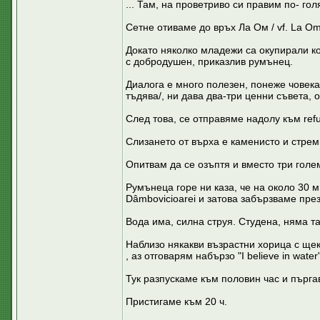
... Там, на проветриво си правим по- го
Сетне отиваме до връх Ла Ом / vf. La Om
Докато няколко младежи са окупирали ко
с добродушен, приказлив румънец.
Диалога е много полезен, понеже човека
тъдява/, ни дава два-три ценни съвета, 
След това, се отправяме надолу към refug
Слизането от върха е каменисто и стрем
Опитвам да се озъптя и вместо три голем
Румънеца горе ни каза, че на около 30 ми
Dâmbovicioarei и затова забързваме през
Вода има, силна струя. Студена, няма та
Наблизо някакви възрастни хорица с щеки
, аз отговарям набързо "I believe in wat
Тук разпускаме към половин час и пърг
Пристигаме към 20 ч.