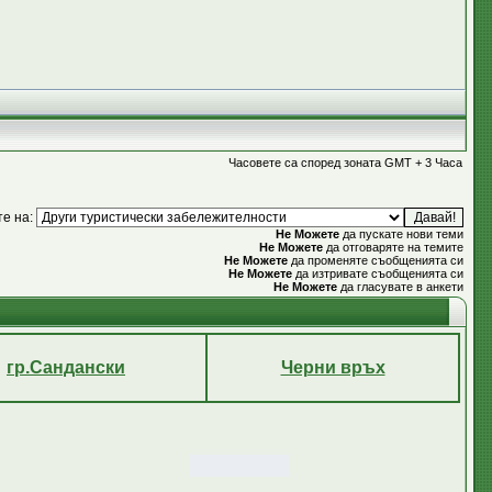
Часовете са според зоната GMT + 3 Часа
те на:
Не Можете
да пускате нови теми
Не Можете
да отговаряте на темите
Не Можете
да променяте съобщенията си
Не Можете
да изтривате съобщенията си
Не Можете
да гласувате в анкети
гр.Сандански
Черни връх