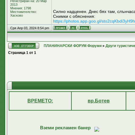
Регистриран на: 20 Мар
2013
Мнения: 1798
Силно надценен. Днес бях там, слънчас
Местожителство:
Хасково
Снимки с обяснения:
https://photos.app.goo.gl/sto2cqKbdi3yH9h
Сря Апр 03, 2024 8:54 pm
ПЛАНИНАРСКИ ФОРУМ Форуми
»
Други туристич
Страница
1
от
1
ВРЕМЕТО:
вр.Ботев
Вземи рекламен банер