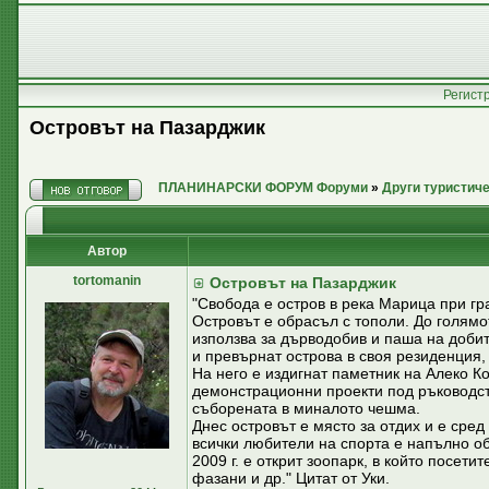
Регист
Островът на Пазарджик
ПЛАНИНАРСКИ ФОРУМ Форуми
»
Други туристич
Автор
tortomanin
Островът на Пазарджик
"Свобода е остров в река Марица при гра
Островът е обрасъл с тополи. До голямо
използва за дърводобив и паша на добитъ
и превърнат острова в своя резиденция,
На него е издигнат паметник на Алеко К
демонстрационни проекти под ръководств
съборената в миналото чешма.
Днес островът е място за отдих и е сре
всички любители на спорта е напълно об
2009 г. е открит зоопарк, в който посети
фазани и др." Цитат от Уки.