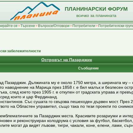
ПЛАНИНАРСКИ ФОРУМ
всичко за планината
рирайте се
•
Търсене
•
Въпроси/Отговори
•
Потребители
•
Потребителски груп
ески забележителности
Островът на Пазарджик
Съобщение
д Пазарджик. Дължината му е около 1750 метра, а ширината му – ок
то наводнение на Марица през 1858 г. е бил малък и безлесен остр
ка, след което през 1905 г. е откупен от градската управа и превъ
 сред които и цар Фердинанд.
онстантинов. Със сушата го свързва пешеходен дървен мост. През 20
ото на Областен управител, също така по тези проекти по снимко
д емблематичните за Пазарджик места. Красивите розариуми и инте
новен и реконструиран колодрума с условия за футбол, баскетбол, в
телите могат да видят лъвове, тигри, чакали, коне, елени, лами, съ