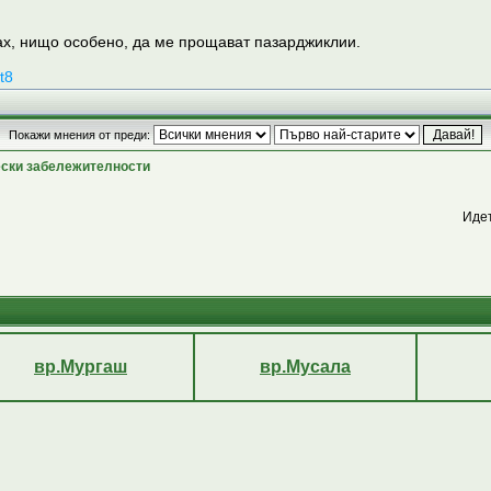
ах, нищо особено, да ме прощават пазарджиклии.
t8
Покажи мнения от преди:
ески забележителности
Иде
вр.Мургаш
вр.Мусала