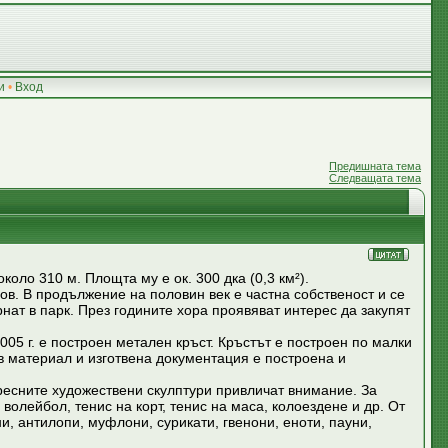
и
•
Вход
Предишната тема
Следващата тема
оло 310 м. Площта му е ок. 300 дка (0,3 км²).
ов. В продължение на половин век е частна собственост и се
рнат в парк. През годините хора проявяват интерес да закупят
05 г. е построен метален кръст. Кръстът е построен по малки
в материал и изготвена документация е построена и
ресните художествени скулптури привличат внимание. За
олейбол, тенис на корт, тенис на маса, колоездене и др. От
рни, антилопи, муфлони, сурикати, гвенони, еноти, пауни,