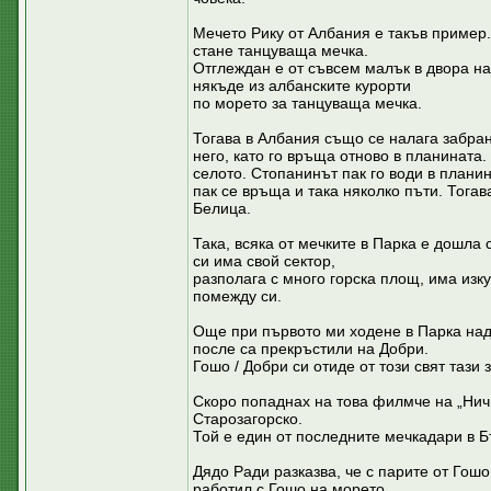
Мечето Рику от Албания е такъв пример.
стане танцуваща мечка.
Отглеждан е от съвсем малък в двора на
някъде из албанските курорти
по морето за танцуваща мечка.
Тогава в Албания също се налага забран
него, като го връща отново в планината
селото. Стопанинът пак го води в плани
пак се връща и така няколко пъти. Тогав
Белица.
Така, всяка от мечките в Парка е дошла 
си има свой сектор,
разполага с много горска площ, има изк
помежду си.
Още при първото ми ходене в Парка над 
после са прекръстили на Добри.
Гошо / Добри си отиде от този свят тази 
Скоро попаднах на това филмче на „Ничи
Старозагорско.
Той е един от последните мечкадари в Б
Дядо Ради разказва, че с парите от Гошо 
работил с Гошо на морето,