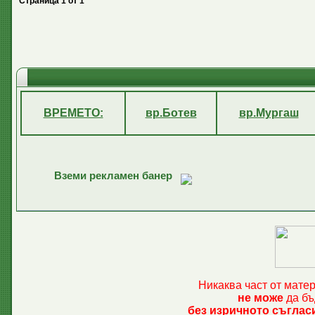
Страница
1
от
1
ВРЕМЕТО:
вр.Ботев
вр.Мургаш
Вземи рекламен банер
Никаква част от мате
не може
да бъ
без изричното съглас