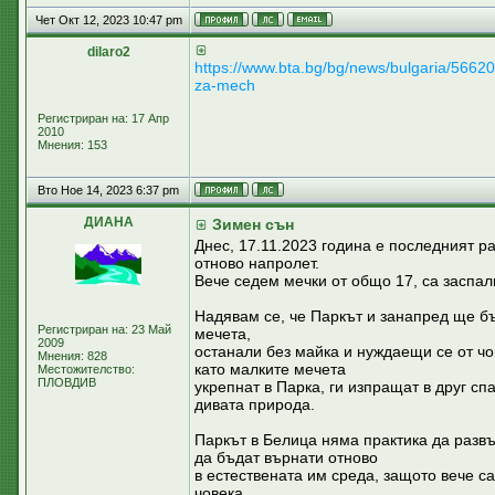
Чет Окт 12, 2023 10:47 pm
dilaro2
https://www.bta.bg/bg/news/bulgaria/5662
za-mech
Регистриран на: 17 Апр
2010
Мнения: 153
Вто Ное 14, 2023 6:37 pm
ДИАНА
Зимен сън
Днес, 17.11.2023 година е последният р
отново напролет.
Вече седем мечки от общо 17, са заспал
Надявам се, че Паркът и занапред ще б
Регистриран на: 23 Май
мечета,
2009
останали без майка и нуждаещи се от чо
Мнения: 828
като малките мечета
Местожителство:
ПЛОВДИВ
укрепнат в Парка, ги изпращат в друг сп
дивата природа.
Паркът в Белица няма практика да развъ
да бъдат върнати отново
в естествената им среда, защото вече с
човека.