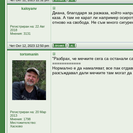
Чет Окт 12, 2023 12:32 pm
kaloyanv
Диана, благодаря за разказа, който напр
каза. А там не карат ли например осирот
отново на свобода. Не съм много сигуре
Регистриран на: 22 Авг
2018
Мнения: 3131
Чет Окт 12, 2023 12:50 pm
tortomanin
"Разбрах, че мечките сега са останали с
============
Нормално е да намаляват, все пак отдав
разсъждавал дали мечките там могат да 
Регистриран на: 20 Мар
2013
Мнения: 1798
Местожителство:
Хасково