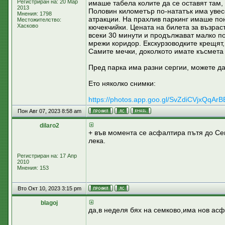
Регистриран на: 20 Мар
имаше табела колите да се оставят там, 
2013
Половин километър по-нататък има увес
Мнения: 1798
атракции. На прахлив паркинг имаше пон
Местожителство:
Хасково
кючекчийки. Цената на билета за възрас
всеки 30 минути и продължават малко по
мрежи коридор. Екскурзоводките крещят, 
Самите мечки, доколкото имате късмета 
Пред парка има разни сергии, можете да
Ето няколко снимки:
https://photos.app.goo.gl/SvZdiCVjxQqAr
Пон Авг 07, 2023 8:58 am
dilaro2
+ във момента се асфалтира пътя до Се
лека.
Регистриран на: 17 Апр
2010
Мнения: 153
Вто Окт 10, 2023 3:15 pm
blagoj
да,в неделя бях на семково,има нов асф