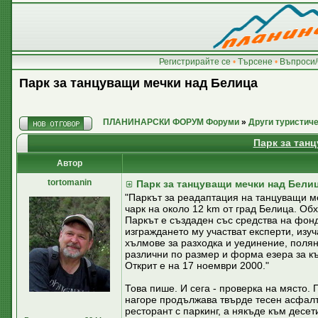
Регистрирайте се
•
Търсене
•
Въпроси/
Парк за танцуващи мечки над Белица
ПЛАНИНАРСКИ ФОРУМ Форуми
»
Други туристич
Парк за тан
Автор
tortomanin
Парк за танцуващи мечки над Бели
"Паркът за реадаптация на танцуващи м
чарк на около 12 km от град Белица. О
Паркът е създаден със средства на фон
изграждането му участват експерти, изу
хълмове за разходка и уединение, полян
различни по размер и форма езера за къ
Открит е на 17 ноември 2000."
Това пише. И сега - проверка на място. 
нагоре продължава твърде тесен асфалто
ресторант с паркинг, а някъде към десе