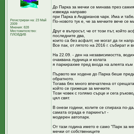
До Парка за мечки се минава през самия
извежда направо
при Парка в Андрианов чарк. Има и табе
Регистриран на: 23 Май
По-новото тук е, че за мечките вече се
2009
Мнения: 828
Друг е въпросът, че от този път, който 
Местожителство:
ПЛОВДИВ
последните два,
които са без асфалт, не могат да ги напр
Все пак, от лятото на 2016 г. събират и 
На 22.09. - ден на независимостта, води
очаквана лудница и колата
я паркирахме пред входа на алеята към
Първото ми ходене до Парка беше преди 
обратното.
Тогава бях много впечатлена от срещата
който се грижеше за мечките.
Този човек с голямо сърце и сега ръков
цял свят.
В онези години, колите се спираха по-да
самата ограда е паркингът -
модерен автопарк.
От тази година името е само "Парк за м
мечки от собствениците