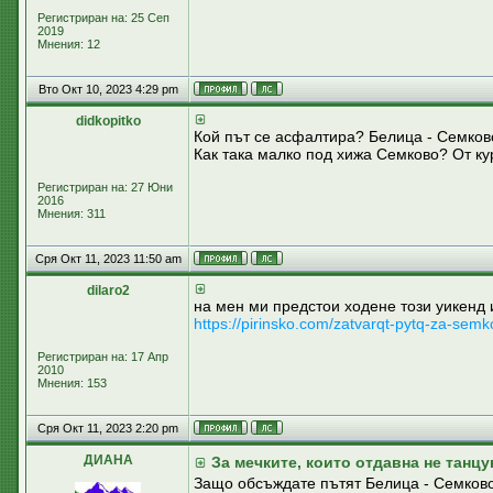
Регистриран на: 25 Сеп
2019
Мнения: 12
Вто Окт 10, 2023 4:29 pm
didkopitko
Кой път се асфалтира? Белица - Семково 
Как така малко под хижа Семково? От к
Регистриран на: 27 Юни
2016
Мнения: 311
Сря Окт 11, 2023 11:50 am
dilaro2
на мен ми предстои ходене този уикенд 
https://pirinsko.com/zatvarqt-pytq-za-se
Регистриран на: 17 Апр
2010
Мнения: 153
Сря Окт 11, 2023 2:20 pm
ДИАНА
За мечките, които отдавна не танцу
Защо обсъждате пътят Белица - Семково 