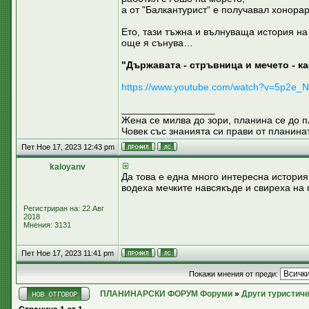
а от "Балкантурист“ е получавал хонорар
Ето, тази тъжна и вълнуваща история на
още я сънува…
"Държавата - стръвница и мечето - ка
https://www.youtube.com/watch?v=5p2e_
_________________
Жена се милва до зори, планина се до 
Човек със знанията си прави от планинат
Пет Ное 17, 2023 12:43 pm
kaloyanv
Да това е една много интересна история
водеха мечките навсякъде и свиреха на г
Регистриран на: 22 Авг
2018
Мнения: 3131
Пет Ное 17, 2023 11:41 pm
Покажи мнения от преди:
ПЛАНИНАРСКИ ФОРУМ Форуми
»
Други туристич