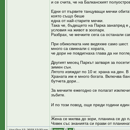
и се счита, че на Балканският полуостр
Едни от първите танцуващи мечки обитат
която също беше
една от най-старите мечки.
Така че, бъдещето на Парка занапред е
условия на живот в зоопарк.
Разбрах, че мечките сега са останали са
При обиколката ние видяхме само шест. 
много са свикнали с хората,
че дори не повдигнаха глава да ни погле
Другият месец Паркът затваря за посети
зимен сън.
Лятото изяждат по 10 кг. храна на ден. В
Храната им е много богата. Включва бан
бутчета дори...
За мечките ежегодно се полагат изключи
зъбите.
И по този повод, още преди години един
_________________
Жена се милва до зори, планина се до 
Човек със знанията си прави от планинат