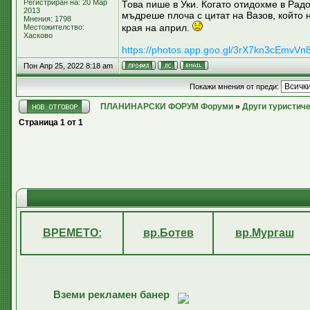
Регистриран на: 20 Мар
Това пише в Уки. Когато отидохме в Рад
2013
мъдреше плоча с цитат на Вазов, който 
Мнения: 1798
края на април.
Местожителство:
Хасково
https://photos.app.goo.gl/3rX7kn3cEmvVn
Пон Апр 25, 2022 8:18 am
Покажи мнения от преди:
ПЛАНИНАРСКИ ФОРУМ Форуми
»
Други туристич
Страница
1
от
1
ВРЕМЕТО:
вр.Ботев
вр.Мургаш
Вземи рекламен банер