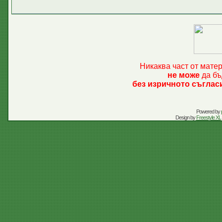
Никаква част от мате
не може
да бъ
без изричното съглас
Powered by
Design by
Freestyle XL