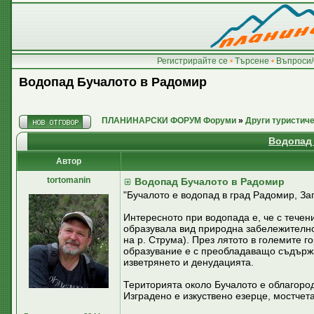
Регистрирайте се
•
Търсене
•
Въпроси/
Водопад Бучалото в Радомир
ПЛАНИНАРСКИ ФОРУМ Форуми
»
Други туристич
Водопад
Автор
tortomanin
Водопад Бучалото в Радомир
"Бучалото е водопад в град Радомир, За
Интересното при водопада е, че с течен
образувала вид природна забележителнос
на р. Струма). През лятото в големите г
образувание е с преобладаващо съдържан
изветрянето и денудацията.
Територията около Бучалото е облагород
Изградено е изкуствено езерце, мостчета