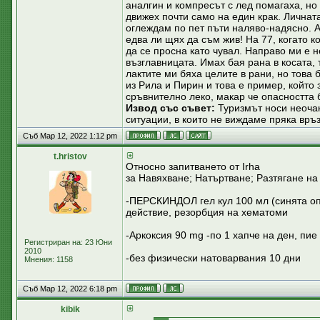
аналгин и компресът с лед помагаха, но
движех почти само на един крак. Личната
оглеждам по пет пъти наляво-надясно. А 
едва ли щях да съм жив! На 77, когато к
да се просна като чувал. Направо ми е н
възглавницата. Имах бая рана в косата, 
лактите ми бяха целите в рани, но това 
из Рила и Пирин и това е пример, който 
сръвнително леко, макар че опасността
Извод със съвет:
Туризмът носи неочак
ситуации, в които не виждаме пряка връз
Съб Мар 12, 2022 1:12 pm
t.hristov
Относно запитването от Irha
за Навяхване; Натъртване; Разтягане на
-ПЕРСКИНДОЛ гел кул 100 мл (синята оп
действие, резорбция на хематоми
-Аркоксия 90 mg -по 1 хапче на ден, пие
Регистриран на: 23 Юни
2010
-без физически натоварвания 10 дни
Мнения: 1158
Съб Мар 12, 2022 6:18 pm
kibik