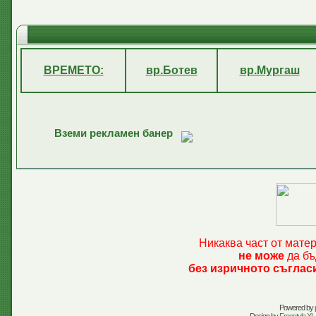
ВРЕМЕТО:
вр.Ботев
вр.Мургаш
Вземи рекламен банер
Никаква част от мате
не може
да бъ
без изричното съглас
Powered by