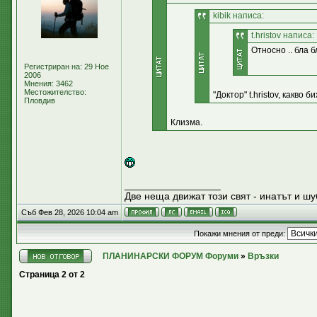
kibik написа:
t.hristov написа:
Относно .. бла бл
Регистриран на: 29 Ное
2006
Мнения: 3462
Местожителство:
"Доктор" t.hristov, какво
Пловдив
Клизма.
_________________
Две неща движат този свят - инатът и шу
Съб Фев 28, 2026 10:04 am
Покажи мнения от преди:
ПЛАНИНАРСКИ ФОРУМ Форуми
»
Връзки
Страница
2
от
2