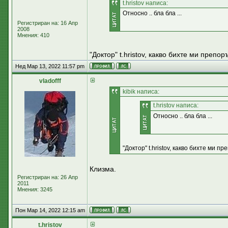
t.hristov написа:
Относно .. бла бла ...
Регистриран на: 16 Апр
2008
Мнения: 410
"Доктор" t.hristov, какво бихте ми препо
Нед Мар 13, 2022 11:57 pm
vladofff
kibik написа:
t.hristov написа:
Относно .. бла бла ...
"Доктор" t.hristov, какво бихте ми 
Клизма.
Регистриран на: 26 Апр
2011
Мнения: 3245
Пон Мар 14, 2022 12:15 am
t.hristov