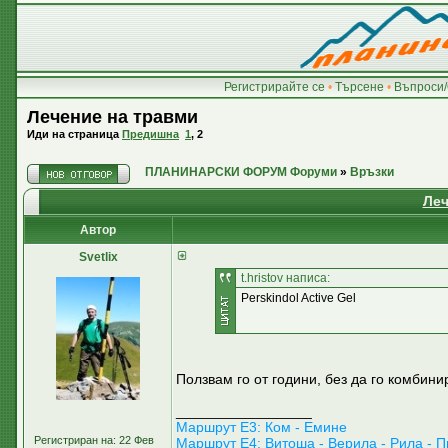
Регистрирайте се
•
Търсене
•
Въпроси/
Лечение на травми
Иди на страница
Предишна
1
,
2
ПЛАНИНАРСКИ ФОРУМ Форуми
»
Връзки
Леч
Автор
Svetlix
t.hristov написа:
Perskindol Active Gel
Ползвам го от години, без да го комбин
_________________
Маршрут E3: Ком - Емине
Регистриран на: 22 Фев
Маршрут Е4: Витоша - Верила - Рила - П