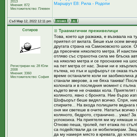
2013
Маршрут Е8: Рила - Родопи
Мнения: 872
Местожителство: Плевен
Съб Мар 12, 2022 12:11 pm
Сотиров
Травматични преживелици
Това, което ще разкажа, е възхвала на т
приятел от вилата. Беше към осем вечерт
другата страна на Самоковското шосе. О
да пресечем няколкото метра. И наистин
отляво със страхотна сила ме блъска ав
на няколко метра и се проснахме на шо
на пет метра от нас. Значи ни е хвърли
Регистриран на: 28 Юли
2008
пътека, но пък и щофьорът се оказа пъл
Мнения: 3360
време останалите коли ни заобиколиха д
Местожителство: София
станали зверове, а не бяха такива! Посл
колоната и в последния момент с пълна 
където вече не очаквах кола. Приятелят
коляното, явно с бронята. Ние бързо из
Шофьорът беше видял всичко. Спря, ние 
спирките... На входа полицаите веднага
оня ми светеше в очите. Нататък всичко
коляното, бедрото, странично... ужас! З
успокоиха. На приятеля ми му нямаше н
Отново пеша, тролей, пет етажа по стъл
са подействали да се мобилизирам. Защ
да му намеря място в кревата, до клозех