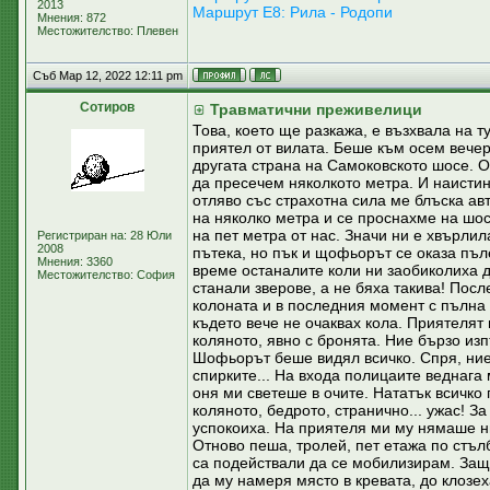
2013
Маршрут Е8: Рила - Родопи
Мнения: 872
Местожителство: Плевен
Съб Мар 12, 2022 12:11 pm
Сотиров
Травматични преживелици
Това, което ще разкажа, е възхвала на т
приятел от вилата. Беше към осем вечерт
другата страна на Самоковското шосе. О
да пресечем няколкото метра. И наистин
отляво със страхотна сила ме блъска ав
на няколко метра и се проснахме на шо
на пет метра от нас. Значи ни е хвърли
Регистриран на: 28 Юли
2008
пътека, но пък и щофьорът се оказа пъл
Мнения: 3360
време останалите коли ни заобиколиха д
Местожителство: София
станали зверове, а не бяха такива! Посл
колоната и в последния момент с пълна 
където вече не очаквах кола. Приятелят
коляното, явно с бронята. Ние бързо из
Шофьорът беше видял всичко. Спря, ние 
спирките... На входа полицаите веднага
оня ми светеше в очите. Нататък всичко
коляното, бедрото, странично... ужас! З
успокоиха. На приятеля ми му нямаше н
Отново пеша, тролей, пет етажа по стъл
са подействали да се мобилизирам. Защ
да му намеря място в кревата, до клозех