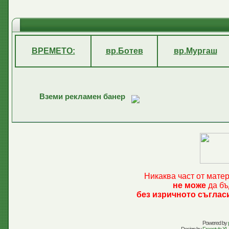
ВРЕМЕТО:
вр.Ботев
вр.Мургаш
Вземи рекламен банер
Никаква част от мате
не може
да бъ
без изричното съглас
Powered by