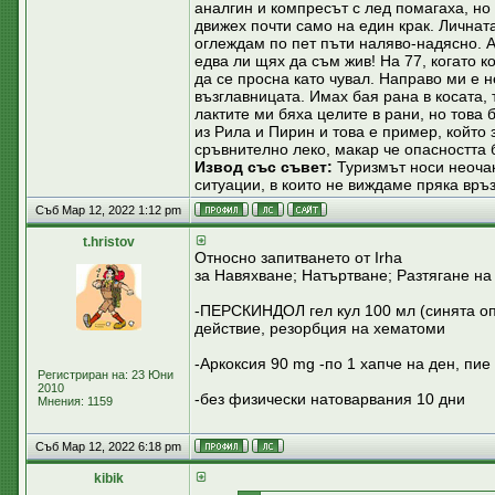
аналгин и компресът с лед помагаха, но
движех почти само на един крак. Личната
оглеждам по пет пъти наляво-надясно. А 
едва ли щях да съм жив! На 77, когато к
да се просна като чувал. Направо ми е н
възглавницата. Имах бая рана в косата, 
лактите ми бяха целите в рани, но това 
из Рила и Пирин и това е пример, който 
сръвнително леко, макар че опасността
Извод със съвет:
Туризмът носи неочак
ситуации, в които не виждаме пряка връз
Съб Мар 12, 2022 1:12 pm
t.hristov
Относно запитването от Irha
за Навяхване; Натъртване; Разтягане на
-ПЕРСКИНДОЛ гел кул 100 мл (синята оп
действие, резорбция на хематоми
-Аркоксия 90 mg -по 1 хапче на ден, пие
Регистриран на: 23 Юни
2010
-без физически натоварвания 10 дни
Мнения: 1159
Съб Мар 12, 2022 6:18 pm
kibik