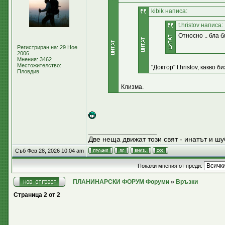
kibik написа:
t.hristov написа:
Относно .. бла бл
Регистриран на: 29 Ное
2006
Мнения: 3462
Местожителство:
"Доктор" t.hristov, какво
Пловдив
Клизма.
_________________
Две неща движат този свят - инатът и шу
Съб Фев 28, 2026 10:04 am
Покажи мнения от преди:
ПЛАНИНАРСКИ ФОРУМ Форуми
»
Връзки
Страница
2
от
2