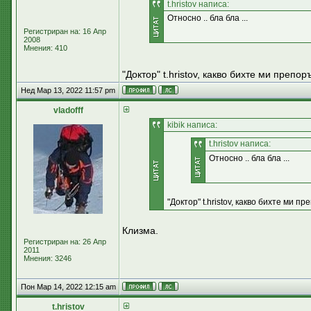
t.hristov написа:
Относно .. бла бла ...
Регистриран на: 16 Апр
2008
Мнения: 410
"Доктор" t.hristov, какво бихте ми препо
Нед Мар 13, 2022 11:57 pm
vladofff
kibik написа:
t.hristov написа:
Относно .. бла бла ...
"Доктор" t.hristov, какво бихте ми 
Клизма.
Регистриран на: 26 Апр
2011
Мнения: 3246
Пон Мар 14, 2022 12:15 am
t.hristov