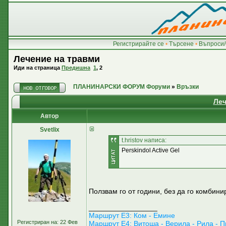
Регистрирайте се
•
Търсене
•
Въпроси/
Лечение на травми
Иди на страница
Предишна
1
,
2
ПЛАНИНАРСКИ ФОРУМ Форуми
»
Връзки
Леч
Автор
Svetlix
t.hristov написа:
Perskindol Active Gel
Ползвам го от години, без да го комбин
_________________
Маршрут E3: Ком - Емине
Регистриран на: 22 Фев
Маршрут Е4: Витоша - Верила - Рила - П