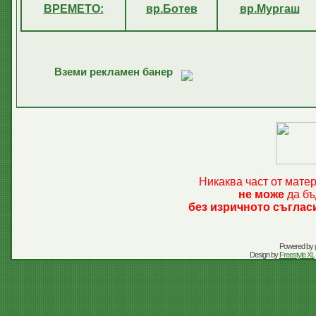
ВРЕМЕТО:
вр.Ботев
вр.Мургаш
Вземи рекламен банер
Никаква част от мате
не може
да бъ
без изричното съглас
Powered by
Design by
Freestyle XL