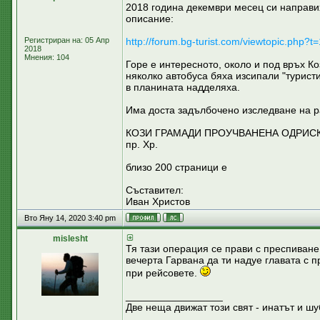
2018 година декември месец си направих
описание:
Регистриран на: 05 Апр
http://forum.bg-turist.com/viewtopic.php?t
2018
Мнения: 104
Горе е интересното, около и под връх К
няколко автобуса бяха изсипали "туристи
в планината надделяха.
Има доста задълбочено изследване на ра
КОЗИ ГРАМАДИ ПРОУЧВАНЕНА ОДРИСКА
пр. Хр.
близо 200 страници е
Съставител:
Иван Христов
Вто Яну 14, 2020 3:40 pm
mislesht
Тя тази операция се прави с преспиване
вечерта Гарвана да ти надуе главата с п
при рейсовете.
_________________
Две неща движат този свят - инатът и шу