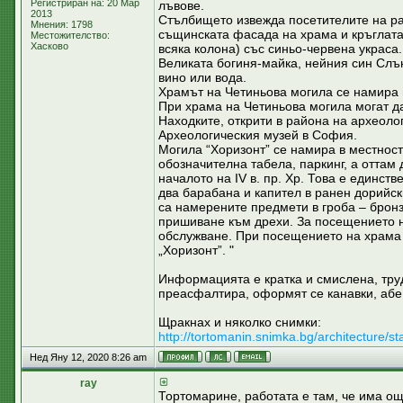
Регистриран на: 20 Мар
лъвове.
2013
Стълбището извежда посетителите на ра
Мнения: 1798
същинската фасада на храма и кръглата
Местожителство:
Хасково
всяка колона) със синьо-червена украса
Великата богиня-майка, нейния син Слъ
вино или вода.
Храмът на Четиньова могила се намира н
При храма на Четиньова могила могат д
Находките, открити в района на археоло
Археологическия музей в София.
Могила “Хоризонт” се намира в местност
обозначителна табела, паркинг, а оттам
началото на ІV в. пр. Хр. Това е единств
два барабана и капител в ранен дорийски
са намерените предмети в гроба – бронз
пришиване към дрехи. За посещението н
обслужване. При посещението на храма 
„Хоризонт”. "
Информацията е кратка и смислена, труд
преасфалтира, оформят се канавки, абе
Щракнах и няколко снимки:
http://tortomanin.snimka.bg/architecture/s
Нед Яну 12, 2020 8:26 am
ray
Тортомарине, работата е там, че има ощ