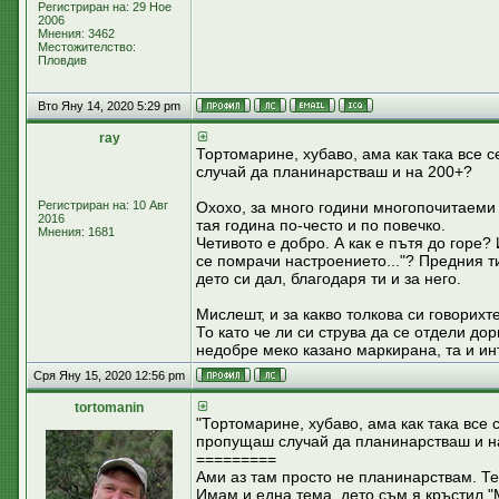
Регистриран на: 29 Ное
2006
Мнения: 3462
Местожителство:
Пловдив
Вто Яну 14, 2020 5:29 pm
ray
Тортомарине, хубаво, ама как така все 
случай да планинарстваш и на 200+?
Регистриран на: 10 Авг
Охохо, за много години многопочитаеми 
2016
тая година по-често и по повечко.
Мнения: 1681
Четивото е добро. А как е пътя до горе?
се помрачи настроението..."? Предния ти
дето си дал, благодаря ти и за него.
Мислешт, и за какво толкова си говорихт
То като че ли си струва да се отдели д
недобре меко казано маркирана, та и ин
Сря Яну 15, 2020 12:56 pm
tortomanin
"Тортомарине, хубаво, ама как така все 
пропущаш случай да планинарстваш и н
=========
Ами аз там просто не планинарствам. Те
Имам и една тема, дето съм я кръстил 