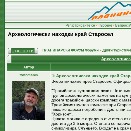
Регистрирайте се
•
Търсене
•
Въпроси/
Археологически находки край Старосел
ПЛАНИНАРСКИ ФОРУМ Форуми
»
Други туристич
Археологичес
Автор
tortomanin
Археологически находки край Стар
Вчера минахме през Старосел. Официал
"Тракийският култов комплекс в Четиньова
групов археологически паметник на култу
досега тракийски царски комплекс с мавзо
Тракийският култов комплекс при Старос
няколко царски погребения. Достъпни з
“Хоризонт”.
Цялата могила е оградена със стена от 
достига до 3,5 метра. Стената се нарича
символизира Слънцето. Входът на храма 