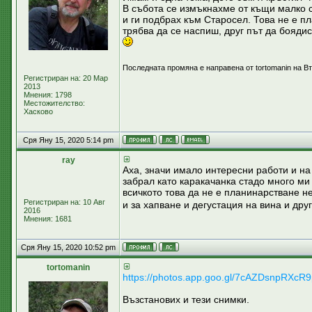
В събота се измъкнахме от къщи малко с
и ги подбрах към Старосел. Това не е п
трябва да се наспиш, друг път да бояд
Последната промяна е направена от tortomanin на В
Регистриран на: 20 Мар
2013
Мнения: 1798
Местожителство:
Хасково
Сря Яну 15, 2020 5:14 pm
ray
Аха, значи имало интересни работи и на
забрал като каракачанка стадо много ми 
всичкото това да не е планинарстване не
Регистриран на: 10 Авг
и за хапване и дегустация на вина и друг
2016
Мнения: 1681
Сря Яну 15, 2020 10:52 pm
tortomanin
https://photos.app.goo.gl/7cAZDsnpRXcR
Възстанових и тези снимки.