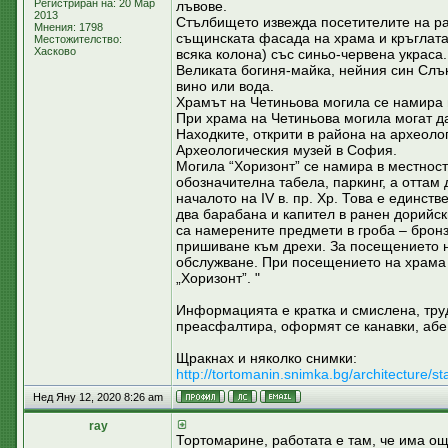
Регистриран на: 20 Мар
лъвове.
2013
Стълбището извежда посетителите на ра
Мнения: 1798
същинската фасада на храма и кръглата
Местожителство:
Хасково
всяка колона) със синьо-червена украса
Великата богиня-майка, нейния син Слъ
вино или вода.
Храмът на Четиньова могила се намира н
При храма на Четиньова могила могат д
Находките, открити в района на археоло
Археологическия музей в София.
Могила “Хоризонт” се намира в местност
обозначителна табела, паркинг, а оттам
началото на ІV в. пр. Хр. Това е единств
два барабана и капител в ранен дорийски
са намерените предмети в гроба – бронз
пришиване към дрехи. За посещението н
обслужване. При посещението на храма 
„Хоризонт”. "
Информацията е кратка и смислена, труд
преасфалтира, оформят се канавки, абе
Щракнах и няколко снимки:
http://tortomanin.snimka.bg/architecture/s
Нед Яну 12, 2020 8:26 am
ray
Тортомарине, работата е там, че има ощ