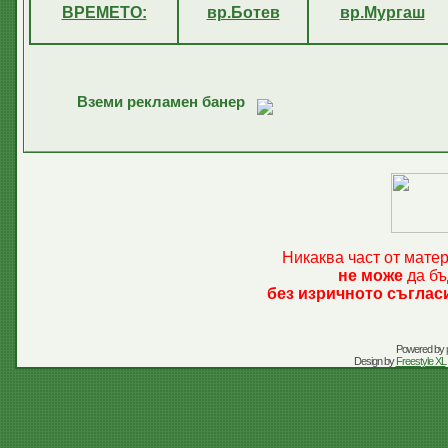
ВРЕМЕТО:
вр.Ботев
вр.Мургаш
Вземи рекламен банер
Никаква част от мате
не може
да бъ
без изричното съглас
Powered by
Design by
Freestyle XL