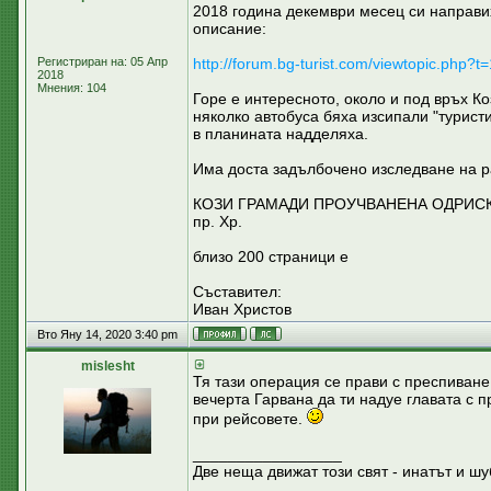
2018 година декември месец си направих
описание:
Регистриран на: 05 Апр
http://forum.bg-turist.com/viewtopic.php?t
2018
Мнения: 104
Горе е интересното, около и под връх К
няколко автобуса бяха изсипали "туристи
в планината надделяха.
Има доста задълбочено изследване на ра
КОЗИ ГРАМАДИ ПРОУЧВАНЕНА ОДРИСКА
пр. Хр.
близо 200 страници е
Съставител:
Иван Христов
Вто Яну 14, 2020 3:40 pm
mislesht
Тя тази операция се прави с преспиване
вечерта Гарвана да ти надуе главата с п
при рейсовете.
_________________
Две неща движат този свят - инатът и шу