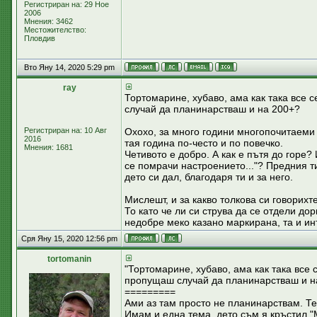
Регистриран на: 29 Ное
2006
Мнения: 3462
Местожителство:
Пловдив
Вто Яну 14, 2020 5:29 pm
ray
Тортомарине, хубаво, ама как така все 
случай да планинарстваш и на 200+?
Регистриран на: 10 Авг
Охохо, за много години многопочитаеми 
2016
тая година по-често и по повечко.
Мнения: 1681
Четивото е добро. А как е пътя до горе?
се помрачи настроението..."? Предния ти
дето си дал, благодаря ти и за него.
Мислешт, и за какво толкова си говорихт
То като че ли си струва да се отдели д
недобре меко казано маркирана, та и ин
Сря Яну 15, 2020 12:56 pm
tortomanin
"Тортомарине, хубаво, ама как така все 
пропущаш случай да планинарстваш и н
=========
Ами аз там просто не планинарствам. Те
Имам и една тема, дето съм я кръстил 