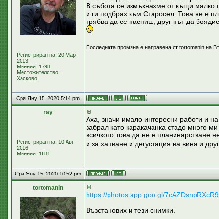
В събота се измъкнахме от къщи малко с
и ги подбрах към Старосел. Това не е п
трябва да се наспиш, друг път да бояд
Последната промяна е направена от tortomanin на В
Регистриран на: 20 Мар
2013
Мнения: 1798
Местожителство:
Хасково
Сря Яну 15, 2020 5:14 pm
ray
Аха, значи имало интересни работи и на
забрал като каракачанка стадо много ми 
всичкото това да не е планинарстване не
Регистриран на: 10 Авг
и за хапване и дегустация на вина и друг
2016
Мнения: 1681
Сря Яну 15, 2020 10:52 pm
tortomanin
https://photos.app.goo.gl/7cAZDsnpRXcR
Възстанових и тези снимки.