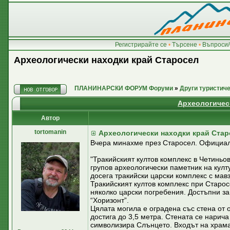
Регистрирайте се
•
Търсене
•
Въпроси/
Археологически находки край Старосел
ПЛАНИНАРСКИ ФОРУМ Форуми
»
Други туристич
Археологичес
Автор
tortomanin
Археологически находки край Стар
Вчера минахме през Старосел. Официал
"Тракийският култов комплекс в Четиньова
групов археологически паметник на култу
досега тракийски царски комплекс с мавзо
Тракийският култов комплекс при Старос
няколко царски погребения. Достъпни з
“Хоризонт”.
Цялата могила е оградена със стена от 
достига до 3,5 метра. Стената се нарича
символизира Слънцето. Входът на храма 