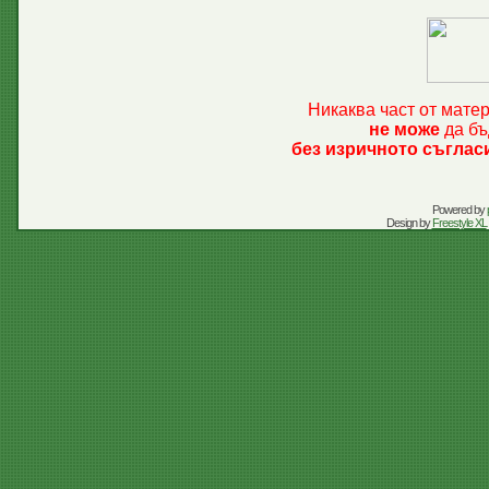
Никаква част от мате
не може
да бъ
без изричното съглас
Powered by
Design by
Freestyle XL