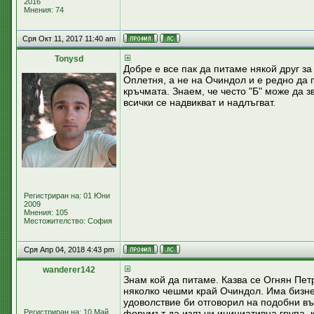
2016
Мнения: 74
Сря Окт 11, 2017 11:40 am
Tonysd
Добре е все пак да питаме някой друг з
Оплетня, а не на Очиндол и е редно да 
кръчмата. Знаем, че често "Б" може да з
всички се надвикват и надлъгват.
Регистриран на: 01 Юни
2009
Мнения: 105
Местожителство: София
Сря Апр 04, 2018 4:43 pm
wanderer142
Знам кой да питаме. Казва се Огнян Пет
няколко чешми край Очиндол. Има бизнес
удоволствие би отговорил на подобни въ
Регистриран на: 10 Май
форумът да излъчи инициативна група, ко