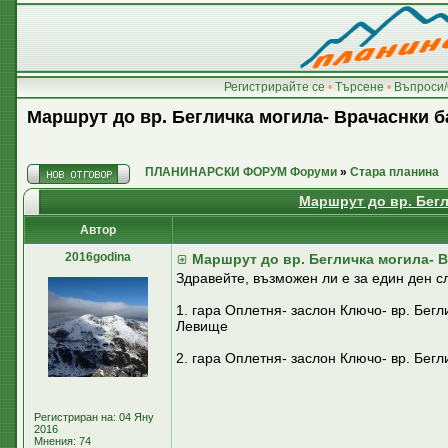
Регистрирайте се
•
Търсене
•
Въпроси/
Маршрут до вр. Бегличка могила- Врачаснки 
ПЛАНИНАРСКИ ФОРУМ Форуми
»
Стара планина
Маршрут до вр. Бегл
Автор
2016godina
Маршрут до вр. Бегличка могила- 
Здравейте, възможен ли е за един ден с
1. гара Оплетня- заслон Ключо- вр. Бег
Левище
2. гара Оплетня- заслон Ключо- вр. Бег
Регистриран на: 04 Яну
2016
Мнения: 74