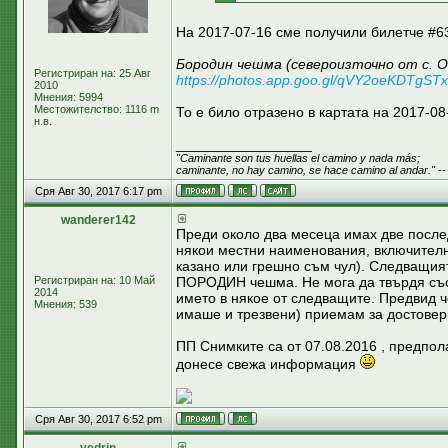
На 2017-07-16 сме получили билетче #63
Бородин чешма (североизточно от с. О
Регистриран на: 25 Авг
https://photos.app.goo.gl/qVY2oeKDTgST
2010
Мнения: 5994
Местожителство: 1116 m
То е било отразено в картата на 2017-08
н.в.
_________________
"Caminante son tus huellas el camino y nada más;
caminante, no hay camino, se hace camino al andar."
--
Сря Авг 30, 2017 6:17 pm
wanderer142
Преди около два месеца имах две после
някои местни наименования, включителн
казано или грешно съм чул). Следващият
Регистриран на: 10 Май
ПОРОДИН чешма. Не мога да твърдя със 
2014
името в някое от следващите. Предвид 
Мнения: 539
имаше и трезвени) приемам за достовер
ПП Снимките са от 07.08.2016 , предпол
донесе свежа информация
Сря Авг 30, 2017 6:52 pm