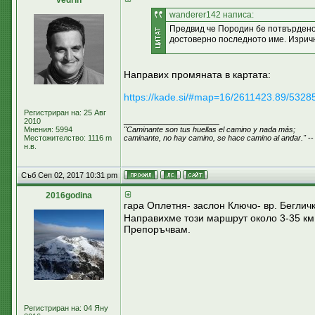
vedrin
wanderer142 написа:
Предвид че Породин бе потвърдено
достоверно последното име. Изричн
Направих промяната в картата:
https://kade.si/#map=16/2611423.89/5328
Регистриран на: 25 Авг
_________________
2010
Мнения: 5994
"Caminante son tus huellas el camino y nada más;
Местожителство: 1116 m
caminante, no hay camino, se hace camino al andar."
--
н.в.
Съб Сеп 02, 2017 10:31 pm
2016godina
гара Оплетня- заслон Ключо- вр. Беглич
Направихме този маршрут около 3-35 км 
Препоръчвам.
Регистриран на: 04 Яну