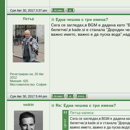
Сря Авг 30, 2017 3:37 pm
Петър
Една чешма с три имена?
Сега се загледах,в BGM е дадена като "Б
билетче/,в kade.si е станала "Дородин 
важно името, важно е да пуска вода",на
Регистриран на: 20 Авг
2012
Мнения: 425
Местожителство: София
Сря Авг 30, 2017 5:44 pm
vedrin
Re: Една чешма с три имена?
Петър написа:
Сега се загледах,в BGM е дадена ка
билетче/,в kade.si е станала "Доро
важно името, важно е да пуска вода