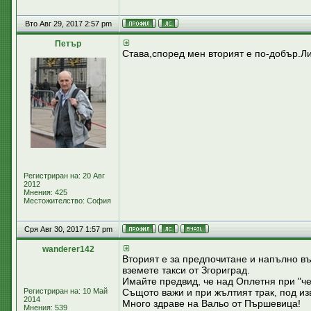
Вто Авг 29, 2017 2:57 pm
Петър
Става,според мен вторият е по-добър.Лич
Регистриран на: 20 Авг
2012
Мнения: 425
Местожителство: София
Сря Авг 30, 2017 1:57 pm
wanderer142
Вторият е за предпочитане и напълно в
вземете такси от Згориград.
Имайте предвид, че над Оплетня при "че
Регистриран на: 10 Май
Същото важи и при жълтият трак, под и
2014
Много здраве на Вальо от Пършевица!
Мнения: 539