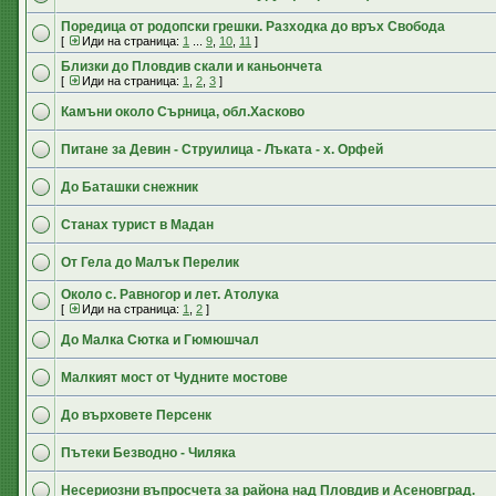
Поредица от родопски грешки. Разходка до връх Свобода
[
Иди на страница:
1
...
9
,
10
,
11
]
Близки до Пловдив скали и каньончета
[
Иди на страница:
1
,
2
,
3
]
Камъни около Сърница, обл.Хасково
Питане за Девин - Струилица - Лъката - х. Орфей
До Баташки снежник
Станах турист в Мадан
От Гела до Малък Перелик
Около с. Равногор и лет. Атолука
[
Иди на страница:
1
,
2
]
До Малка Сютка и Гюмюшчал
Малкият мост от Чудните мостове
До върховете Персенк
Пътеки Безводно - Чиляка
Несериозни въпросчета за района над Пловдив и Асеновград.