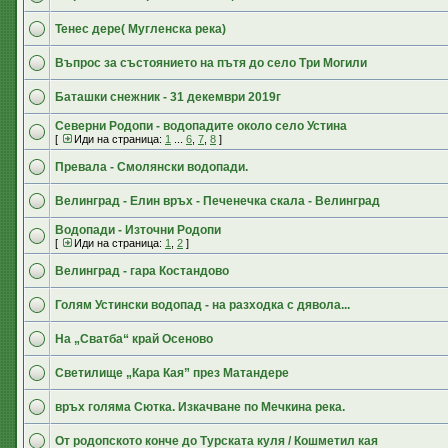
Тенес дере( Мугленска река)
Въпрос за състоянието на пътя до село Три Могили
Баташки снежник - 31 декември 2019г
Северни Родопи - водопадите около село Устина
[
Иди на страница:
1
...
6
,
7
,
8
]
Превала - Смолянски водопади.
Велинград - Елин връх - Печенечка скала - Велинград
Водопади - Източни Родопи
[
Иди на страница:
1
,
2
]
Велинград - гара Костандово
Голям Устински водопад - на разходка с дявола...
На „Сватба“ край Осеново
Светилище „Кара Кая” през Матандере
връх голяма Сютка. Изкачване по Мечкина река.
От родопското конче до Турската куля / Кошметил кая