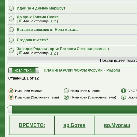
Идеи за 4 дневен маршрут
До връх Голяма Сютка
[
Иди на страница:
1
,
2
]
Баташки снежник от Нова махала
Ягодова пътека?
Западни Родопи - връх Баташки Снежник, зимно :)
[
Иди на страница:
1
,
2
]
Покажи всички теми 
ПЛАНИНАРСКИ ФОРУМ Форуми
»
Родопи
Страница
1
от
12
Има нови мнения
Няма нови мнения
СЪО
Има нови (Заключена тема)
Няма нови (Заключена тема)
Важна
ВРЕМЕТО:
вр.Ботев
вр.Мургаш