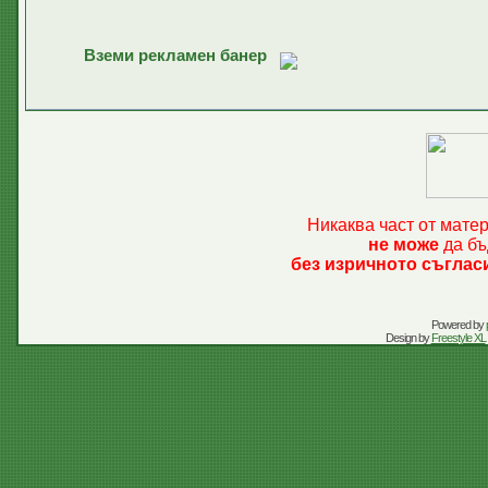
Вземи рекламен банер
Никаква част от мате
не може
да бъ
без изричното съглас
Powered by
Design by
Freestyle XL