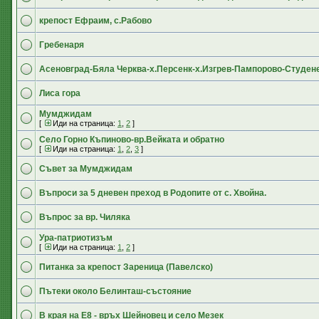
крепост Ефраим, с.Рабово
Гребенаря
Асеновград-Бяла Черква-х.Персенк-х.Изгрев-Пампорово-Студен
Лиса гора
Мумджидам
[
Иди на страница:
1
,
2
]
Село Горно Къпиново-вр.Вейката и обратно
[
Иди на страница:
1
,
2
,
3
]
Съвет за Мумджидам
Въпроси за 5 дневен преход в Родопите от с. Хвойна.
Въпрос за вр. Чиляка
Ура-патриотизъм
[
Иди на страница:
1
,
2
]
Питанка за крепост Зареница (Павелско)
Пътеки около Белинташ-състояние
В края на Е8 - връх Шейновец и село Мезек