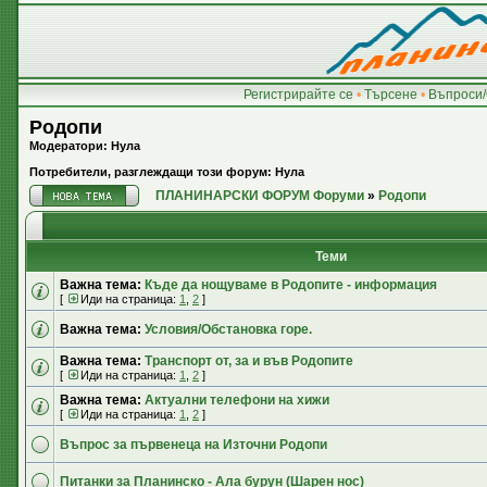
Регистрирайте се
•
Търсене
•
Въпроси/
Родопи
Модератори: Нула
Потребители, разглеждащи този форум: Нула
ПЛАНИНАРСКИ ФОРУМ Форуми
»
Родопи
Теми
Важна тема:
Къде да нощуваме в Родопите - информация
[
Иди на страница:
1
,
2
]
Важна тема:
Условия/Обстановка горе.
Важна тема:
Транспорт от, за и във Родопите
[
Иди на страница:
1
,
2
]
Важна тема:
Актуални телефони на хижи
[
Иди на страница:
1
,
2
]
Въпрос за първенеца на Източни Родопи
Питанки за Планинско - Ала бурун (Шарен нос)