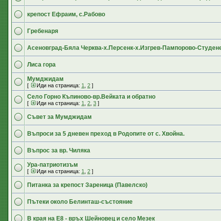
крепост Ефраим, с.Рабово
Гребенаря
Асеновград-Бяла Черква-х.Персенк-х.Изгрев-Пампорово-Студен
Лиса гора
Мумджидам
[
Иди на страница:
1
,
2
]
Село Горно Къпиново-вр.Вейката и обратно
[
Иди на страница:
1
,
2
,
3
]
Съвет за Мумджидам
Въпроси за 5 дневен преход в Родопите от с. Хвойна.
Въпрос за вр. Чиляка
Ура-патриотизъм
[
Иди на страница:
1
,
2
]
Питанка за крепост Зареница (Павелско)
Пътеки около Белинташ-състояние
В края на Е8 - връх Шейновец и село Мезек