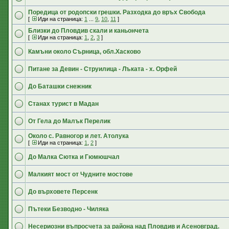
Поредица от родопски грешки. Разходка до връх Свобода
[
Иди на страница:
1
...
9
,
10
,
11
]
Близки до Пловдив скали и каньончета
[
Иди на страница:
1
,
2
,
3
]
Камъни около Сърница, обл.Хасково
Питане за Девин - Струилица - Лъката - х. Орфей
До Баташки снежник
Станах турист в Мадан
От Гела до Малък Перелик
Около с. Равногор и лет. Атолука
[
Иди на страница:
1
,
2
]
До Малка Сютка и Гюмюшчал
Малкият мост от Чудните мостове
До върховете Персенк
Пътеки Безводно - Чиляка
Несериозни въпросчета за района над Пловдив и Асеновград.