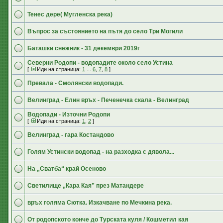
Тенес дере( Мугленска река)
Въпрос за състоянието на пътя до село Три Могили
Баташки снежник - 31 декември 2019г
Северни Родопи - водопадите около село Устина
[
Иди на страница:
1
...
6
,
7
,
8
]
Превала - Смолянски водопади.
Велинград - Елин връх - Печенечка скала - Велинград
Водопади - Източни Родопи
[
Иди на страница:
1
,
2
]
Велинград - гара Костандово
Голям Устински водопад - на разходка с дявола...
На „Сватба“ край Осеново
Светилище „Кара Кая” през Матандере
връх голяма Сютка. Изкачване по Мечкина река.
От родопското конче до Турската куля / Кошметил кая