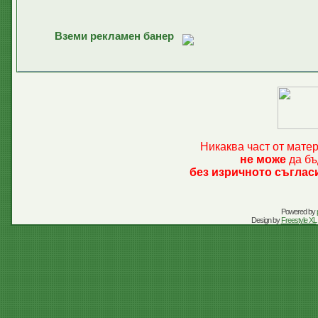
Вземи рекламен банер
Никаква част от мате
не може
да бъ
без изричното съглас
Powered by
Design by
Freestyle XL