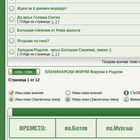
Идеи за 4 дневен маршрут
До връх Голяма Сютка
[
Иди на страница:
1
,
2
]
Баташки снежник от Нова махала
Ягодова пътека?
Западни Родопи - връх Баташки Снежник, зимно :)
[
Иди на страница:
1
,
2
]
Покажи всички теми 
ПЛАНИНАРСКИ ФОРУМ Форуми
»
Родопи
Страница
1
от
12
Има нови мнения
Няма нови мнения
СЪО
Има нови (Заключена тема)
Няма нови (Заключена тема)
Важна
ВРЕМЕТО:
вр.Ботев
вр.Мургаш