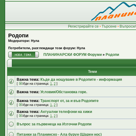
Регистрирайте се
•
Търсене
•
Въпроси/
Родопи
Модератори: Нула
Потребители, разглеждащи този форум: Нула
ПЛАНИНАРСКИ ФОРУМ Форуми
»
Родопи
Теми
Важна тема:
Къде да нощуваме в Родопите - информация
[
Иди на страница:
1
,
2
]
Важна тема:
Условия/Обстановка горе.
Важна тема:
Транспорт от, за и във Родопите
[
Иди на страница:
1
,
2
]
Важна тема:
Актуални телефони на хижи
[
Иди на страница:
1
,
2
]
Въпрос за първенеца на Източни Родопи
Питанки за Планинско - Ала бурун (Шарен нос)