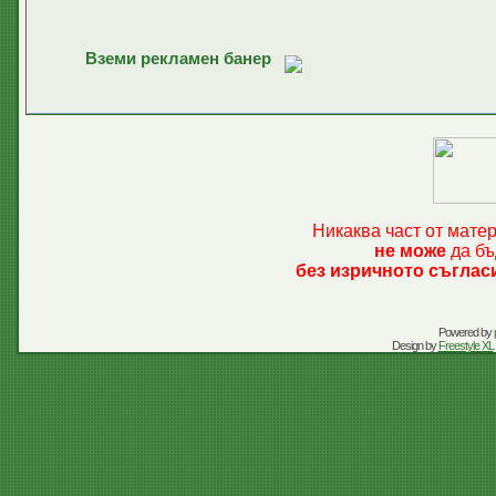
Вземи рекламен банер
Никаква част от мате
не може
да бъ
без изричното съглас
Powered by
Design by
Freestyle XL