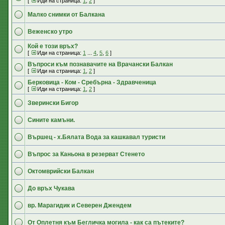
[
Иди на страница:
1
,
2
]
Малко снимки от Балкана
Веженско утро
Кой е този връх?
[
Иди на страница:
1
...
4
,
5
,
6
]
Въпроси към познавачите на Врачански Балкан
[
Иди на страница:
1
,
2
]
Берковица - Ком - Сребърна - Здравченица
[
Иди на страница:
1
,
2
]
Зверински Бигор
Сините камъни.
Вършец - х.Бялата Вода за кашкавал туристи
Въпрос за Каньона в резерват Стенето
Октомврийски Балкан
До връх Чукава
вр. Марагидик и Северен Джендем
От Оплетня към Бегличка могила - как са пътеките?