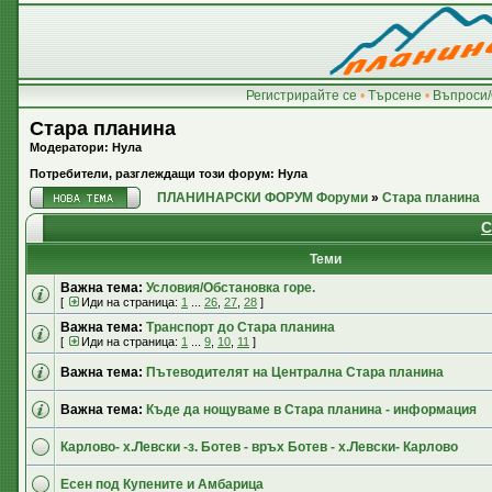
Регистрирайте се
•
Търсене
•
Въпроси/
Стара планина
Модератори: Нула
Потребители, разглеждащи този форум: Нула
ПЛАНИНАРСКИ ФОРУМ Форуми
»
Стара планина
С
Теми
Важна тема:
Условия/Обстановка горе.
[
Иди на страница:
1
...
26
,
27
,
28
]
Важна тема:
Транспорт до Стара планина
[
Иди на страница:
1
...
9
,
10
,
11
]
Важна тема:
Пътеводителят на Централна Стара планина
Важна тема:
Къде да нощуваме в Стара планина - информация
Карлово- х.Левски -з. Ботев - връх Ботев - х.Левски- Карлово
Есен под Купените и Амбарица