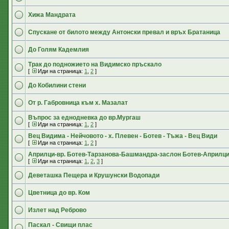
Хижа Мандрата
Спускане от билото между Антонски превал и връх Братаница
До Голям Кадемлия
Трак до подножието на Видимско пръскало
[
Иди на страница:
1
,
2
]
До Кобилини стени
От р. Габровница към х. Мазалат
Въпрос за еднодневка до вр.Мургаш
[
Иди на страница:
1
,
2
]
Вец Видима - Нейчовото - х. Плевен - Ботев - Тъжа - Вец Види
[
Иди на страница:
1
,
2
]
Априлци-вр. Ботев-Тарзанова-Башмандра-заслон Ботев-Априлц
[
Иди на страница:
1
,
2
,
3
]
Деветашка Пещера и Крушунски Водопади
Цветница до вр. Ком
Излет над Реброво
Паскал - Свищи плас