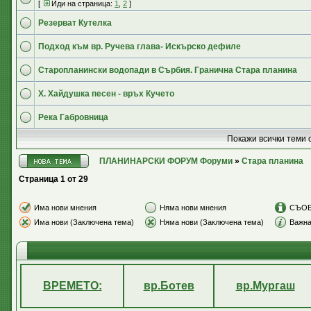
[
Иди на страница:
1
,
2
]
Резерват Кутелка
Подход към вр. Ручева глава- Искърско дефиле
Старопланински водопади в Сърбия. Гранична Стара планина
Х. Хайдушка песен - връх Кучето
Река Габровница
Покажи всички теми 
ПЛАНИНАРСКИ ФОРУМ Форуми
»
Стара планина
Страница
1
от
29
Има нови мнения
Няма нови мнения
СЪО
Има нови (Заключена тема)
Няма нови (Заключена тема)
Важна
ВРЕМЕТО:
вр.Ботев
вр.Мургаш