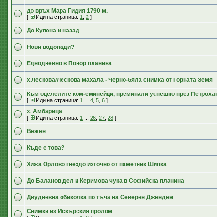
до връх Мара Гидия 1790 м.
[
Иди на страница:
1
,
2
]
До Купена и назад
Нови водопади?
Еднодневно в Понор планина
х.Лескова/Лескова махала - Черно-бяла снимка от Горната Земя
Към оцелелите ком-еминейци, преминали успешно през Петроха
[
Иди на страница:
1
...
4
,
5
,
6
]
х. Амбарица
[
Иди на страница:
1
...
26
,
27
,
28
]
Вежен
Къде е това?
Хижа Орлово гнездо източно от паметник Шипка
До Баланов дел и Керимова чука в Софийска планина
Двудневна обиколка по тъча на Северен Джендем
Снимки из Искърския пролом