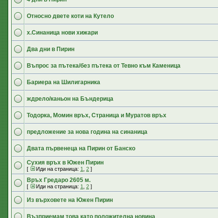
Относно двете коти на Кутело
х.Синаница нови хижари
Два дни в Пирин
Въпрос за пътека/без пътека от Тевно към Каменица
Бариера на Шилигарника
ждрело/каньон на Бъндерица
Тодорка, Момин връх, Страница и Муратов връх
предложение за нова година на синаница
Двата първенеца на Пирин от Банско
Сухия връх в Южен Пирин
[
Иди на страница:
1
,
2
]
Връх Гредаро 2605 м.
[
Иди на страница:
1
,
2
]
Из върховете на Южен Пирин
Възприемам това като положителна новина