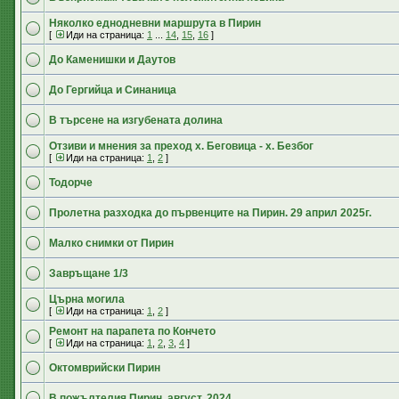
Няколко еднодневни маршрута в Пирин
[
Иди на страница:
1
...
14
,
15
,
16
]
До Каменишки и Даутов
До Гергийца и Синаница
В търсене на изгубената долина
Отзиви и мнения за преход х. Беговица - х. Безбог
[
Иди на страница:
1
,
2
]
Тодорче
Пролетна разходка до първенците на Пирин. 29 април 2025г.
Малко снимки от Пирин
Завръщане 1/3
Църна могила
[
Иди на страница:
1
,
2
]
Ремонт на парапета по Кончето
[
Иди на страница:
1
,
2
,
3
,
4
]
Октомврийски Пирин
В пожълтелия Пирин, август, 2024