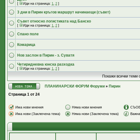
[
Иди на страница:
1
,
2
]
3 дни в Пирин кръгов маршрут начинаещи (съвет)
Съвет относно логистиката над Банско
[
Иди на страница:
1
,
2
]
Спано поле
Комарица
Нов заслон в Пирин - з. Суватя
Четиридневна юнска разходка
[
Иди на страница:
1
,
2
]
Покажи всички теми 
ПЛАНИНАРСКИ ФОРУМ Форуми
»
Пирин
Страница
1
от
24
Има нови мнения
Няма нови мнения
СЪО
Има нови (Заключена тема)
Няма нови (Заключена тема)
Важна