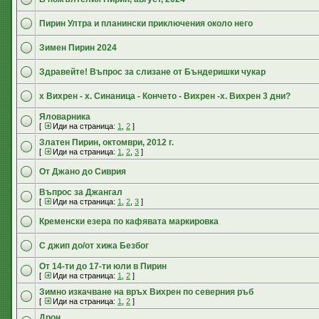
Пирин Ултра и планински приключения около него
Зимен Пирин 2024
Здравейте! Въпрос за слизане от Бъндеришки чукар
х Вихрен - х. Синаница - Кончето - Вихрен -х. Вихрен 3 дни?
Яловарника
[
Иди на страница:
1
,
2
]
Златен Пирин, октомври, 2012 г.
[
Иди на страница:
1
,
2
,
3
]
От Джано до Сиврия
Въпрос за Джангал
[
Иди на страница:
1
,
2
,
3
]
Кременски езера по кафявата маркировка
С джип до/от хижа Безбог
От 14-ти до 17-ти юли в Пирин
[
Иди на страница:
1
,
2
]
Зимно изкачване на връх Вихрен по северния ръб
[
Иди на страница:
1
,
2
]
Дрон