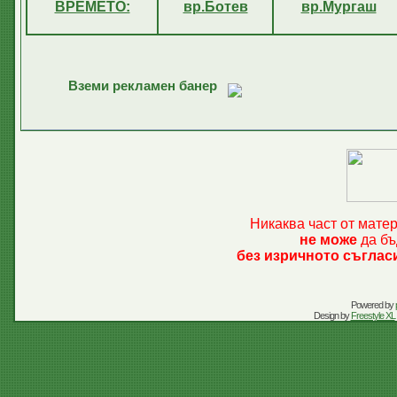
ВРЕМЕТО:
вр.Ботев
вр.Мургаш
Вземи рекламен банер
Никаква част от мате
не може
да бъ
без изричното съглас
Powered by
Design by
Freestyle XL