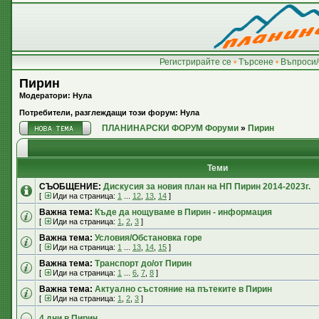
Регистрирайте се
•
Търсене
•
Въпроси/
Пирин
Модератори: Нула
Потребители, разглеждащи този форум: Нула
ПЛАНИНАРСКИ ФОРУМ Форуми
»
Пирин
Теми
СЪОБЩЕНИЕ:
Дискусия за новия план на НП Пирин 2014-2023г.
[
Иди на страница:
1
...
12
,
13
,
14
]
Важна тема:
Къде да нощуваме в Пирин - информация
[
Иди на страница:
1
,
2
,
3
]
Важна тема:
Условия/Обстановка горе
[
Иди на страница:
1
...
13
,
14
,
15
]
Важна тема:
Транспорт до/от Пирин
[
Иди на страница:
1
...
6
,
7
,
8
]
Важна тема:
Актуално състояние на пътеките в Пирин
[
Иди на страница:
1
,
2
,
3
]
4 дни в Пирин