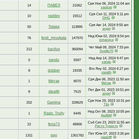
Сря Ное 06, 2024 11:04 am
ПАВЕЛ
14
21062
vaskoo
Сря Сеп 11, 2024 5:11 pm
raddev
10
15512
DHG
Сря Авг 14, 2024 9:55 am
Tataka
50
113895
аngel
Нед Юни 02, 2024 8:54 pm
ferdi_mruvkata
76
147970
tomaraya
Чет Май 09, 2024 7:33 pm
bacilus
212
360094
Svetlio70
Нед Апр 14, 2024 9:47 pm
vandu
0
5597
vandu
Вто Яну 02, 2024 6:27 pm
dobber
8
19335
stealth
Сря Дек 06, 2023 11:50 am
Митак
1
8070
Митак
Пет Дек 01, 2023 10:51 pm
stealth
8
7515
аngel
Сря Ное 29, 2023 10:31 pm
Gamina
202
328629
Tito
Нед Окт 08, 2023 10:05 pm
Rado. Trully
1
6445
loudidd
Съб Сеп 23, 2023 11:55 am
fena73
22
48906
Ристо Туристо
Пет Юли 07, 2023 3:26 pm
pgg
1311
1301782
vladofff