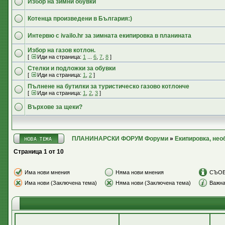
Избор на зимни обувки
Котенца произведени в България:)
Интервю с ivailo.hr за зимната екипировка в планината
Избор на газов котлон.
[
Иди на страница:
1
...
6
,
7
,
8
]
Стелки и подложки за обувки
[
Иди на страница:
1
,
2
]
Пълнене на бутилки за туристическо газово котлонче
[
Иди на страница:
1
,
2
,
3
]
Върхове за щеки?
ПЛАНИНАРСКИ ФОРУМ Форуми
»
Екипировка, не
Страница
1
от
10
Има нови мнения
Няма нови мнения
СЪО
Има нови (Заключена тема)
Няма нови (Заключена тема)
Важна