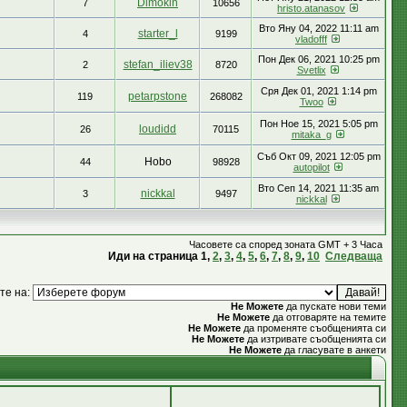
Dimokin
7
10656
hristo.atanasov
Вто Яну 04, 2022 11:11 am
starter_l
4
9199
vladofff
Пон Дек 06, 2021 10:25 pm
stefan_iliev38
2
8720
Svetlix
Сря Дек 01, 2021 1:14 pm
petarpstone
119
268082
Twoo
Пон Ное 15, 2021 5:05 pm
loudidd
26
70115
mitaka_g
Съб Окт 09, 2021 12:05 pm
Hobo
44
98928
autopilot
Вто Сеп 14, 2021 11:35 am
nickkal
3
9497
nickkal
Часовете са според зоната GMT + 3 Часа
Иди на страница
1
,
2
,
3
,
4
,
5
,
6
,
7
,
8
,
9
,
10
Следваща
те на:
Не Можете
да пускате нови теми
Не Можете
да отговаряте на темите
Не Можете
да променяте съобщенията си
Не Можете
да изтривате съобщенията си
Не Можете
да гласувате в анкети