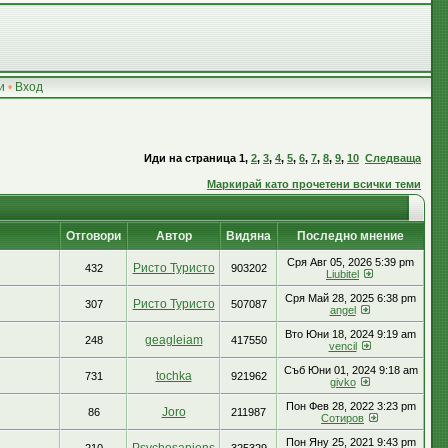
и
•
Вход
Иди на страница
1
,
2
,
3
,
4
,
5
,
6
,
7
,
8
,
9
,
10
Следваща
Маркирай като прочетени всички теми
Отговори
Автор
Видяна
Последно мнение
Сря Авг 05, 2026 5:39 pm
Ристо Туристо
432
903202
Liubitel
Сря Май 28, 2025 6:38 pm
Ристо Туристо
307
507087
аngel
Вто Юни 18, 2024 9:19 am
geagleiam
248
417550
vencil
Съб Юни 01, 2024 9:18 am
tochka
731
921962
givko
Пон Фев 28, 2022 3:23 pm
Joro
86
211987
Сотиров
Пон Яну 25, 2021 9:43 pm