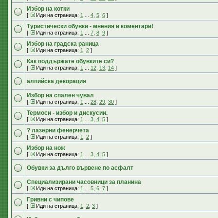
Избор на котки
[
Иди на страница:
1
...
4
,
5
,
6
]
Туристически обувки - мнения и коментари!
[
Иди на страница:
1
...
7
,
8
,
9
]
Избор на градска раница
[
Иди на страница:
1
,
2
]
Как поддържате обувките си?
[
Иди на страница:
1
...
12
,
13
,
14
]
алпийска декорация
Избор на спален чувал
[
Иди на страница:
1
...
28
,
29
,
30
]
Термоси - избор и дискусии.
[
Иди на страница:
1
...
3
,
4
,
5
]
? лазерни фенерчета
[
Иди на страница:
1
,
2
]
Избор на нож
[
Иди на страница:
1
...
3
,
4
,
5
]
Обувки за дълго вървене по асфалт
Специализирани часовници за планина
[
Иди на страница:
1
...
5
,
6
,
7
]
Гривни с чипове
[
Иди на страница:
1
,
2
,
3
]