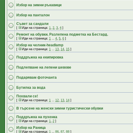
Избор на зимни ръкавици
Избор на панталон
Съвет за сандали
[
Иди на страница:
1
,
2
,
3
,
4
]
Ремонт на обувки. Разлепена подметка на Бестард.
[
Иди на страница:
1
...
4
,
5
,
6
]
Избор на челник-headlamp
[
Иди на страница:
1
...
13
,
14
,
15
]
Поддръжка на екипировка
Подлепване на лепени шевове
Подарявам фоточанта
Бутилка за вода
Похвали се!
[
Иди на страница:
1
...
12
,
13
,
14
]
В търсене на женски зимни туристически обувки
Поддръжка на пухенка
[
Иди на страница:
1
,
2
]
Избор на Раница
[
Иди на страница:
1
...
86
,
87
,
88
]