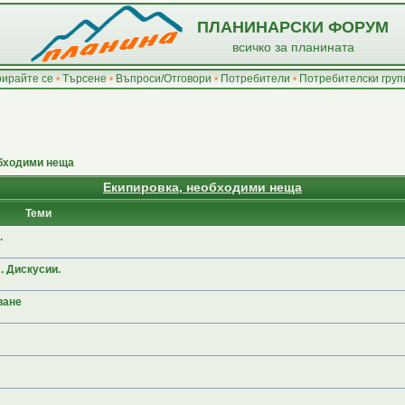
ПЛАНИНАРСКИ ФОРУМ
всичко за планината
рирайте се
•
Търсене
•
Въпроси/Отговори
•
Потребители
•
Потребителски груп
обходими неща
Екипировка, необходими неща
Теми
.
 Дискусии.
ване