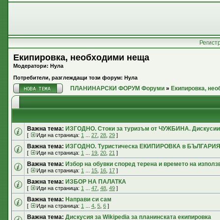
Регист
Екипировка, необходими неща
Модератори: Нула
Потребители, разглеждащи този форум: Нула
ПЛАНИНАРСКИ ФОРУМ Форуми
»
Екипировка, не
Важна тема:
ИЗГОДНО. Стоки за туризъм от ЧУЖБИНА. Дискусии
[
Иди на страница:
1
...
27
,
28
,
29
]
Важна тема:
ИЗГОДНО. Туристическа ЕКИПИРОВКА в БЪЛГАРИЯ.
[
Иди на страница:
1
...
19
,
20
,
21
]
Важна тема:
Избор на обувки според терена и времето на използ
[
Иди на страница:
1
...
15
,
16
,
17
]
Важна тема:
ИЗБОР НА ПАЛАТКА
[
Иди на страница:
1
...
47
,
48
,
49
]
Важна тема:
Направи си сам
[
Иди на страница:
1
...
4
,
5
,
6
]
Важна тема:
Дискусия за Wikipedia за планинската екипировка