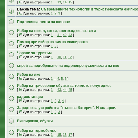
[
Иди на страница:
1
...
13
,
14
,
15
]
Важна тема:
Съвременните технологии в туристическата екипир
[
Иди на страница:
1
,
2
,
3
]
Подлепяща лента за шевове
Избор на пикел, котки, снегоходки - съвети
[
Иди на страница:
1
...
41
,
42
,
43
]
Помощ при избор на зимна екипировка
[
Иди на страница:
1
,
2
]
Чорапи за туризъм
[
Иди на страница:
1
...
10
,
11
,
12
]
спрей за подобряване на водонепропускливоста на яке
Избор на яке
[
Иди на страница:
1
...
4
,
5
,
6
]
Избор на трисезонни обувки за топлото полугодие.
[
Иди на страница:
1
...
43
,
44
,
45
]
радиостанции
[
Иди на страница:
1
,
2
,
3
,
4
]
Зарядно за устройства "външна батерия". И соларни.
[
Иди на страница:
1
,
2
,
3
]
Екипировка, обувки
Избор на термобельо
[
Иди на страница:
1
...
15
,
16
,
17
]