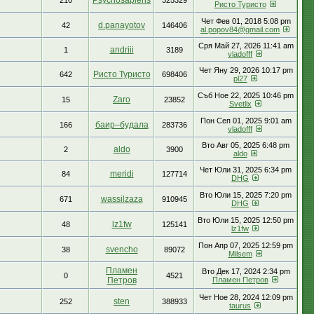
Psychosapiens
210
325329
Ристо Туристо
Чет Фев 01, 2018 5:08 pm
d.panayotov
42
146406
al.popov84@gmail.com
Сря Май 27, 2026 11:41 am
andriii
1
3189
vladofff
Чет Яну 29, 2026 10:17 pm
Ристо Туристо
642
698406
pl27
Съб Ное 22, 2025 10:46 pm
Zaro
15
23852
Svetlix
Пон Сеп 01, 2025 9:01 am
баир–будала
166
283736
vladofff
Вто Авг 05, 2025 6:48 pm
aldo
2
3900
aldo
Чет Юли 31, 2025 6:34 pm
meridi
84
127714
DHG
Вто Юли 15, 2025 7:20 pm
wassilzaza
671
910945
DHG
Вто Юли 15, 2025 12:50 pm
lz1fw
48
125141
lz1fw
Пон Апр 07, 2025 12:59 pm
svencho
38
89072
Milsem
Пламен
Вто Дек 17, 2024 2:34 pm
0
4521
Петров
Пламен Петров
Чет Ное 28, 2024 12:09 pm
sten
252
388933
taurus