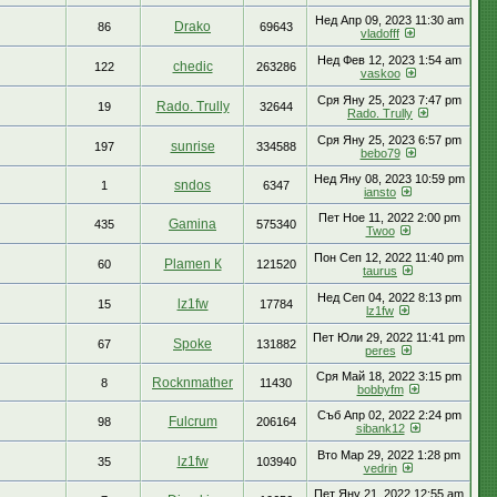
Нед Апр 09, 2023 11:30 am
Drako
86
69643
vladofff
Нед Фев 12, 2023 1:54 am
chedic
122
263286
vaskoo
Сря Яну 25, 2023 7:47 pm
Rado. Trully
19
32644
Rado. Trully
Сря Яну 25, 2023 6:57 pm
sunrise
197
334588
bebo79
Нед Яну 08, 2023 10:59 pm
sndos
1
6347
iansto
Пет Ное 11, 2022 2:00 pm
Gamina
435
575340
Twoo
Пон Сеп 12, 2022 11:40 pm
Plamen К
60
121520
taurus
Нед Сеп 04, 2022 8:13 pm
lz1fw
15
17784
lz1fw
Пет Юли 29, 2022 11:41 pm
Spoke
67
131882
peres
Сря Май 18, 2022 3:15 pm
Rocknmather
8
11430
bobbyfm
Съб Апр 02, 2022 2:24 pm
Fulcrum
98
206164
sibank12
Вто Мар 29, 2022 1:28 pm
lz1fw
35
103940
vedrin
Пет Яну 21, 2022 12:55 am