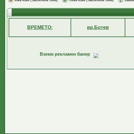
Има нови (Заключена тема)
Няма нови (Заключена тема)
Важна
ВРЕМЕТО:
вр.Ботев
Вземи рекламен банер