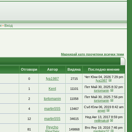
и
•
Вход
Маркирай като прочетени всички теми
Отговори
Автор
Видяна
Последно мнение
Чет Юни 04, 2026 7:29 pm
fya1987
0
2715
fya1987
Пет Май 30, 2025 8:32 pm
Kent
1
11101
tortomanin
Пет Май 30, 2025 7:56 pm
tortomanin
2
11058
tortomanin
Съб Юли 06, 2019 8:42 am
martin555
4
13467
аngel
Нед Авг 13, 2017 8:59 pm
martin555
12
34615
neillmakoli
Peycho
Вто Яну 19, 2016 7:46 pm
81
149868
Peychev
mediator37