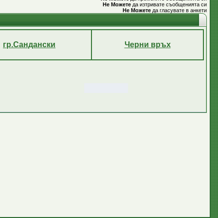
Не Можете
да изтривате съобщенията си
Не Можете
да гласувате в анкети
гр.Сандански
Черни връх