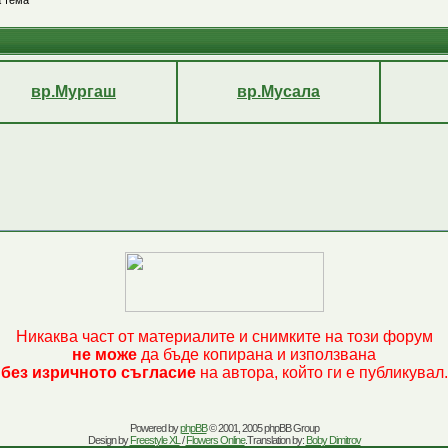
 тема
вр.Мургаш
вр.Мусала
Никаква част от материалите и снимките на този форум
не може
да бъде копирана и използвана
без изричното съгласие
на автора, който ги е публикувал.
Powered by
phpBB
© 2001, 2005 phpBB Group
Design by
Freestyle XL
/
Flowers Online
.Translation by:
Boby Dimitrov