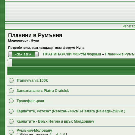
Регист
Планини в Румъния
Модератори: Нула
Потребители, разглеждащи този форум: Нула
ПЛАНИНАРСКИ ФОРУМ Форуми
»
Планини в Румъ
Transylvania 100k
Запознаване с Piatra Craiolul.
Трансфагъраш
Карпатите, Ретезат (Retezat-2482м.)-Пеляга (Peleage-2509м.)
Карпатите - Връх Негою и връх Молдовяну
Румъния-Моловану
[
Иди на страница:
1
...
4
,
5
,
6
]