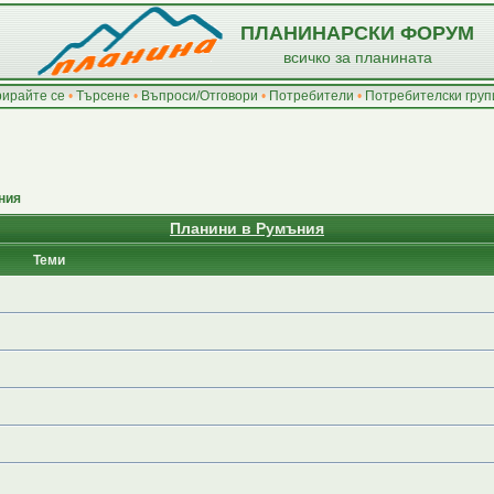
ПЛАНИНАРСКИ ФОРУМ
всичко за планината
рирайте се
•
Търсене
•
Въпроси/Отговори
•
Потребители
•
Потребителски груп
ния
Планини в Румъния
Теми