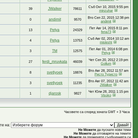
Съб Окт 10, 2015 9:55 pm
JWalker
39
78611
minzuhar
Вто Сеп 22, 2015 12:38 pm
andimit
0
9570
andimit
Пет Авг 14, 2015 8:11 pm
Petya
13
24329
fena73
Съб Авг 02, 2014 10:12 am
Petya
4
13753
mislesht
Пет Авг 01, 2014 6:08 pm
TM
3
12575
Petya
Чет Сеп 20, 2012 2:19 pm
ferdi_mruvkata
27
46039
Gollum
Вто Авг 28, 2012 11:57 am
svetlyoek
8
18876
Ристо Туристо
Вто Авг 07, 2012 11:42 am
svetlyoek
3
11235
JWalker
Чет Юли 28, 2011 1:15 pm
djarosk
1
9827
Visoko
Часовете са според зоната GMT + 3 Часа
те на:
Не Можете
да пускате нови теми
Не Можете
да отговаряте на темите
Не Можете
да променяте съобщенията си