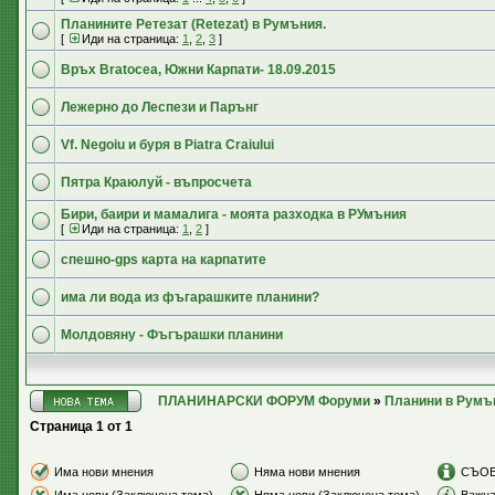
Планините Ретезат (Retezat) в Румъния.
[
Иди на страница:
1
,
2
,
3
]
Връх Bratocea, Южни Карпати- 18.09.2015
Лежерно до Леспези и Парънг
Vf. Negoiu и буря в Piatra Craiului
Пятра Краюлуй - въпросчета
Бири, баири и мамалига - моята разходка в РУмъния
[
Иди на страница:
1
,
2
]
спешно-gps карта на карпатите
има ли вода из фъгарашките планини?
Молдовяну - Фъгърашки планини
ПЛАНИНАРСКИ ФОРУМ Форуми
»
Планини в Румъ
Страница
1
от
1
Има нови мнения
Няма нови мнения
СЪО