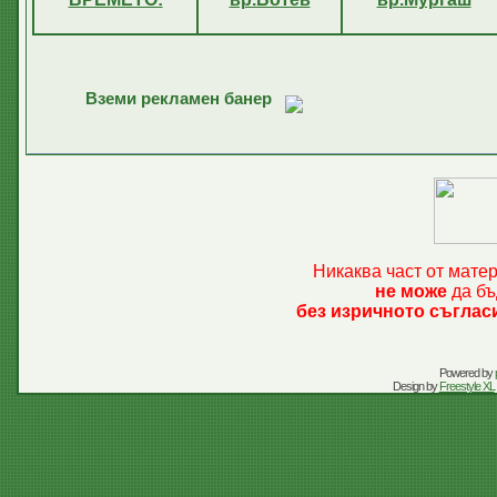
Вземи рекламен банер
Никаква част от мате
не може
да бъ
без изричното съглас
Powered by
Design by
Freestyle XL