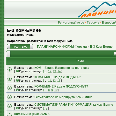
Регистрирайте се
•
Търсене
•
Въпроси/
E-3 Ком-Емине
Модератори: Нула
Потребители, разглеждащи този форум: Нула
ПЛАНИНАРСКИ ФОРУМ Форуми
»
E-3 Ком-Емине
E
Теми
Важна тема:
КОМ – Емине Варианти на пътеката
[
Иди на страница:
1
...
12
,
13
,
14
]
Важна тема:
КОМ-ЕМИНЕ Къде е ВОДАТА?
[
Иди на страница:
1
...
11
,
12
,
13
]
Важна тема:
КОМ-ЕМИНЕ Къде е ПОДСЛОНЪТ?
[
Иди на страница:
1
...
8
,
9
,
10
]
Важна тема:
GPS-тракове на маршрута Ком-Емине
Важна тема:
СИСТЕМАТИЗИРАНА ИНФОРМАЦИЯ за Ком Емине
[
Иди на страница:
1
,
2
]
Ком-Емине (Е3): 2026 г.