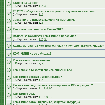
Калоян е3 03 септ
[
Иди на страница:
1
,
2
,
3
]
Е3 2021 - общи съвети и препоръки след нашето минаване
[
Иди на страница:
1
,
2
]
Закъснялата изповед на един КЕ поклонник
[
Иди на страница:
1
,
2
]
Ето и моят пътепис Ком Емине 2017
Въпрос за маршрута Ком-Емине с велосипед
[
Иди на страница:
1
,
2
,
3
]
Кратка история за Ком-Емине. Пеша и с Колело(Пътепис КЕ2020)
КОМ- МИНЕ Къде е бирата?
Ком емине и разни агенции
[
Иди на страница:
1
,
2
,
3
]
Ком Емине Дързост и премеждия 2011 год.
Ком-Емине без хижи и поддръжка?
[
Иди на страница:
1
,
2
]
Каква е най - подходящата екипировка за КЕ според вас?
[
Иди на страница:
1
...
7
,
8
,
9
]
Ком-Емине 2020
[
Иди на страница:
1
...
8
,
9
,
10
]
Ком-Емине сама - вярвам го, защото е абсурдно.