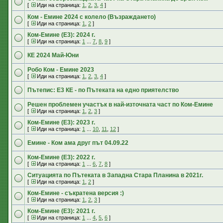
[
Иди на страница:
1
,
2
,
3
,
4
]
Ком - Емине 2024 с колело (Възраждането)
[
Иди на страница:
1
,
2
]
Ком-Емине (Е3): 2024 г.
[
Иди на страница:
1
...
7
,
8
,
9
]
КЕ 2024 Май-Юни
Робо Ком - Емине 2023
[
Иди на страница:
1
,
2
,
3
,
4
]
Пътепис: Е3 КЕ - по Пътеката на едно приятелство
Решен проблемен участък в най-източната част по Ком-Емине
[
Иди на страница:
1
,
2
,
3
]
Ком-Емине (Е3): 2023 г.
[
Иди на страница:
1
...
10
,
11
,
12
]
Емине - Ком ама друг път 04.09.22
Ком-Емине (Е3): 2022 г.
[
Иди на страница:
1
...
6
,
7
,
8
]
Ситуацията по Пътеката в Западна Стара Планина в 2021г.
[
Иди на страница:
1
,
2
]
Ком-Емине - съкратена версия :)
[
Иди на страница:
1
,
2
,
3
]
Ком-Емине (Е3): 2021 г.
[
Иди на страница:
1
...
4
,
5
,
6
]