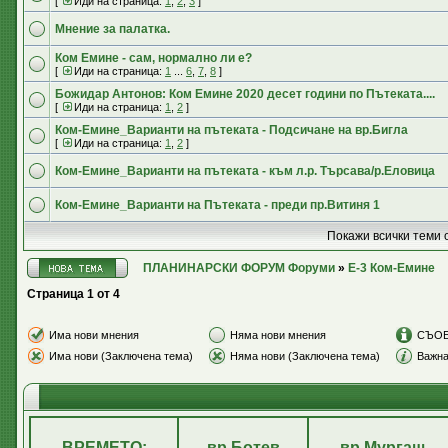
[
Иди на страница:
1
,
2
,
3
]
Мнение за палатка.
Ком Емине - сам, нормално ли е?
[
Иди на страница:
1
...
6
,
7
,
8
]
Божидар Антонов: Ком Емине 2020 десет години по Пътеката....
[
Иди на страница:
1
,
2
]
Ком-Емине_Варианти на пътеката - Подсичане на вр.Бигла
[
Иди на страница:
1
,
2
]
Ком-Емине_Варианти на пътеката - към л.р. Търсава/р.Еловица
Ком-Емине_Варианти на Пътеката - преди пр.Витиня 1
Покажи всички теми 
ПЛАНИНАРСКИ ФОРУМ Форуми
»
E-3 Ком-Емине
Страница
1
от
4
Има нови мнения
Няма нови мнения
СЪО
Има нови (Заключена тема)
Няма нови (Заключена тема)
Важна
ВРЕМЕТО:
вр.Ботев
вр.Мургаш