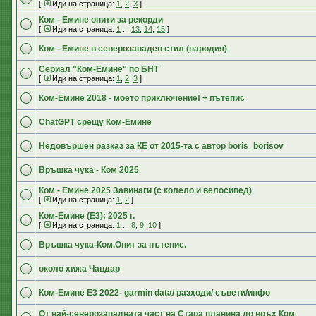
[
Иди на страница:
1
,
2
,
3
]
Ком - Емине опити за рекорди
[
Иди на страница:
1
...
13
,
14
,
15
]
Ком - Емине в северозападен стил (пародия)
Сериал "Ком-Емине" по БНТ
[
Иди на страница:
1
,
2
,
3
]
Ком-Емине 2018 - моето приключение! + пътепис
ChatGPT срещу Ком-Емине
Недовършен разказ за КЕ от 2015-та с автор boris_borisov
Връшка чука - Ком 2025
Ком - Емине 2025 Завинаги (с колело и велосипед)
[
Иди на страница:
1
,
2
]
Ком-Емине (Е3): 2025 г.
[
Иди на страница:
1
...
8
,
9
,
10
]
Връшка чука-Ком.Опит за пътепис.
около хижа Чавдар
Ком-Емине Е3 2022- garmin data/ разходи/ съвети/инфо
От най-северозападната част на Стара планина до връх Ком