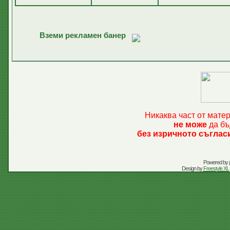
Вземи рекламен банер
Никаква част от мате
не може
да бъ
без изричното съглас
Powered by
Design by
Freestyle XL