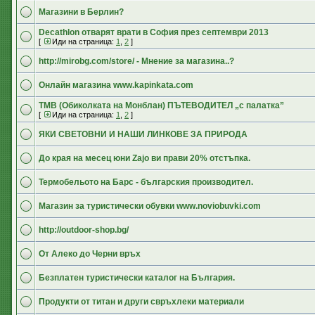
Магазини в Берлин?
Decathlon отварят врати в София през септември 2013
[
Иди на страница:
1
,
2
]
http://mirobg.com/store/ - Мнение за магазина..?
Онлайн магазина www.kapinkata.com
TMB (Обиколката на Монблан) ПЪТЕВОДИТЕЛ „с палатка”
[
Иди на страница:
1
,
2
]
ЯКИ СВЕТОВНИ И НАШИ ЛИНКОВЕ ЗА ПРИРОДА
До края на месец юни Zajo ви прави 20% отстъпка.
Термобельото на Барс - българския производител.
Магазин за туристически обувки www.noviobuvki.com
http://outdoor-shop.bg/
От Алеко до Черни връх
Безплатен туристически каталог на България.
Продукти от титан и други свръхлеки материали