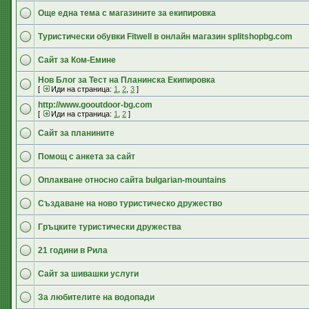
Още една тема с магазините за екипировка
Туристически обувки Fitwell в онлайн магазин splitshopbg.com
Сайт за Ком-Емине
Нов Блог за Тест на Планинска Екипировка
[
Иди на страница:
1
,
2
,
3
]
http://www.gooutdoor-bg.com
[
Иди на страница:
1
,
2
]
Сайт за планините
Помощ с анкета за сайт
Оплакване относно сайта bulgarian-mountains
Създаване на ново туристическо дружество
Гръцките туристически дружества
21 години в Рила
Сайт за шивашки услуги
За любителите на водопади