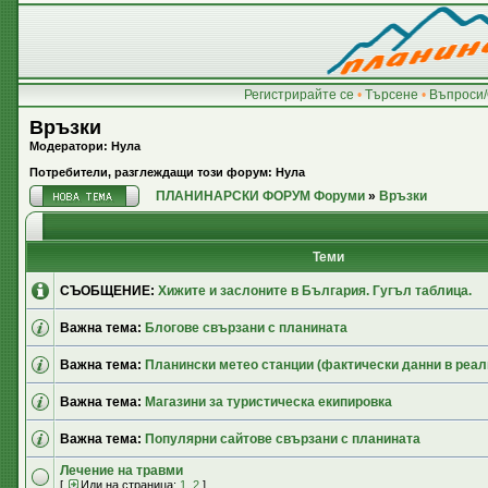
Регистрирайте се
•
Търсене
•
Въпроси/
Връзки
Модератори: Нула
Потребители, разглеждащи този форум: Нула
ПЛАНИНАРСКИ ФОРУМ Форуми
»
Връзки
Теми
СЪОБЩЕНИЕ:
Хижите и заслоните в България. Гугъл таблица.
Важна тема:
Блогове свързани с планината
Важна тема:
Планински метео станции (фактически данни в реал
Важна тема:
Магазини за туристическа екипировка
Важна тема:
Популярни сайтове свързани с планината
Лечение на травми
[
Иди на страница:
1
,
2
]