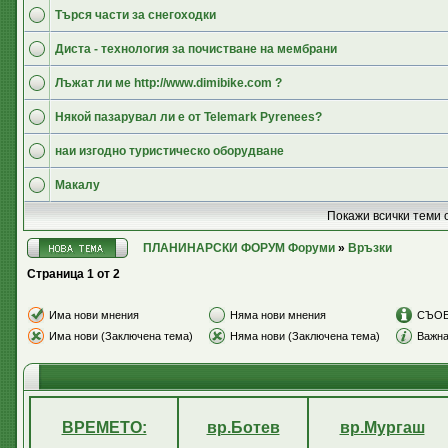
Търся части за снегоходки
Диста - технология за почистване на мембрани
Лъжат ли ме http://www.dimibike.com ?
Някой пазарувал ли е от Telemark Pyrenees?
наи изгодно туристическо оборудване
Макалу
Покажи всички теми 
ПЛАНИНАРСКИ ФОРУМ Форуми
»
Връзки
Страница
1
от
2
Има нови мнения
Няма нови мнения
СЪО
Има нови (Заключена тема)
Няма нови (Заключена тема)
Важна
ВРЕМЕТО:
вр.Ботев
вр.Мургаш