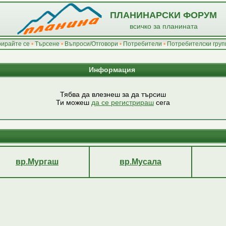
ПЛАНИНАРСКИ ФОРУМ
всичко за планината
рирайте се
•
Търсене
•
Въпроси/Отговори
•
Потребители
•
Потребителски груп
Информация
Тябва да влезнеш за да търсиш
Ти можеш
да се регистрираш
сега
вр.Мургаш
вр.Мусала