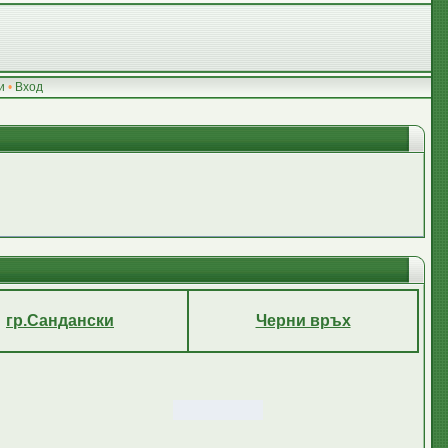
и
•
Вход
гр.Сандански
Черни връх