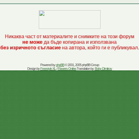
Никаква част от материалите и снимките на този форум
не може
да бъде копирана и използвана
без изричното съгласие
на автора, който ги е публикувал.
Powered by
phpBB
© 2001, 2005 phpBB Group
Design by
Freestyle XL
/
Flowers Online
.Translation by:
Boby Dimitrov