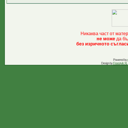
Никаква част от мате
не може
да бъ
без изричното съглас
Powered by
Design by
Freestyle XL