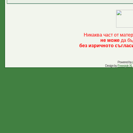
Никаква част от мате
не може
да бъ
без изричното съглас
Powered by
Design by
Freestyle XL