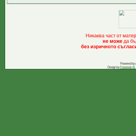
Никаква част от мате
не може
да бъ
без изричното съглас
Powered by
Design by
Freestyle XL