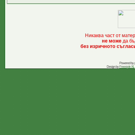
Никаква част от мате
не може
да бъ
без изричното съглас
Powered by
Design by
Freestyle XL