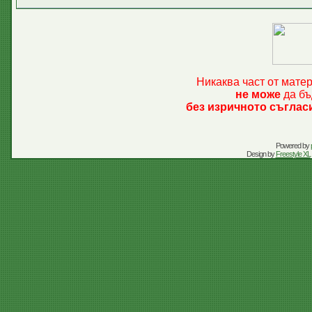
Никаква част от мате
не може
да бъ
без изричното съглас
Powered by
Design by
Freestyle XL