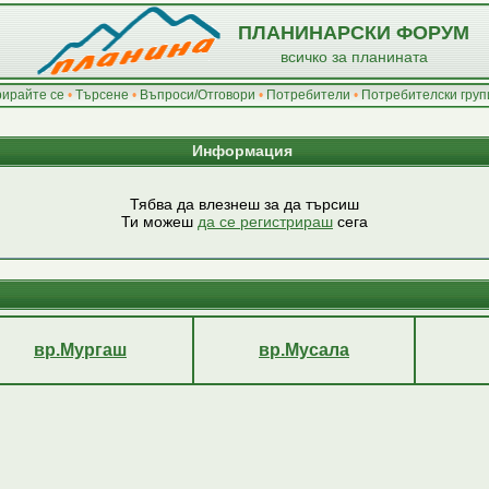
ПЛАНИНАРСКИ ФОРУМ
всичко за планината
рирайте се
•
Търсене
•
Въпроси/Отговори
•
Потребители
•
Потребителски груп
Информация
Тябва да влезнеш за да търсиш
Ти можеш
да се регистрираш
сега
вр.Мургаш
вр.Мусала