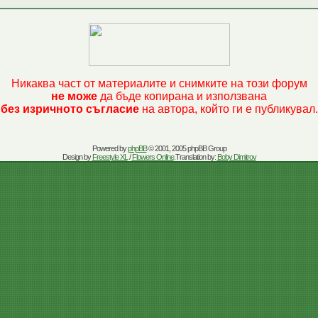
Никаква част от материалите и снимките на този форум
не може
да бъде копирана и използвана
без изричното съгласие
на автора, който ги е публикувал.
Powered by
phpBB
© 2001, 2005 phpBB Group
Design by
Freestyle XL
/
Flowers Online
.Translation by:
Boby Dimitrov