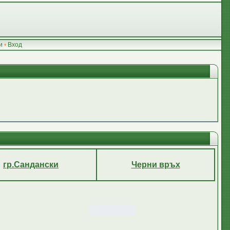
и
•
Вход
гр.Сандански
Черни връх