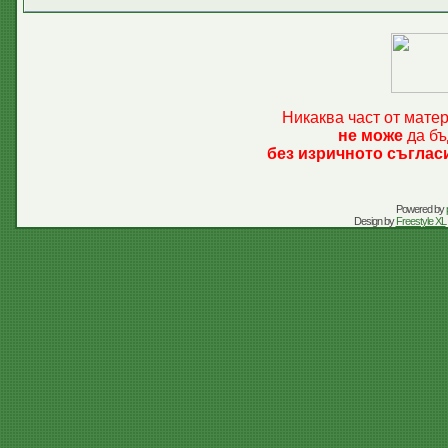
Никаква част от мате
не може
да бъ
без изричното съглас
Powered by
Design by
Freestyle XL