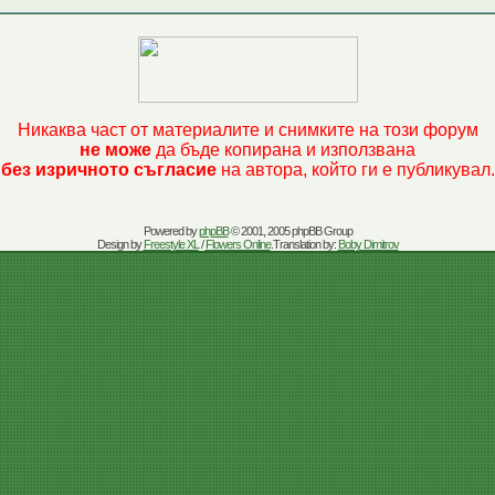
Никаква част от материалите и снимките на този форум
не може
да бъде копирана и използвана
без изричното съгласие
на автора, който ги е публикувал.
Powered by
phpBB
© 2001, 2005 phpBB Group
Design by
Freestyle XL
/
Flowers Online
.Translation by:
Boby Dimitrov