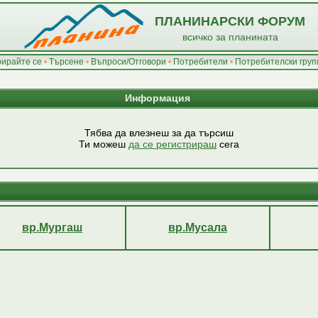
ПЛАНИНАРСКИ ФОРУМ
всичко за планината
рирайте се
•
Търсене
•
Въпроси/Отговори
•
Потребители
•
Потребителски груп
Информация
Тябва да влезнеш за да търсиш
Ти можеш
да се регистрираш
сега
вр.Мургаш
вр.Мусала