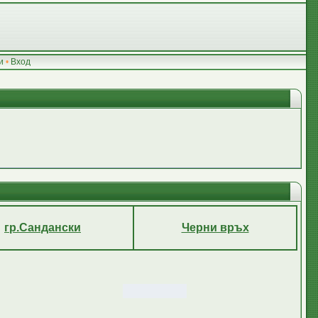
и
•
Вход
гр.Сандански
Черни връх