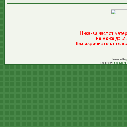
Никаква част от мате
не може
да бъ
без изричното съглас
Powered by
Design by
Freestyle XL