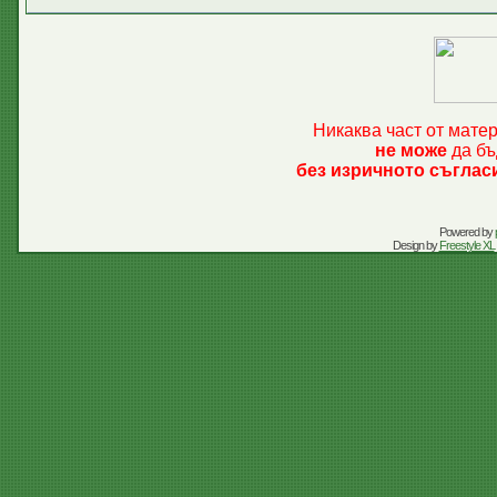
Никаква част от мате
не може
да бъ
без изричното съглас
Powered by
Design by
Freestyle XL